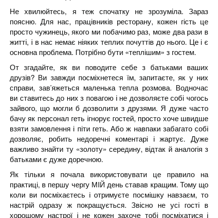
Не хвилюйтесь, я теж спочатку не зрозуміла. Зараз
поясню. Для нас, працівників ресторану, кожен гість це
просто чужинець, якого ми побачимо раз, може два рази в
житті, і в нас немає ніяких теплих почуттів до нього. Це і є
основна проблема. Потрібно бути «теплішим» з гостем.
От згадайте, як ви поводите себе з батьками ваших
друзів? Ви завжди посміхнетеся їм, запитаєте, як у них
справи, зав’яжеться маленька тепла розмова. Водночас
ви ставитесь до них з повагою і не дозволяєте собі чогось
зайвого, що могли б дозволити з друзями. Я дуже часто
бачу як персонал геть ігнорує гостей, просто хоче швидше
взяти замовлення і піти геть. Або ж навпаки забагато собі
дозволяє, робить недоречні коментарі і жартує. Дуже
важливо знайти ту «золоту» середину, відтак й аналогія з
батьками є дуже доречною.
Як тільки я почала використовувати це правило на
практиці, в першу чергу МІЙ день ставав кращим. Тому що
коли ви посміхаєтесь і отримуєте посмішку навзаєм, то
настрій одразу ж покращується. Звісно не усі гості в
хорошому настрої і не кожен захоче тобі посміхатися і