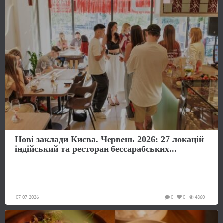
Нові заклади Києва. Червень 2026: 27 локацій
індійський та ресторан бессарабських...
07-07-2026
0
0
4860