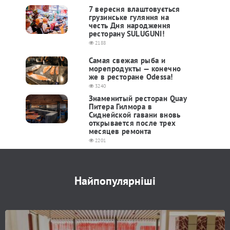
7 вересня влаштовується
грузинське гуляння на
честь Дня народження
ресторану SULUGUNI!
2188
Самая свежая рыба и
морепродукты — конечно
же в ​​ресторане Odessa!
3240
Знаменитый ресторан Quay
Питера Гилмора в
Сиднейской гавани вновь
открывается после трех
месяцев ремонта
2201
Найпопулярніші