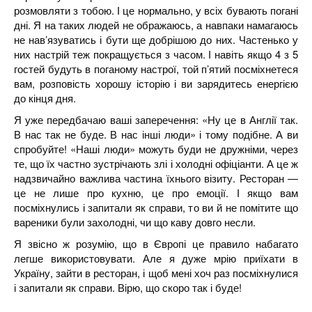
розмовляти з тобою. І це нормально, у всіх бувають погані
дні. Я на таких людей не ображаюсь, а навпаки намагаюсь
не нав’язуватись і бути ще добрішою до них. Частенько у
них настрій теж покращується з часом. І навіть якщо 4 з 5
гостей будуть в поганому настрої, той п’ятий посміхнетеся
вам, розповість хорошу історію і ви зарядитесь енергією
до кінця дня.
Я уже передбачаю ваші заперечення: «Ну це в Англії так.
В нас так не буде. В нас інші люди» і тому подібне. А ви
спробуйте! «Наші люди» можуть буди не дружніми, через
те, що їх частно зустрічають злі і холодні офіціанти. А це ж
надзвичайно важлива частина їхнього візиту. Ресторан —
це не лише про кухню, це про емоції. І якщо вам
посміхнулись і запитали як справи, то ви й не помітите що
вареники були захолодні, чи що каву довго несли.
Я звісно ж розумію, що в Європі це правило набагато
легше використовувати. Але я дуже мрію приїхати в
Україну, зайти в ресторан, і щоб мені хоч раз посміхнулися
і запитали як справи. Вірю, що скоро так і буде!