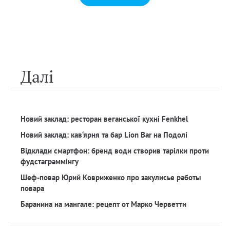
Далi
Новий заклад: ресторан веганської кухні Fenkhel
Новий заклад: кав‘ярня та бар Lion Bar на Подолі
Відклади смартфон: бренд води створив тарілки проти
фудстаграммінгу
Шеф-повар Юрий Ковриженко про закулисье работы
повара
Баранина на мангале: рецепт от Марко Черветти