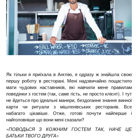
Як тільки я приїхала в Англію, я одразу ж знайшла свою
першу роботу в ресторані. Мені надзвичайно пощастило
мати чудових наставників, які навчили мене правилам
поведінки з гостем (так, саме гість, не просто клієнт). І тут
не йдеться про ідеальні манери, бездоганне знання винної
карти чи ритуали з мішленівських ресторанів. Все
набагато цікавіше. Отже, готові почути найперше і
найголовніше що вони мені сказали?
«
ПОВОДЬСЯ З КОЖНИМ ГОСТЕМ ТАК, НАЧЕ ЦЕ
БАТЬКИ ТВОГО ДРУГА
«