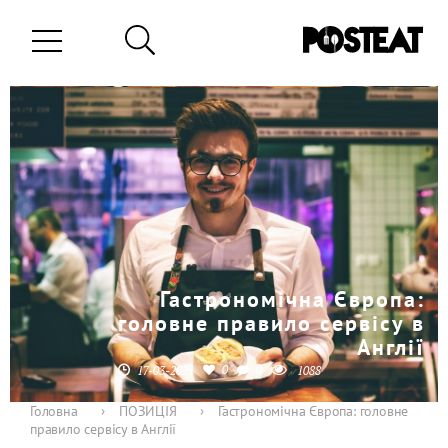
Гастрономічна Європа:
головне правило сервісу в
Англії
0
0
17-03-2021
1088
Головна
›
ПОЗИЦІЯ
›
Гастрономічна Європа: головне
правило сервісу в Англії