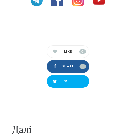
LIKE
0
SHARE
TWEET
Далi