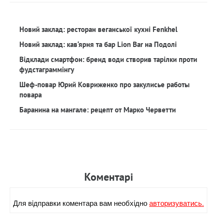
Новий заклад: ресторан веганської кухні Fenkhel
Новий заклад: кав‘ярня та бар Lion Bar на Подолі
Відклади смартфон: бренд води створив тарілки проти
фудстаграммінгу
Шеф-повар Юрий Ковриженко про закулисье работы
повара
Баранина на мангале: рецепт от Марко Черветти
Коментарi
Для вiдправки коментара вам необхiдно
авторизуватись.