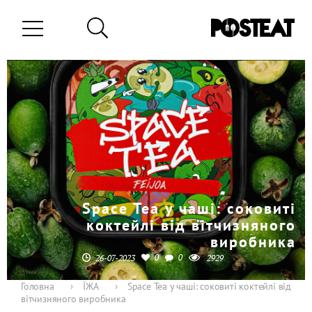
Space Tea у чаші: соковиті
коктейлі від вітчизняного
виробника
0
0
26-07-2023
2929
Головна
›
ЇЖА
›
Space Tea у чаші: соковиті коктейлі від
вітчизняного виробника