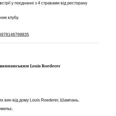
Австрії у поєднанні з 4 стравами від ресторану
ник клубу.
656978148799835
 шампанським Louis Roederer
х вин від дому Louis Roederer, Шампань.
омельє.