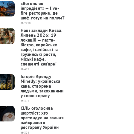
«Вогонь як
інгредієнт» — live-
fire ресторани, де
шеф готує на полум’ї
2298
Нові заклади Києва.
Липень 2026: 19
локацій — паста-
бістро, корейське
кафе, італійські та
грузинські рести,
міські кафе,
спешелті кав’ярні
499
Історія бренду
Minelly: українська
кава, створена
людьми, закоханими
у свою справу
453
СІЛЬ оголосила
шортліст: хто
претендує на звання
найкращого
ресторану України
324