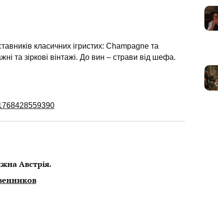
тавників класичних ігристих: Champagne та
ажні та зіркові вінтажі. До вин – страви від шефа.
591768428559390
ижна Австрія.
венников