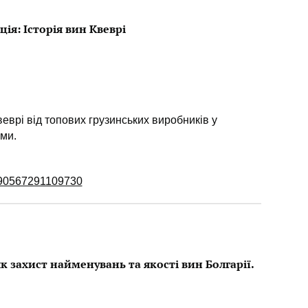
ія: Історія вин Квеврі
веврі від топових грузинських виробників у
ми.
2090567291109730
як захист найменувань та якості вин Болгарії.