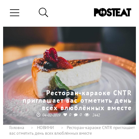
Ресторан-караоке CNTR
приглашает вас отметить день
всех влюблённых вместе
0
0
04-02-2019
2442
Головна
›
НОВИНИ
›
Ресторан-караоке CNTR приглашает
вас отметить день всех влюблённых вместе