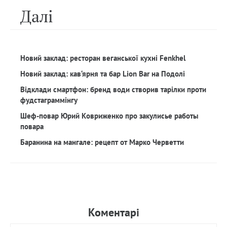
Далi
Новий заклад: ресторан веганської кухні Fenkhel
Новий заклад: кав‘ярня та бар Lion Bar на Подолі
Відклади смартфон: бренд води створив тарілки проти
фудстаграммінгу
Шеф-повар Юрий Ковриженко про закулисье работы
повара
Баранина на мангале: рецепт от Марко Черветти
Коментарi