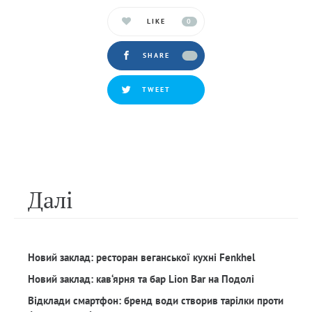
LIKE
0
SHARE
TWEET
Далi
Новий заклад: ресторан веганської кухні Fenkhel
Новий заклад: кав‘ярня та бар Lion Bar на Подолі
Відклади смартфон: бренд води створив тарілки проти