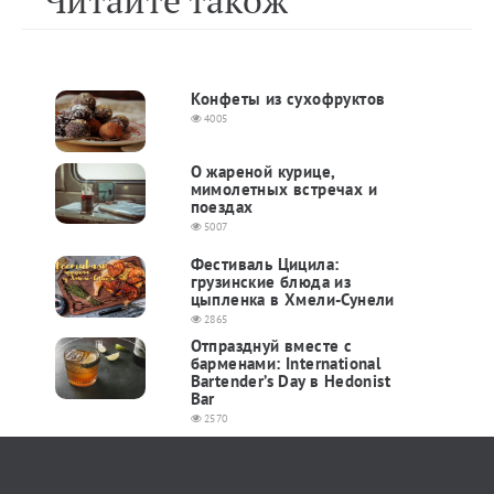
Читайте також
Конфеты из сухофруктов
4005
О жареной курице,
мимолетных встречах и
поездах
5007
Фестиваль Цицила:
грузинские блюда из
цыпленка в Хмели-Сунели
2865
Отпразднуй вместе с
барменами: International
Bartender’s Day в Hedonist
Bar
2570