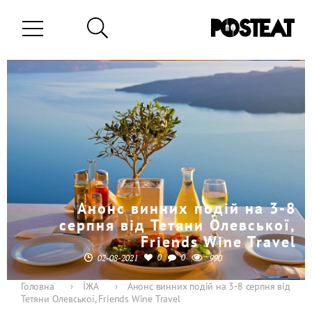
Анонс винних подій на 3-8
серпня від Тетяни Олевської,
Friends Wine Travel
0
0
02-08-2021
990
Головна
›
ЇЖА
›
Анонс винних подій на 3-8 серпня від
Тетяни Олевської, Friends Wine Travel