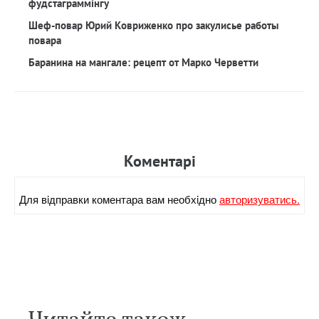
фудстаграммінгу
Шеф-повар Юрий Ковриженко про закулисье работы
повара
Баранина на мангале: рецепт от Марко Черветти
Коментарi
Для вiдправки коментара вам необхiдно
авторизуватись.