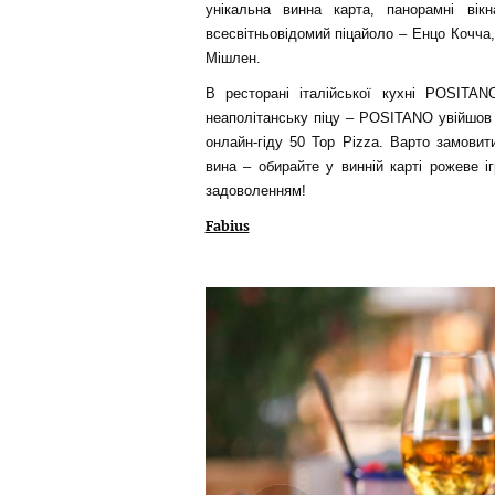
унікальна винна карта, панорамні ві
всесвітньовідомий піцайоло – Енцо Кочча,
Мішлен.
В ресторані італійської кухні POSITAN
неаполітанську піцу – POSITANO увійшов 
онлайн-гіду 50 Top Pizza. Варто замовит
вина – обирайте у винній карті рожеве і
задоволенням!
Fabius