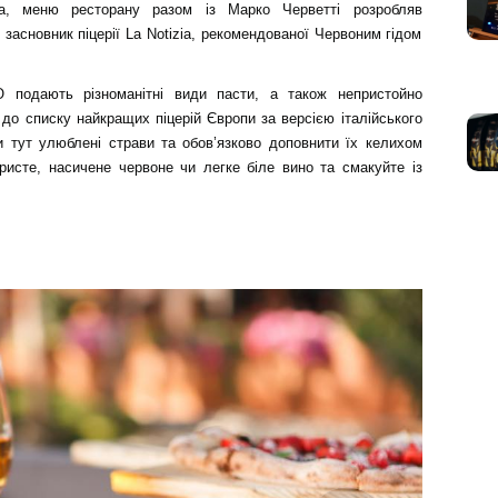
кна, меню ресторану разом із Марко Черветті розробляв
 засновник піцерії La Notizia, рекомендованої Червоним гідом
O подають різноманітні види пасти, а також непристойно
до списку найкращих піцерій Європи за версією італійського
и тут улюблені страви та обов’язково доповнити їх келихом
гристе, насичене червоне чи легке біле вино та смакуйте із