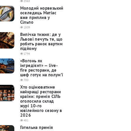
2363
Молодий норвезький
оселедець Матіас
вже приплив у
Сільпо
1809
Випічка тижня: де у
Львові печуть те, що
робить ранок вартим
підйому
1794
«Вогонь як
інгредієнт» — live-
fire ресторани, де
шеф готує на полум’ї
700
Хто оцінюватиме
найкращі ресторани
країни: премія СІЛЬ
оголосила склад
журі 10-го
ювілейного сезону в
2026
481
Готельна премія