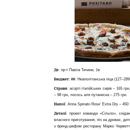
Де
: пр-т Павла Тичини, 1в
Бюджет
: ₴₴. Неаполітанська піца (127–289
Страви
: асорті італійських сирів – 165 г
– 98 грн, лосось аля путанеска – 275 грн.
Напої
: Anna Spinato Rose’ Extra Dry – 450
Деталі
: проект команди «Сільпо», снідан
власного приготування, піч на дровах, дит
з бренд-шефом ресторану Марко Черветті,