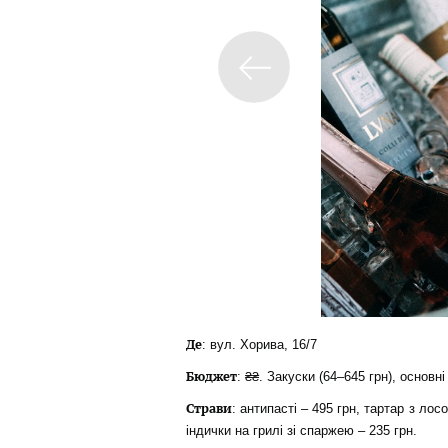
Де
: вул. Хорива, 16/7
Бюджет
: ₴₴. Закуски (64–645 грн), основні
Страви
: антипасті – 495 грн, тартар з лос
індички на грилі зі спаржею – 235 грн.