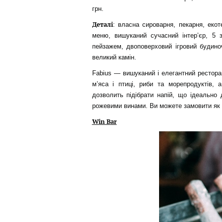
грн.
Деталі
: власна сироварня, пекарня, екот
меню, вишуканий сучасний інтер’єр, 5 з
пейзажем, двоповерховий ігровий будино
великий камін.
Fabius — вишуканий і елегантний ресторан
м’яса і птиці, риби та морепродуктів, 
дозволить підібрати напій, що ідеально 
рожевими винами. Ви можете замовити як п
Win Bar