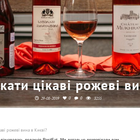
кати цікаві рожеві ви
0
0
29-08-2019
3255
аві рожеві вина в Києві?
,
дізнавалась редакція PostEat. Ми детально розповідали вам