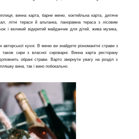
еплиця, винна карта, барне меню, коктейльна карта, дитяче
ал, літні тераси й альтанка, панорамна тераса з лісовим
чок і великий відкритий майданчик для дітей, жива музика,
 авторської кухні. В меню ви знайдете різноманітні страви з
а також сири з власної сироварні. Винна карта ресторану
доповнить обрані страви. Варто звернути увагу на розділ з
ляшку вина, так і вино побокально.