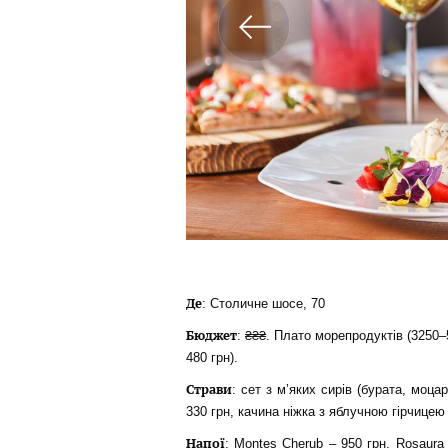
Де
: Столичне шосе, 70
Бюджет
: ₴₴₴. Плато морепродуктів (3250–5
480 грн).
Страви
: сет з м’яких сирiв (бурата, моца
330 грн, качина ніжка з яблучною гірчицею
Напої
: Montes Cherub – 950 грн, Rosaura 