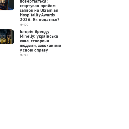
повертається:
cтартував прийом
заявок на Ukrainian
Hospitality Awards
2026. Як податися?
400
Історія бренду
Minelly: українська
кава, створена
людьми, закоханими
у свою справу
241