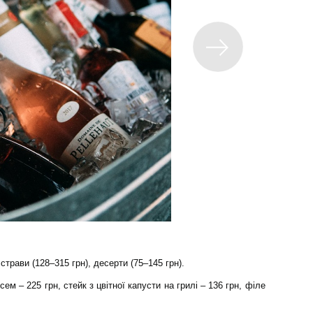
 страви (128–315 грн), десерти (75–145 грн).
осем – 225 грн, стейк з цвітної капусти на грилі – 136 грн, філе