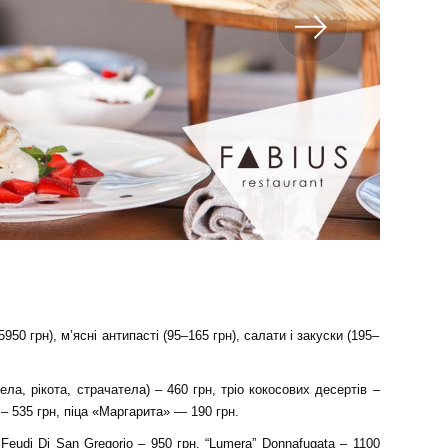
950 грн), м’ясні антипасті (95–165 грн), салати і закуски (195–
рела, рiкота, страчатела) – 460 грн, тріо кокосових десертів –
 – 535 грн, піца «Маргарита» — 190 грн.
Feudi Di San Gregorio – 950 грн, “Lumera” Donnafugata – 1100