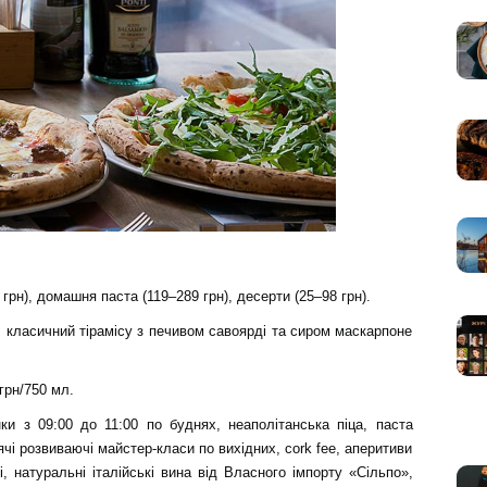
 грн), домашня паста (119–289 грн), десерти (25–98 грн).
рн, класичний тірамісу з печивом савоярді та сиром маскарпоне
 грн/750 мл.
ки з 09:00 до 11:00 по буднях, неаполітанська піца, паста
ячі розвиваючі майстер-класи по вихідних, сork fee, аперитиви
 натуральні італійські вина від Власного імпорту «Сільпо»,