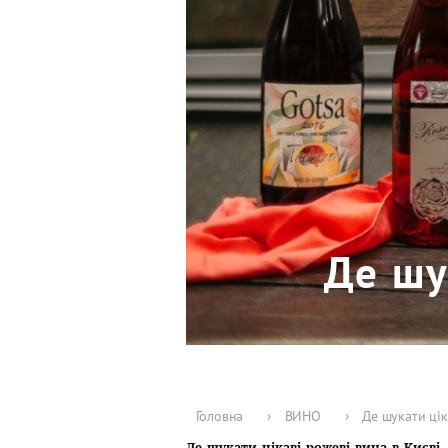
Де шу
Головна
›
ВИНО
›
Де шукати цік
Де шукати цікаві рожеві вина в Києві