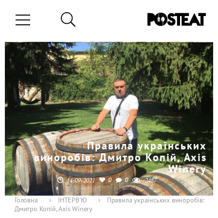
Правила українських
виноробів: Дмитро Копій, Axis
Winery
0
0
14-09-2021
2487
Головна
›
ІНТЕРВ'Ю
›
Правила українських виноробів:
Дмитро Копій, Axis Winery