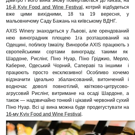
Дмитро і його вина знову повертаються до Києва, на
16-й Kyiv Food and Wine Festival
, котрий відбудеться
вже цими вихідними, 18 та 19 вересня, у
мальовничому Саду Бажань на київському ВДНГ.
AXIS Winery знаходиться у Львові, але орендований
нею виноградник площею 1га розташований на
Одещині, поблизу Ізмаїлу. Винороби AXIS працюють з
європейськими сортами винограду, такими як
Шардоне, Рислінг, Піно Нуар, Піно Гріджио, Мерло,
Каберне, Одеський Чорний, Сапераві та іншими і
працюють просто ексклюзивно! Особливо хочемо
відзначити ідеально збалансований, витончений і
водночас доволі повнотілий, квітково-цитрусово-
агрусовий Рислінг, витримане на осаді Шардоне, а
також — надзвичайно тонкий і цікавий червоний сухий
Піно Нуар. Всі ці вина можна буде продегустувати на
16-му Kyiv Food and Wine Festival
.