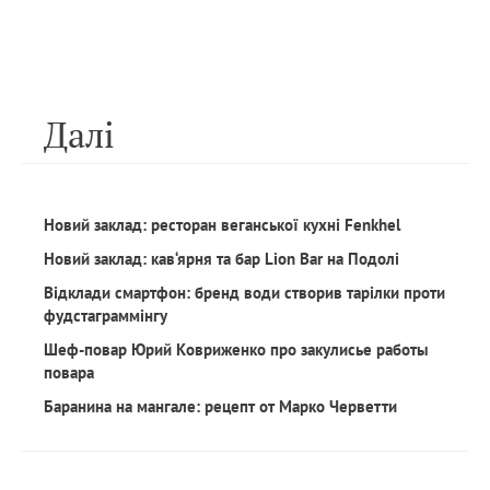
Далi
Новий заклад: ресторан веганської кухні Fenkhel
Новий заклад: кав‘ярня та бар Lion Bar на Подолі
Відклади смартфон: бренд води створив тарілки проти
фудстаграммінгу
Шеф-повар Юрий Ковриженко про закулисье работы
повара
Баранина на мангале: рецепт от Марко Черветти