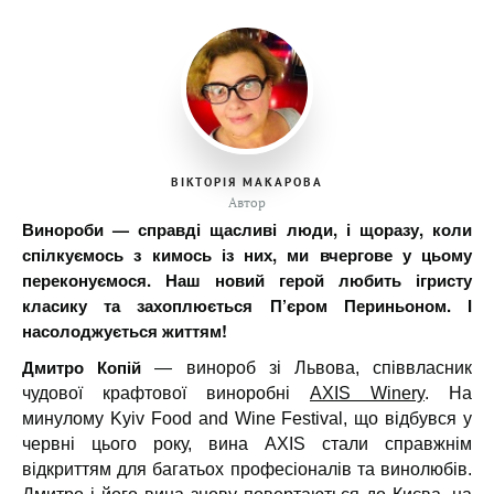
ВІКТОРІЯ МАКАРОВА
Автор
Винороби — справді щасливі люди, і щоразу, коли
спілкуємось з кимось із них, ми вчергове у цьому
переконуємося. Наш новий герой любить ігристу
класику та захоплюється П’єром Периньоном. І
насолоджується життям!
Дмитро Копій
— винороб зі Львова, співвласник
чудової крафтової виноробні
AXIS Winery
. На
минулому Kyiv Food and Wine Festival, що відбувся у
червні цього року, вина AXIS стали справжнім
відкриттям для багатьох професіоналів та винолюбів.