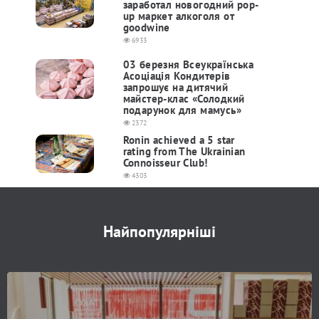
заработал новогодний pop-
up маркет алкоголя от
goodwine
6933
03 березня Всеукраїнська
Асоціація Кондитерів
запрошує на дитячий
майстер-клас «Солодкий
подарунок для мамусь»
2372
Ronin achieved a 5 star
rating from The Ukrainian
Connoisseur Club!
4303
Найпопулярніші