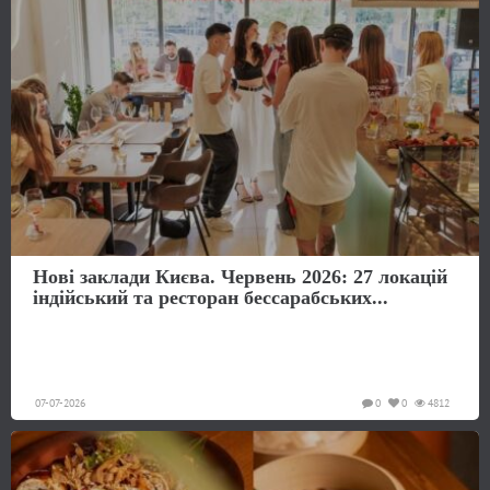
Нові заклади Києва. Червень 2026: 27 локацій
індійський та ресторан бессарабських...
07-07-2026
0
0
4812