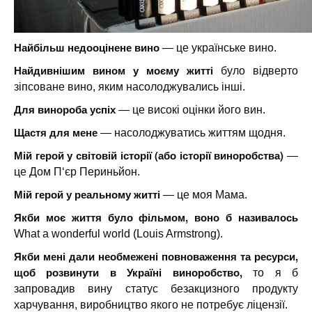
Найбільш недооцінене вино
— це українське вино.
Найдивнішим вином у моєму житті
було відверто
зіпсоване вино, яким насолоджувались інші.
Для винороба успіх
— це високі оцінки його вин.
Щастя для мене
— насолоджуватись життям щодня.
Мій герой у світовій історії (або історії виноробства)
—
це Дом П‘єр Периньйон.
Мій герой у реальному житті
— це моя Мама.
Якби моє життя було фільмом, воно б називалось
What a wonderful world (Louis Armstrong).
Якби мені дали необмежені повноваження та ресурси,
щоб розвинути в Україні виноробство,
то я б
запровадив вину статус безакцизного продукту
харчування, виробництво якого не потребує ліцензії.