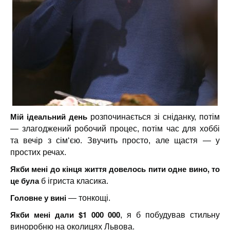
Мій ідеальний день
розпочинається зі сніданку, потім
— злагоджений робочий процес, потім час для хоббі
та вечір з сім‘єю. Звучить просто, але щастя — у
простих речах.
Якби мені до кінця життя довелось пити одне вино, то
це була
б ігриста класика.
Головне у вині
— тонкощі.
Якби мені дали $1 000 000
, я б побудував стильну
виноробню на околицях Львова.