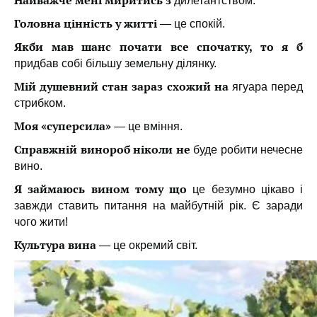
Найважче мені миритись з
дилетантством.
Головна цінність у житті
— це спокій.
Якби мав шанс почати все спочатку, то я б
придбав собі більшу земельну ділянку.
Мій душевний стан зараз схожий на
ягуара перед
стрибком.
Моя «суперсила»
— це вміння.
Справжній винороб ніколи не
буде робити нечесне
вино.
Я займаюсь вином тому що
це безумно цікаво і
завжди ставить питання на майбутній рік. Є заради
чого жити!
Культура вина
— це окремий світ.