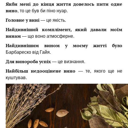
Якби мені до кінця життя довелось пити одне
вино
, то це бу
в би п
іно нуар.
Головне у вині
— ц
е я
кість.
Найдивніший комплімент, який давали моїм
винам
—
що воно
а
тмосферне.
Найдивнішим вином у моєму житті було
Барбареско від Гайя.
Для винороба успіх
— ц
е в
изнання.
Найбільш недооцінене вино
—
те,
якого ще не
куштував.