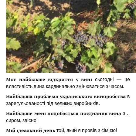
Моє найбільше відкриття у вині
сьогодні — це
властивість вина
кардинально змінюватися з часом.
Найбільша проблема українського виноробства
в
зарегульованості
під великих виробників.
Найбільше мені подобається поєднання вина
з…
с
иром, звісно!
Мій ідеальний день
той, який я провів
з сім’єю!