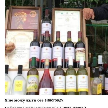
Я не можу жити без
в
инограду.