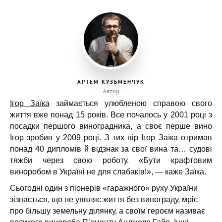
АРТЕМ КУЗЬМЕНЧУК
Автор
Ігор Заїка
займається улюбленою справою свого
життя вже понад 15 років. Все почалось у 2001 році з
посадки першого виноградника, а своє перше вино
Ігор зробив у 2009 році. З тих пір Ігор Заїка отримав
понад 40 дипломів й відзнак за свої вина та… судові
тяжби через свою роботу. «Бути крафтовим
виноробом в Україні не для слабаків!», — каже Заїка.
Сьогодні один з піонерів «гаражного» руху України
зізнається, що не уявляє життя без винограду, мріє
про більшу земельну ділянку, а своїм героєм називає