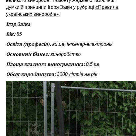
великого винороба П’ємонту Анджело Гайя. Інші
думки й принципи Ігоря Заїки у рубриці
«Правила
українських виноробів»
.
Ігор Заїка
Вік:
55
Освіта (професія
):
в
ища,
і
нженер-електронік
Основний бізнес:
в
иноробство
Площа власного виноградника:
0,5
га
Обсяг виробництва:
3000 літрів
на рік