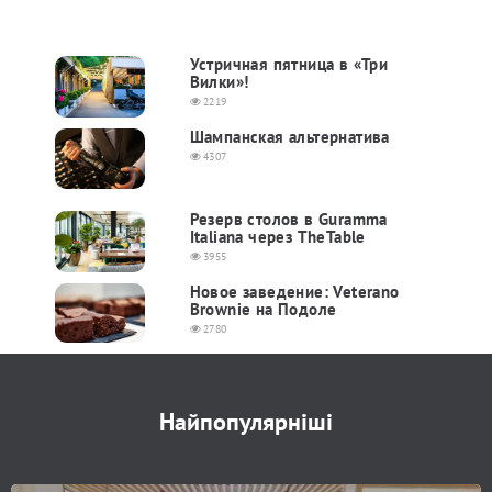
Устричная пятница в «Три
Вилки»!
2219
Шампанская альтернатива
4307
Резерв столов в Guramma
Italiana через TheTable
3955
Новое заведение: Veterano
Brownie на Подоле
2780
Найпопулярніші