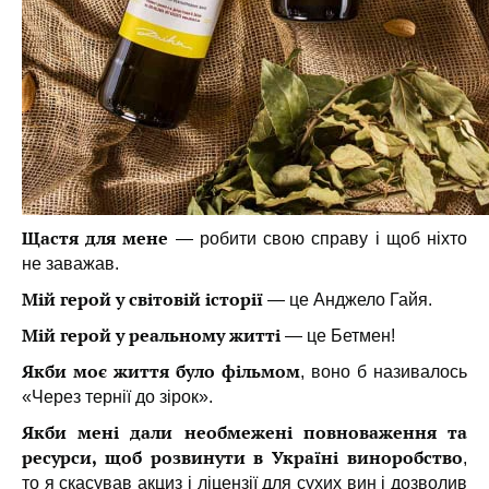
Щастя для мене
—
р
обити свою справу
і
щоб ніхто
не заважав.
Мій герой у світовій історії
— це
Анджело
Гайя.
Мій герой у реальному житті
— ц
е
Бетмен!
Якби моє життя було фільмом
, воно б називалось
«
Через тернії до зірок
»
.
Якби мені дали необмежені повноваження та
ресурси, щоб розвинути в Україні виноробство
,
то я
скасував
акциз
і ліцензії
для
сухих вин і дозволив