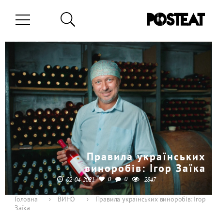
Правила українських
виноробів: Ігор Заїка
0
0
02-04-2021
2847
Головна
›
ВИНО
›
Правила українських виноробів: Ігор
Заїка