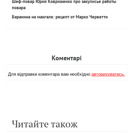
Шеф-повар Юрий Ковриженко про закулисье работы
повара
Баранина на мангале: рецепт от Марко Черветти
Коментарi
Для вiдправки коментара вам необхiдно
авторизуватись.
Читайте також