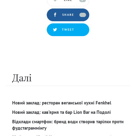
SHARE
TWEET
Далi
Новий заклад: ресторан веганської кухні Fenkhel
Новий заклад: кав‘ярня та бар Lion Bar на Подолі
Відклади смартфон: бренд води створив тарілки проти
фудстаграммінгу