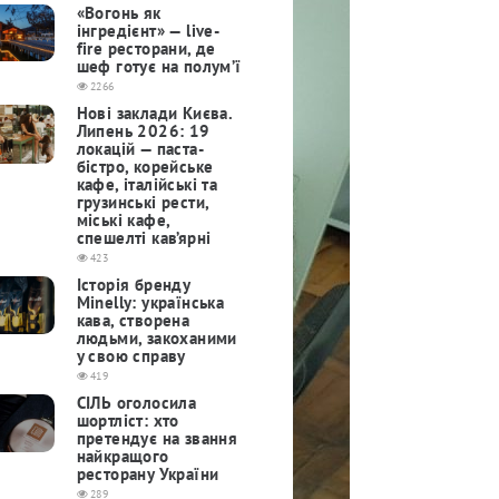
«Вогонь як
інгредієнт» — live-
fire ресторани, де
шеф готує на полум’ї
2266
Нові заклади Києва.
Липень 2026: 19
локацій — паста-
бістро, корейське
кафе, італійські та
грузинські рести,
міські кафе,
спешелті кав’ярні
423
Історія бренду
Minelly: українська
кава, створена
людьми, закоханими
у свою справу
419
СІЛЬ оголосила
шортліст: хто
претендує на звання
найкращого
ресторану України
289