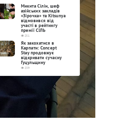
Микита Сілін, шеф
азійських закладів
«Зірочка» та Kitsunya
відмовився від
участі в рейтингу
премії СІЛЬ
251
Як закохатися в
Карпати: Concept
Stay продовжує
відкривати сучасну
Гуцульщину
239