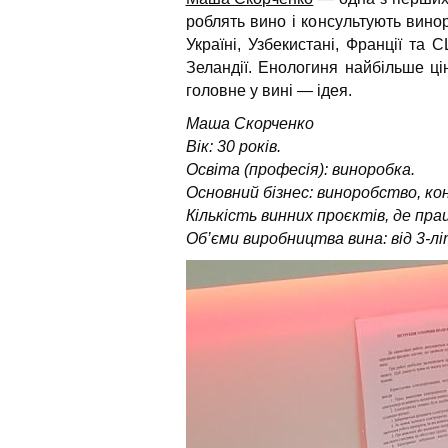
роблять вино і консультують вино
Україні, Узбекистані, Франції та 
Зеландії. Енологиня найбільше ці
головне у вині — ідея.
Маша Скорченко
Вік: 30 років.
Освіта (професія): виноробка.
Основний бізнес: виноробство, ко
Кількість винних проєктів, де пра
Об’єми виробництва вина: від 3-лі