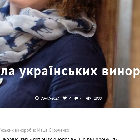
ла українських вино
2
0
26-01-2021
2933
їнських виноробів: Маша Скорченко
українських «летючих енологів». Це винороби, які