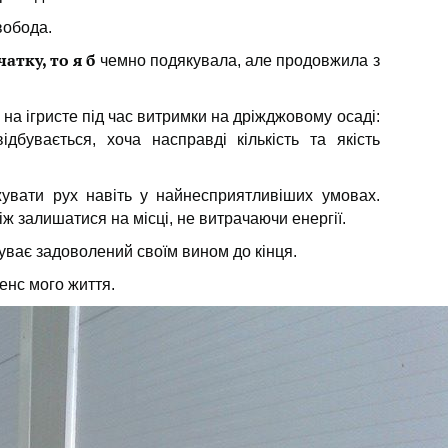
обода.
атку, то я б
чемно подякувала, але продовжила з
на ігристе під час витримки на дріжджовому осаді:
бувається, хоча насправді кількість та якість
вати рух навіть у найнесприятливіших умовах.
іж залишатися на місці, не витрачаючи енергії.
уває задоволений своїм вином до кінця.
енс мого життя.