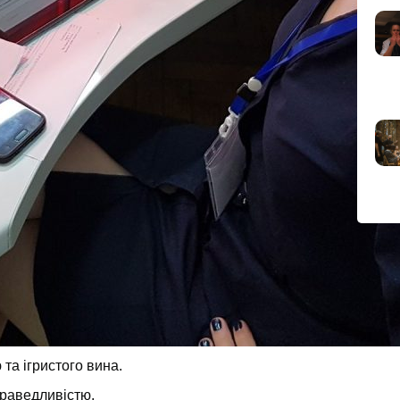
та ігристого вина.
раведливістю.