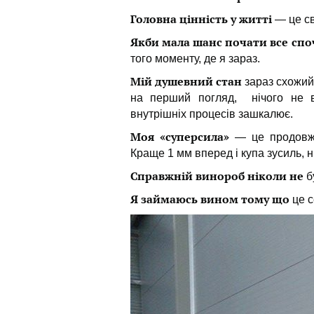
Головна цінність у житті
— це св
Якби мала шанс почати все споч
того моменту, де я зараз.
Мій душевний стан
зараз схожий 
на перший погляд, нічого не від
внутрішніх процесів зашкалює.
Моя «суперсила»
— це продовжу
Краще 1 мм вперед і купа зусиль, н
Справжній винороб ніколи не
б
Я займаюсь вином тому що
це с