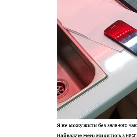
Я не можу жити без
зеленого чаю 
Найважче мені миритись з
несп