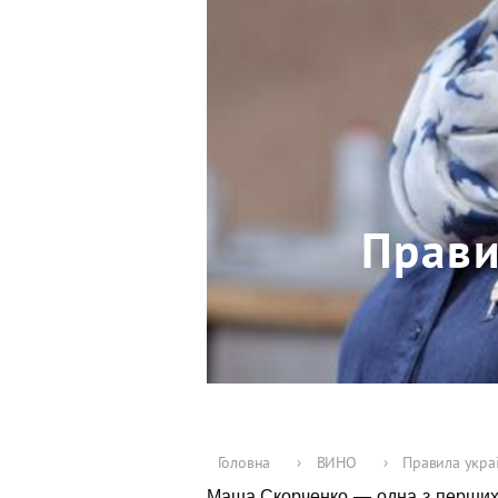
Прави
Головна
›
ВИНО
›
Правила укра
Маша Скорченко
— одна з перших 