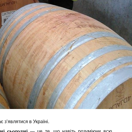
 з’являтися в Україні.
ні сьогодні
— це те, що навіть розуміючи всю