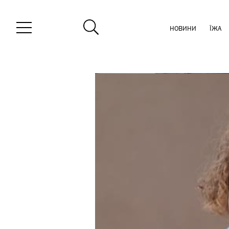
НОВИНИ
ЇЖА