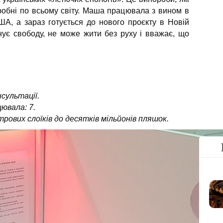
робні по всьому світу. Маша працювала з вином в
США, а зараз готується до нового проєкту в Новій
нує свободу, не може жити без руху і вважає, що
нсультації.
цювала: 7.
трових слоїків до десятків мільйонів пляшок.