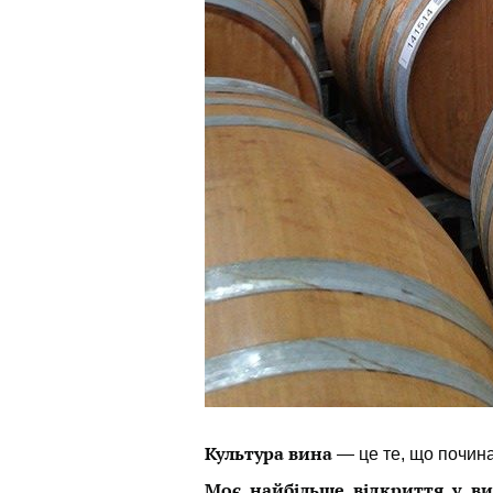
Культура вина
— це те, що починає
Моє найбільше відкриття у ви