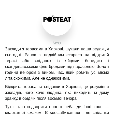
Автор
Заклади з терасами в Харкові, шукали наша редакція
сьогодні. Ранок із подвійним еспресо на відкритій
терасі або сніданок із яйцями бенедикт і
скандинавськими флетбредами під парасолею. Золоті
години вечором з вином, час, який робить усі міські
літа схожими. Але не однаковими.
Відкрита тераса та сніданки в Харкові, це розуміння
закладів, чого хоче людина, яка виходить із дому
зранку, в обід чи після восьмої вечора.
Тут є гастро-дворики просто неба, де food court —
квартал зі смаком. Є specialty-кав’ярні, де сніданки