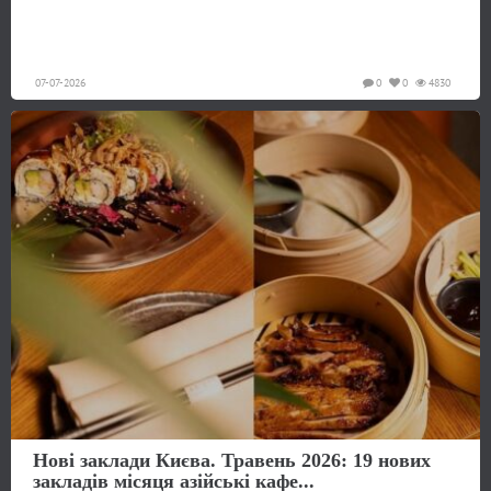
07-07-2026
0
0
4830
Нові заклади Києва. Травень 2026: 19 нових
закладів місяця азійські кафе...