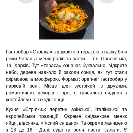
Гастробар «Стрілка» з відкритою терасою в парку біля
річки Лопань і меню ролів та пасти — пл. Павлівська,
1а, Харків.
Тут «тераса» означає буквально: відкрите
небо, дерева навколо й заходи сонця, які тут стали
фірмовою атмосферою.
Формат: open-air гастробар у
парковій зоні. Місце для зустрічей із друзями,
романтичних вечорів і просто тривалого сидіння з
коктейлем на заході сонця.
Кухня «Стрілки»: перетин азійської, італійської та
європейської традицій. Окреме сніданкове меню:
яйця, вівсянка, м’ясний сніданок. Та окреме ланчменю
з 13 до 16. Далі: суші та роли, паста, салати. Є