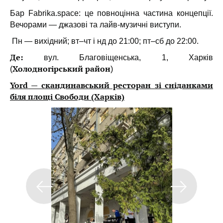
Бар Fabrika.space: це повноцінна частина концепції.
Вечорами — джазові та лайв-музичні виступи.
Пн — вихідний; вт–чт і нд до 21:00; пт–сб до 22:00.
Де:
вул. Благовіщенська, 1, Харків
Холодногірський район
(
)
Yord — скандинавський ресторан зі сніданками
біля площі Свободи (Харків)