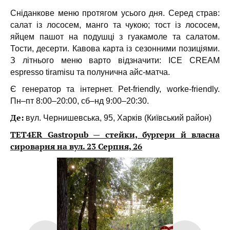
Сніданкове меню протягом усього дня. Серед страв:
салат із лососем, манго та чукою; тост із лососем,
яйцем пашот на подушці з гуакамоле та салатом.
Тости, десерти.
Кавова карта із сезонними позиціями.
З літнього меню варто відзначити: ICE CREAM
espresso tiramisu та полунична айс-матча.
Є генератор та інтернет. Pet-friendly, worke-friendly.
Пн–пт 8:00–20:00, сб–нд 9:00–20:30.
Де:
вул. Чернишевська, 95, Харків (Київський район)
TET4ER Gastropub — стейки, бургери й власна
сироварня на вул. 23 Серпня, 26