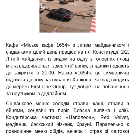
Кафе «Міське кафе 1654» з літнім майданчиком і
сніданками цілий день працює на пл. Конституції, 2/2.
Л
ітній майданчик із видом на одну з головних площ
міста відкривається з дев’ятої ранку, сніданки подають
до закриття о 21:00.
Назва «1654», це символічна
відсилка до року заснування Харкова. Заклад входить
до мережі First Line Group. Тут добре і на побаченні, і
за ноутбуком із дедлайном.
Сніданкове меню: солодкі страви, каші, страви з
яйцями, сендвічі та пиріг. Власна випічка і хліб.
Кондитерська частина: «Наполеон», Red Velvet,
медівник, баскський чізкейк, брауні. Паралельно є
повноцінне меню обідів, вечерь і страв зі світової