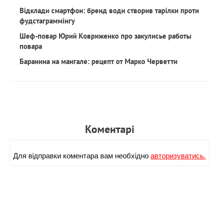
Відклади смартфон: бренд води створив тарілки проти
фудстаграммінгу
Шеф-повар Юрий Ковриженко про закулисье работы
повара
Баранина на мангале: рецепт от Марко Черветти
Коментарi
Для вiдправки коментара вам необхiдно
авторизуватись.