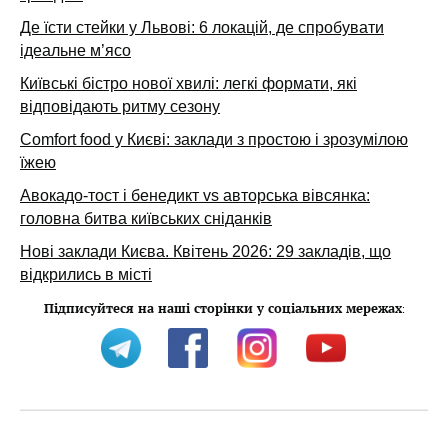
Де їсти стейки у Львові: 6 локацій, де спробувати
ідеальне м’ясо
Київські бістро нової хвилі: легкі формати, які
відповідають ритму сезону
Comfort food у Києві: заклади з простою і зрозумілою
їжею
Авокадо-тост і бенедикт vs авторська вівсянка:
головна битва київських сніданків
Нові заклади Києва. Квітень 2026: 29 закладів, що
відкрились в місті
Підписуйтеся на наші сторінки у соціальних мережах
: