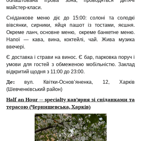
облаштована ігрова зона, проводяться дитячі
майстер-класи.
Сніданкове меню діє до 15:00: солоні та солодкі
вівсянки, сирники, яйця пашот із тостами, яєшня.
Окреме ланч, основне меню, окреме банкетне меню.
Напої — кава, вина, коктейлі, чай. Жива музика
ввечері.
Є доставка і страви на винос. Є бар, парковка поруч і
умови для гостей з обмеженою мобільністю. Заклад
відкритий щодня з 11:00 до 23:00.
Де:
вул. Квітки-Основ’яненка, 12, Харків
(Шевченківський район)
Half an Hour — specialty кав’ярня зі сніданками та
терасою (Чернишевська, Харків)