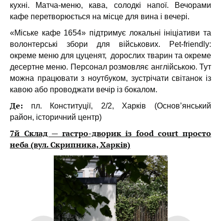
кухні. М
атча-меню, кава, солодкі напої. Вечорами
кафе перетворюється на місце для вина і вечері.
«Міське кафе 1654» підтримує локальні ініціативи та
волонтерські збори для військових. Pet-friendly:
окреме меню для цуценят, дорослих тварин та окреме
десертне меню. Персонал розмовляє англійською. Тут
можна працювати з ноутбуком, зустрічати світанок із
кавою або проводжати вечір із бокалом.
Де:
пл. Конституції, 2/2, Харків (
Основ’янський
район, історичний центр)
7й Склад — гастро-дворик із food court просто
неба (вул. Скрипника, Харків)