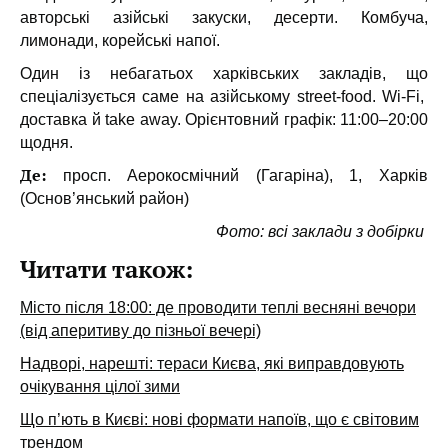
авторські азійські закуски, десерти. Комбуча,
лимонади, корейські напої.
Один із небагатьох харківських закладів, що
спеціалізується саме на азійському street-food. Wi-Fi,
доставка й take away. Орієнтовний графік: 11:00–20:00
щодня.
Де:
просп. Аерокосмічний (Гагаріна), 1, Харків
(Основ’янський район)
Фото: всі заклади з добірки
Читати також:
Місто після 18:00: де проводити теплі весняні вечори
(від аперитиву до пізньої вечері)
Надворі, нарешті: тераси Києва, які виправдовують
очікування цілої зими
Що п’ють в Києві: нові формати напоїв, що є світовим
трендом