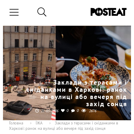
Заклади з терасами і
сніданками в Харкові: ранок
на вулиці або вечеря під
захід сонця
0
0
21-05-2026
2676
Головна
›
ЇЖА
›
Заклади з терасами і сніданками в
Харкові: ранок на вулиці або вечеря під захід сонця