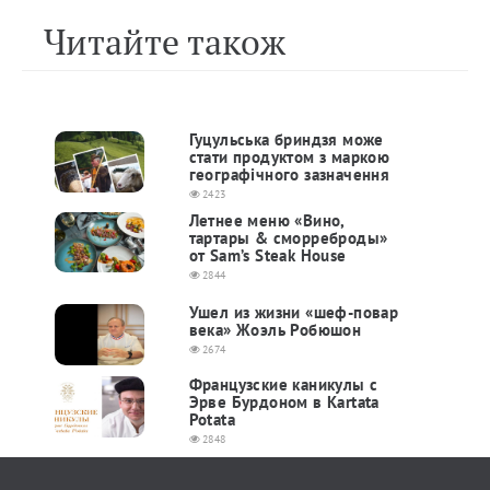
Читайте також
Гуцульська бриндзя може
стати продуктом з маркою
географічного зазначення
2423
Летнее меню «Вино,
тартары & сморреброды»
от Sam’s Steak House
2844
Ушел из жизни «шеф-повар
века» Жоэль Робюшон
2674
Французские каникулы c
Эрве Бурдоном в Kartata
Potata
2848