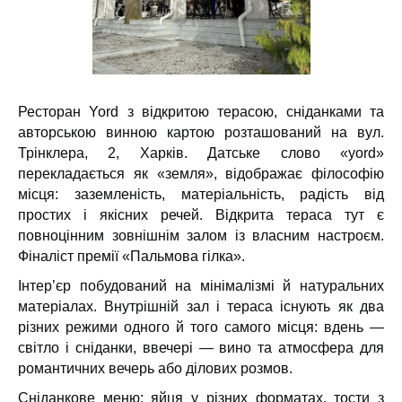
Ресторан Yord з відкритою терасою, сніданками та
авторською винною картою розташований на вул.
Трінклера, 2, Харків.
Датське слово «yord»
перекладається як «земля», відображає філософію
місця: заземленість, матеріальність, радість від
простих і якісних речей. Відкрита тераса тут є
повноцінним зовнішнім залом із власним настроєм.
Фіналіст премії «Пальмова гілка».
Інтер’єр побудований на мінімалізмі й натуральних
матеріалах. Внутрішній зал і тераса існують як два
різних режими одного й того самого місця: вдень —
світло і сніданки, ввечері — вино та атмосфера для
романтичних вечерь або ділових розмов.
Сніданкове меню: яйця у різних форматах, тости з