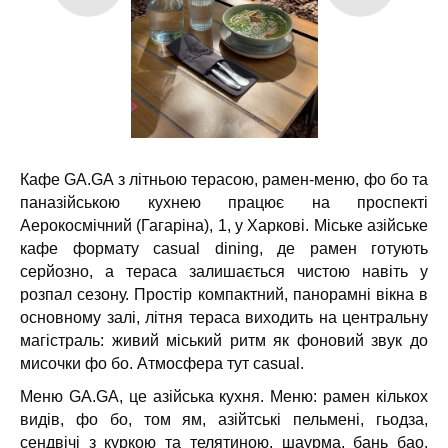
Кафе GA.GA з літньою терасою, рамен-меню, фо бо та
паназійською кухнею працює на проспекті
Аерокосмічний (Гагаріна), 1, у Харкові.
Міське азійське
кафе формату casual dining, де рамен готують
серйозно, а тераса залишається чистою навіть у
розпал сезону.
Простір компактний, панорамні вікна в
основному залі, літня тераса виходить на центральну
магістраль: живий міський ритм як фоновий звук до
мисочки фо бо. Атмосфера тут casual.
Меню GA.GA, це азійська кухня.
Меню: рамен кількох
видів, фо бо, том ям, азійтські пельмені, гьодза,
сендвічі з куркою та телятиною, шаурма, бань бао,