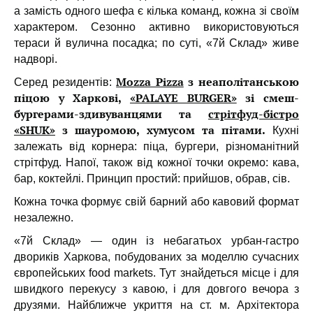
а замість одного шефа є кілька команд, кожна зі своїм
характером. Сезонно активно використовуються
тераси й вулична посадка; по суті, «7й Склад» живе
надворі.
Mozza Pizza
з неаполітанською
Серед резидентів:
піцою у Харкові,
«PALAYE BURGER»
зі смеш-
бургерами-здивуванцями та
стрітфуд-бістро
«SHUK»
з шауромою, хумусом та пітами.
Кухні
залежать від корнера: піца, бургери, різноманітний
стрітфуд. Напої, також від кожної точки окремо: кава,
бар, коктейлі. Принцип простий: прийшов, обрав, сів.
Кожна точка формує свій барний або кавовий формат
незалежно.
«7й Склад» — один із небагатьох урбан-гастро
двориків Харкова, побудованих за моделлю сучасних
європейських food markets. Тут знайдеться місце і для
швидкого перекусу з кавою, і для довгого вечора з
друзями. Найближче укриття на ст. м. Архітектора