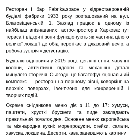
Ресторан і бар Fabrika.space у відреставрованій
будівлі фабрики 1933 року розташований на вул.
Благовіщенській, 1. Заклад працює в
одному із
найбільш впізнаваних гастро-просторів Харкова: тут
тераса і відкриті зони функціонують як частина цілого
великої локації де обід перетікає в джазовий вечір, а
робоча зустріч у дегустацію.
Будівлю відновили у 2015 році: цегляні стіни, чавунні
колони, автентичні підлоги та механічні деталі
минулого сторіччя. Сьогодні це багатофункціональний
комплекс — ресторан на першому рівні, коворкінг на
верхніх поверхах, івент-зона для конференцій і
творчих подій.
Окреме сніданкове меню діє з 11 до 17: хумуси,
паштети, хрусткі брускети та пиде закладають
правильний початок дня. Основне меню: європейська
та міжнародна кухні: морепродукти, стейки, салати,
хакуска, локшина. Десерти, кава завершують картину.