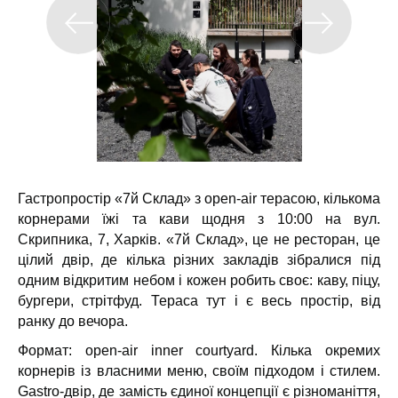
Гастропростір «7й Склад» з open-air терасою, кількома
корнерами їжі та кави щодня з 10:00 на вул.
Скрипника, 7, Харків.
«7й Склад», це не ресторан, це
цілий двір, де кілька різних закладів зібралися під
одним відкритим небом і кожен робить своє: каву, піцу,
бургери, стрітфуд. Тераса тут і є весь простір, від
ранку до вечора.
Формат: open-air inner courtyard. Кілька окремих
корнерів із власними меню, своїм підходом і стилем.
Gastro-двір, де замість єдиної концепції є різноманіття,