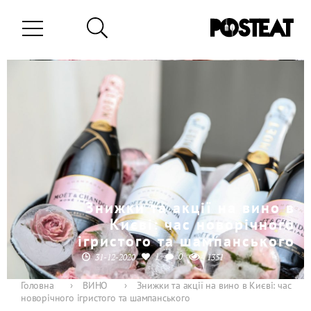
Знижки та акції на вино в
Києві: час новорічного
ігристого та шампанського
1
0
31-12-2020
1351
Головна
›
ВИНО
›
Знижки та акції на вино в Києві: час
новорічного ігристого та шампанського