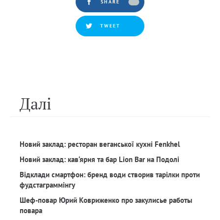
SHARE
TWEET
Далi
Новий заклад: ресторан веганської кухні Fenkhel
Новий заклад: кав‘ярня та бар Lion Bar на Подолі
Відклади смартфон: бренд води створив тарілки проти
фудстаграммінгу
Шеф-повар Юрий Ковриженко про закулисье работы
повара