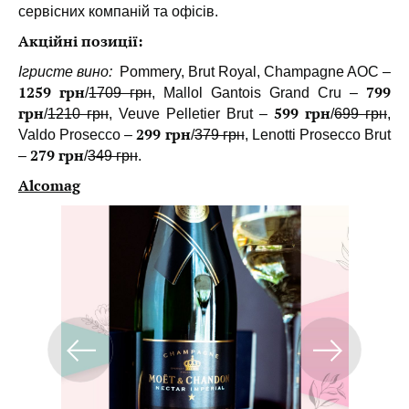
сервісних компаній та офісів.
Акційні позиції:
Ігристе вино:
Pommery, Brut Royal, Champagne AOC –
1259 грн
799
/
1709 грн
, Mallol Gantois Grand Cru –
грн
599 грн
/
1210 грн
, Veuve Pelletier Brut –
/
699 грн
,
299 грн
Valdo Prosecco –
/
379 грн
, Lenotti Prosecco Brut
279 грн
–
/
349 грн
.
Alcomag