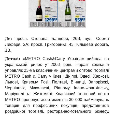
Де:
просп. Степана Бандери, 26В; вул. Сержа
Лифаря, 2А; просп. Григоренка, 43; Кільцева дорога,
1В.
Деталі:
«МЕTRO Cash&Carry Україна» вийшла на
український ринок у 2003 році. Наразі компанія
управляє 23-ма класичними центрами оптової торгівлі
METRO Cash & Carry у Києві, Дніпрі, Одесі, Харкові,
Львові, Кривому Розі, Полтаві, Вінниці, Запоріжжі,
Чернівцях, Миколаєві, Рівному, Івано-Франківську,
Маріуполі та Житомирі. Класичний торговий центр
METRO пропонує асортимент із 30 000 найменувань
товарів для професійних покупців: представників
роздрібної торгівлі, ресторанно-готельного бізнесу,