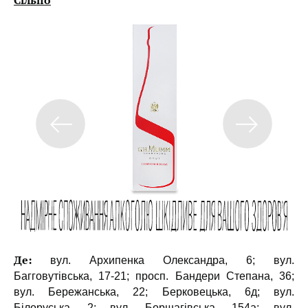
Сільпо
Де:
вул. Архипенка Олександра, 6; вул.
Багговутівська, 17-21; просп. Бандери Степана, 36;
вул. Бережанська, 22; Берковецька, 6д; вул.
Білоруська, 2; вул. Борщагівська, 154a; вул.