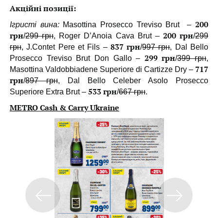
Акційні позиції:
200
Ігристі вина:
Masottina Prosecco Treviso Brut –
грн
200 грн
/
299 грн
, Roger D’Anoia Cava Brut –
/
299
837 грн
грн
, J.Contet Pere et Fils –
/
997 грн
, Dal Bello
299 грн
Prosecco Treviso Brut Don Gallo –
/
399 грн
,
717
Masottina Valdobbiadene Superiore di Cartizze Dry –
грн
/
897 грн
, Dal Bello Celeber Asolo Prosecco
533 грн
Superiore Extra Brut –
/
667 грн
.
METRO Cash & Carry Ukraine