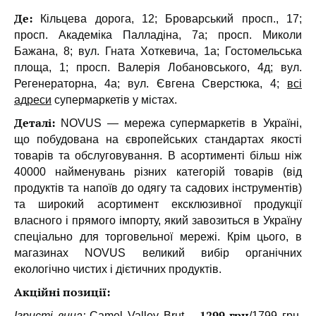
Де:
Кільцева дорога, 12; Броварський просп., 17;
просп. Академіка Палладіна, 7а; просп. Миколи
Бажана, 8; вул. Гната Хоткевича, 1а; Гостомельська
площа, 1; просп. Валерія Лобановського, 4д; вул.
Регенераторна, 4а; вул. Євгена Сверстюка, 4;
всі
адреси
супермаркетів у містах.
Деталі:
NOVUS — мережа супермаркетів в Україні,
що побудована на європейських стандартах якості
товарів та обслуговування. В асортименті більш ніж
40000 найменувань різних категорій товарів (від
продуктів та напоїв до одягу та садових інструментів)
та широкий асортимент ексклюзивної продукції
власного і прямого імпорту, який завозиться в Україну
спеціально для торговельної мережі. Крім цього, в
магазинах NOVUS великий вибір органічних
екологічно чистих і дієтичних продуктів.
Акційні позиції:
1299 грн
Ігристі вина:
Camel Valley Brut –
/
1799 грн
,