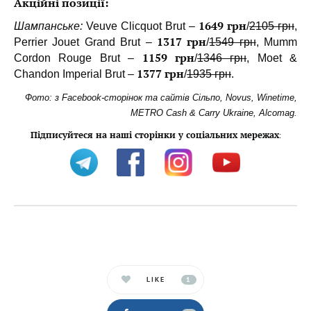
Акційні позиції:
1649 грн
Шампанське:
Veuve Clicquot Brut –
/
2105 грн
,
1317 грн
Perrier Jouet Grand Brut –
/
1549 грн
, Mumm
1159 грн
Cordon Rouge Brut –
/
1346 грн
, Moet &
1377 грн
Chandon Imperial Brut –
/
1935 грн
.
Фото: з Facebook-сторінок та сайтів Сільпо, Novus, Winetime,
METRO Cash & Carry Ukraine, Alcomag.
Підписуйтеся на наші сторінки у соціальних мережах
:
LIKE
1