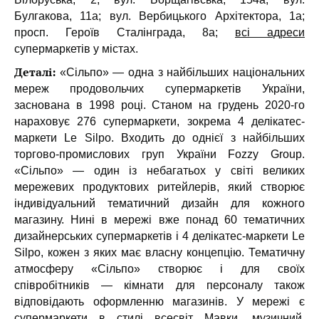
Булгакова, 11а; вул. Вербицького Архітектора, 1а;
просп. Героїв Сталінграда, 8а;
всі адреси
супермаркетів у містах.
Деталі:
«Сільпо» — одна з найбільших національних
мереж продовольчих супермаркетів України,
заснована в 1998 році. Станом на грудень 2020-го
нараховує 276 супермаркети, зокрема 4 делікатес-
маркети Le Silpo. Входить до однієї з найбільших
торгово-промислових груп України Fozzy Group.
«Cільпо» — один із небагатьох у світі великих
мережевих продуктових ритейлерів, який створює
індивідуальний тематичний дизайн для кожного
магазину. Нині в мережі вже понад 60 тематичних
дизайнерських супермаркетів і 4 делікатес-маркети Le
Silpo, кожен з яких має власну концепцію. Тематичну
атмосферу «Сільпо» створює і для своїх
співробітників — кімнати для персоналу також
відповідають оформленню магазинів. У мережі є
супермаркети в стилі всесвіт Мавки, музичний,