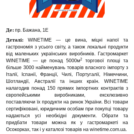
Де:
пр. Бажана, 1Е
Деталі:
WINETIME — це вина, міцні напої та
гастрономія з усього світу, а також локальні продукти
від маленьких українських виробників. Гастромаркет
2
WINETIME — це понад 5000м
торгової площі та
більше 3000 найменувань товарів власного імпорту з
Італії, Іспанії, Франції, Чилі, Португалії, Німеччини,
Шотландії, Австралії та інших країн. WINETIME
налагодив понад 150 прямих імпортних контрактів з
європейськими виробниками, ексклюзивно
поставляючи їх продукти на ринок України. Всі товари
сертифіковані, юридичним особам при покупці товару
надаються усі необхідні документи. Обрати та
придбати товари можна як у гастромаркеті на
Осокорках, так і у каталозі товарів на winetime.com.ua.