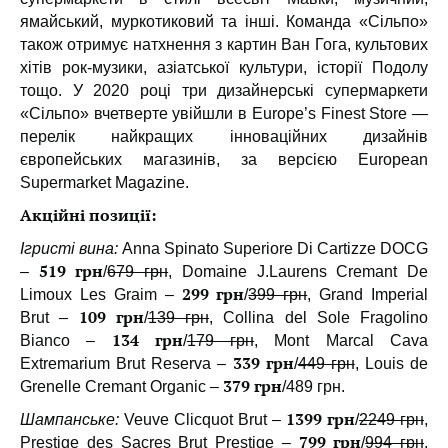
ямайський, муркотиковий та інші. Команда «Сільпо»
також отримує натхнення з картин Ван Гога, культових
хітів рок-музики, азіатської культури, історії Подолу
тощо. У 2020 році три дизайнерські супермаркети
«Cільпо» вчетверте увійшли в Europe’s Finest Store —
перелік найкращих інноваційних дизайнів
європейських магазинів, за версією European
Supermarket Magazine.
Акційні позиції:
Ігристі вина:
Anna Spinato Superiore Di Cartizze DOCG
519 грн
–
/
679 грн
, Domaine J.Laurens Cremant De
299 грн
Limoux Les Graim –
/
399 грн
, Grand Imperial
109 грн
Brut –
/
139 грн
, Collina del Sole Fragolino
134 грн
Bianco –
/
179 грн
, Mont Marcal Cava
339 грн
Extremarium Brut Reserva –
/
449 грн
, Louis de
379 грн
Grenelle Cremant Organic –
/489 грн.
1399 грн
Шампанське:
Veuve Clicquot Brut –
/
2249 грн
,
799 грн
Prestige des Sacres Brut Prestige –
/
994 грн
,