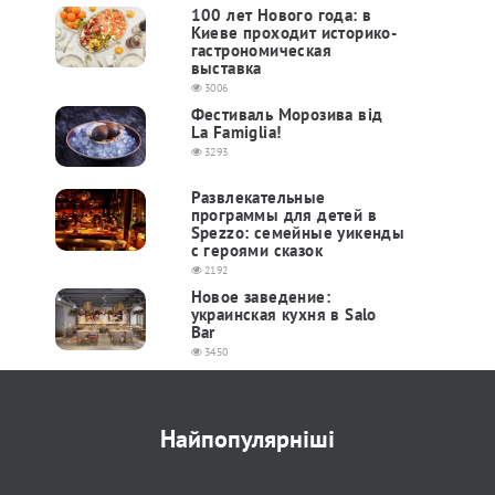
100 лет Нового года: в
Киеве проходит историко-
гастрономическая
выставка
3006
Фестиваль Морозива від
La Famiglia!
3293
Развлекательные
программы для детей в
Spezzo: семейные уикенды
с героями сказок
2192
Новое заведение:
украинская кухня в Salo
Bar
3450
Найпопулярніші