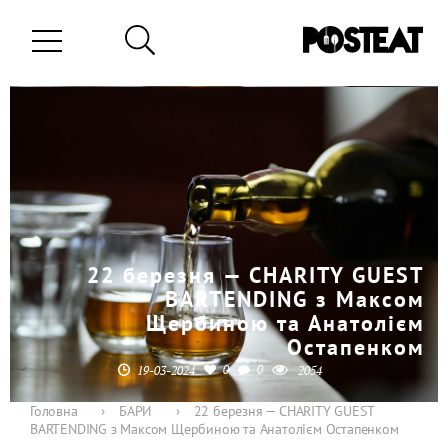
22 березня — CHARITY GUEST
BARTENDING з Максом
Щербиною та Анатолієм
Остапенком
0
0
19-03-2024
2054
Головна
›
БАРИ
›
22 березня — CHARITY GUEST
BARTENDING з Максом Щербиною та Анатолієм Остапенком