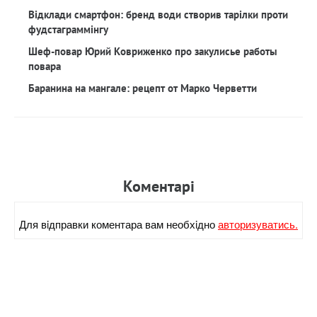
Відклади смартфон: бренд води створив тарілки проти
фудстаграммінгу
Шеф-повар Юрий Ковриженко про закулисье работы
повара
Баранина на мангале: рецепт от Марко Черветти
Коментарi
Для вiдправки коментара вам необхiдно
авторизуватись.