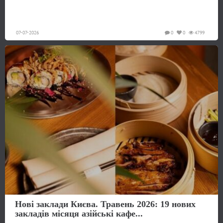
07-07-2026
0
0
4799
Нові заклади Києва. Травень 2026: 19 нових
закладів місяця азійські кафе...