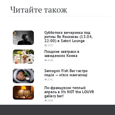
Читайте також
Субботняя вечеринка под
ритмы Ro Rousseau (13.04,
22:00) в Satori Lounge
2237
Поздние завтраки в
заведениях Киева
4188
Samogon Fish Bar гастро
подія — м’ясо мангалиці
2741
По-французски теплый
апрель в It’s NOT the LOUVR
gallery bar!
2346