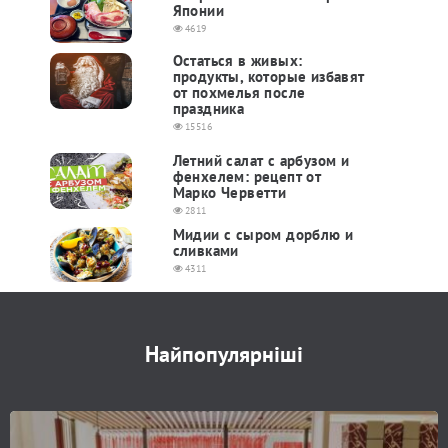
Японии
4619
Остаться в живых:
продукты, которые избавят
от похмелья после
праздника
15516
Летний салат с арбузом и
фенхелем: рецепт от
Марко Черветти
2811
Мидии с сыром дорблю и
сливками
4311
Найпопулярніші