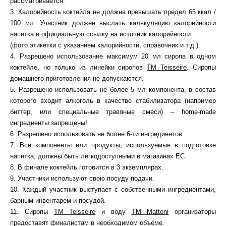
рассматривается.
3. Калорийность коктейля не должна превышать предел 65 ккал /
100 мл. Участник должен выслать калькуляцию калорийности
напитка и официальную ссылку на источник калорийности
(фото этикетки с указанием калорийности, справочник и т.д.).
4. Разрешено использование максимум 20 мл сиропа в одном
коктейле, но только из линейки сиропов
ТМ Teisseire
. Сиропы
домашнего приготовления не допускаются.
5. Разрешено использовать не более 5 мл компонента, в состав
которого входит алкоголь в качестве стабилизатора (например
биттер, или специальные травяные смеси) – home-made
ингредиенты запрещены!
6. Разрешено использовать не более 6-ти ингредиентов.
7. Все компоненты или продукты, используемые в подготовке
напитка, должны быть легкодоступными в магазинах ЕС.
8. В финале коктейль готовится в 3 экземплярах.
9. Участники используют свою посуду подачи.
10. Каждый участник выступает с собственными ингредиентами,
барным инвентарем и посудой.
11. Сиропы
ТМ Teisseire
и воду
ТМ Mattoni
организаторы
предоставят финалистам в необходимом объёме.