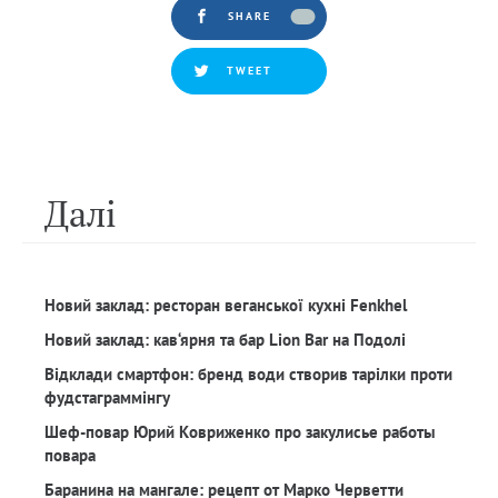
SHARE
TWEET
Далi
Новий заклад: ресторан веганської кухні Fenkhel
Новий заклад: кав‘ярня та бар Lion Bar на Подолі
Відклади смартфон: бренд води створив тарілки проти
фудстаграммінгу
Шеф-повар Юрий Ковриженко про закулисье работы
повара
Баранина на мангале: рецепт от Марко Черветти