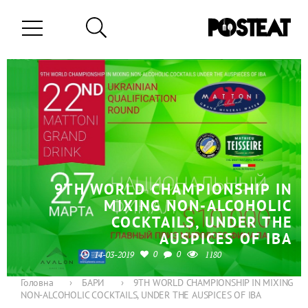
9TH WORLD CHAMPIONSHIP IN
MIXING NON-ALCOHOLIC
COCKTAILS, UNDER THE
AUSPICES OF IBA
0
0
14-03-2019
1180
Головна
›
БАРИ
›
9TH WORLD CHAMPIONSHIP IN MIXING
NON-ALCOHOLIC COCKTAILS, UNDER THE AUSPICES OF IBA