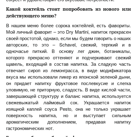
Какой коктейль стоит попробовать из нового или
действующего меню
?
В нашем меню более сорока коктейлей, есть фавориты.
Мой личный фаворит – это Dry Martini, напиток прекрасен
своей простотой, однако, если мы будем говорить о наших
авторских, то это – Schavel, свежий, терпкий и в
одночасье питкий. В основу лег джин, ботаникалы,
которого прекрасно оттеняют и подчеркивают свежий
щавель, входящий в состав напитка. За сладкую часть
отвечает сироп из лемонграсса, в виде модификатора
вкуса мы использовали ликер из японской зеленой дыни,
он придает напитку фруктовое послевкусие и слегка
уловимую, не приторную, сладость. В виде кислой части,
завершающей структуру и баланс напитка, используется
свежевыжатый лаймовый сок. Украшается напиток
изящной каплей соуса Pesto, она не только украшает
поверхность напитка, но и выступает сильным
ароматическим дополнением, придавая напитку
гастрономических нот.