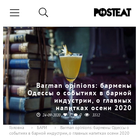
Barman opinions: бармены
Одессы о событиях в барной
индустрии, о главных
напитках осени 2020
1
0
24-09-2020
3512
Головна
›
БАРИ
›
Barman opinions: бармены Одессы о
событиях в барной индустрии, о главных напитках осени 2020