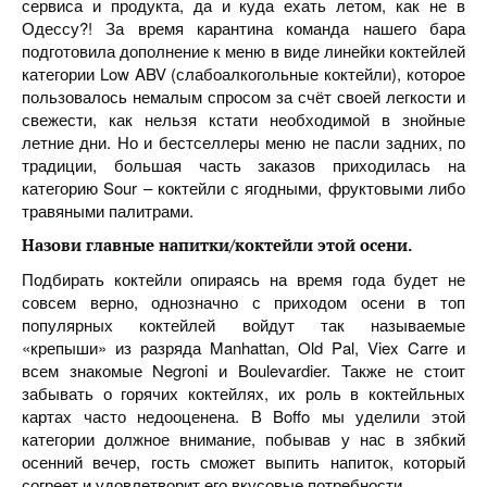
сервиса и продукта, да и куда ехать летом, как не в
Одессу?! За время карантина команда нашего бара
подготовила дополнение к меню в виде линейки коктейлей
категории Low ABV (слабоалкогольные коктейли), которое
пользовалось немалым спросом за счёт своей легкости и
свежести, как нельзя кстати необходимой в знойные
летние дни. Но и бестселлеры меню не пасли задних, по
традиции, большая часть заказов приходилась на
категорию Sour – коктейли с ягодными, фруктовыми либо
травяными палитрами.
Назови главные напитки/коктейли этой осени.
Подбирать коктейли опираясь на время года будет не
совсем верно, однозначно с приходом осени в топ
популярных коктейлей войдут так называемые
«крепыши» из разряда Manhattan, Old Pal, Viex Carre и
всем знакомые Negroni и Boulevardier. Также не стоит
забывать о горячих коктейлях, их роль в коктейльных
картах часто недооценена. В Boffo мы уделили этой
категории должное внимание, побывав у нас в зябкий
осенний вечер, гость сможет выпить напиток, который
согреет и удовлетворит его вкусовые потребности.