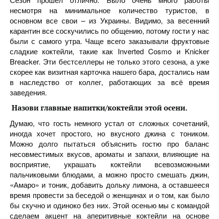
несмотря на минимальное количество туристов, в
основном все свои – из Украины. Видимо, за весенний
карантин все соскучились по общению, потому гости у нас
были с самого утра. Чаще всего заказывали фруктовые
сладкие коктейли, такие как Inverted Cosmo и Knicker
Breacker. Эти бестселлеры не только этого сезона, а уже
скорее как визитная карточка нашего бара, достались нам
в наследство от коллег, работающих за всё время
заведения.
Назови главные напитки/коктейли этой осени.
Думаю, что гость немного устал от сложных сочетаний,
иногда хочет простого, но вкусного джина с тоником.
Можно долго пытаться объяснить гостю про баланс
несовместимых вкусов, ароматы и запахи, влияющие на
восприятие, украшать коктейли всевозможными
пальчиковыми блюдами, а можно просто смешать джин,
«Амаро» и тоник, добавить дольку лимона, а оставшееся
время провести за беседой о женщинах и о том, как было
бы скучно и одиноко без них. Этой осенью мы с командой
сделаем акцент на аперитивные коктейли на основе