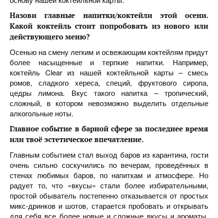
Назови главные напитки/коктейли этой осени.
Какой коктейль стоит попробовать из нового или
действующего меню
?
Осенью на смену легким и освежающим коктейлям придут
более насыщенные и терпкие напитки. Например,
коктейль Clear из нашей коктейльной карты – смесь
ромов, сладкого хереса, специй, фруктового сиропа,
цедры лимона. Вкус такого напитка – тропический,
сложный, в котором невозможно выделить отдельные
алкогольные ноты.
Главное событие в барной сфере за последнее время
или твоё эстетическое впечатление.
Главным событием стал выход баров из карантина, гости
очень сильно соскучились по вечерам, проведённых в
стенах любимых баров, по напиткам и атмосфере. Но
радует то, что «вкусы» стали более избирательными,
простой обыватель постепенно отказывается от простых
микс-дринков и шотов, старается пробовать и открывать
для себя все более новые и сложные вкусы и ароматы,