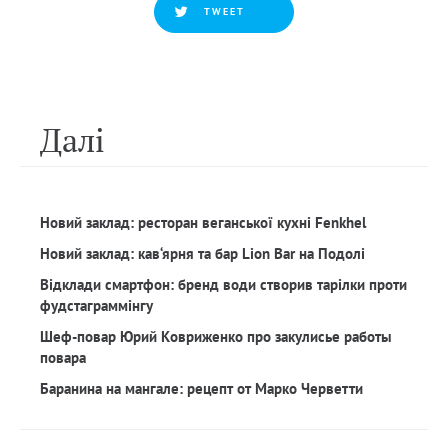
TWEET
Далi
Новий заклад: ресторан веганської кухні Fenkhel
Новий заклад: кав‘ярня та бар Lion Bar на Подолі
Відклади смартфон: бренд води створив тарілки проти
фудстаграммінгу
Шеф-повар Юрий Ковриженко про закулисье работы
повара
Баранина на мангале: рецепт от Марко Черветти