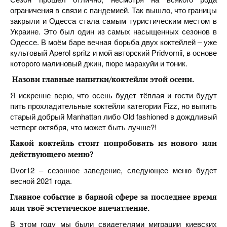
ограничения в связи с пандемией. Так вышло, что границы
закрыли и Одесса стала самым туристическим местом в
Украине. Это был один из самых насыщенных сезонов в
Одессе. В моём баре вечная борьба двух коктейлей – уже
культовый Aperol spritz и мой авторский Pridvornii, в основе
которого малиновый джин, пюре маракуйи и тоник.
Назови главные напитки/коктейли этой осени.
Я искренне верю, что осень будет тёплая и гости будут
пить прохладительные коктейли категории Fizz, но выпить
старый добрый Manhattan либо Оld fashioned в дождливый
четверг октября, что может быть лучше?!
Какой коктейль стоит попробовать из нового или
действующего меню
?
Dvor12 – сезонное заведение, следующее меню будет
весной 2021 года.
Главное событие в барной сфере за последнее время
или твоё эстетическое впечатление.
В этом году мы были свидетелями миграции киевских