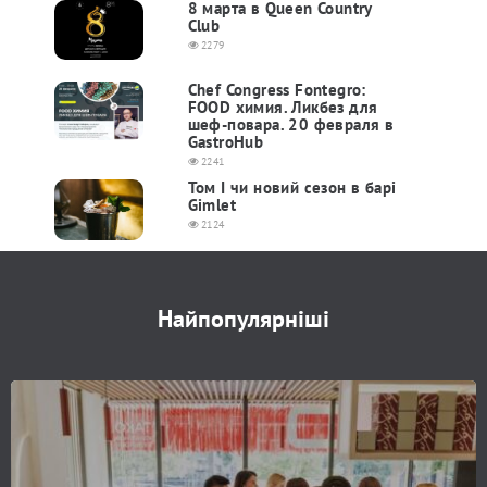
8 марта в Queen Country
Club
2279
Chef Congress Fontegro:
FOOD химия. Ликбез для
шеф-повара. 20 февраля в
GastroHub
2241
Том I чи новий сезон в барі
Gimlet
2124
Найпопулярніші