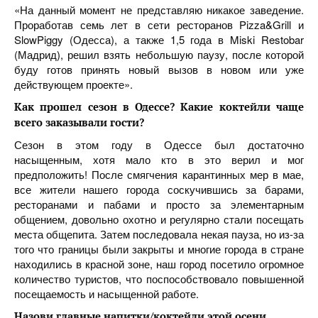
«На данный момент не представляю никакое заведение.
Проработав семь лет в сети ресторанов Pizza&Grill и
SlowPiggy (Одесса), а также 1,5 года в Miski Restobar
(Мадрид), решил взять небольшую паузу, после которой
буду готов принять новый вызов в новом или уже
действующем проекте».
Как прошел сезон в Одессе
?
Какие коктейли чаще
всего заказывали гости?
Сезон в этом году в Одессе был достаточно
насыщенным, хотя мало кто в это верил и мог
предположить! После смягчения карантинных мер в мае,
все жители нашего города соскучившись за барами,
ресторанами и пабами и просто за элементарным
общением, довольно охотно и регулярно стали посещать
места общепита. Затем последовала некая пауза, но из-за
того что границы были закрыты и многие города в стране
находились в красной зоне, наш город посетило огромное
количество туристов, что поспособствовало повышенной
посещаемость и насыщенной работе.
Назови главные напитки/коктейли этой осени.