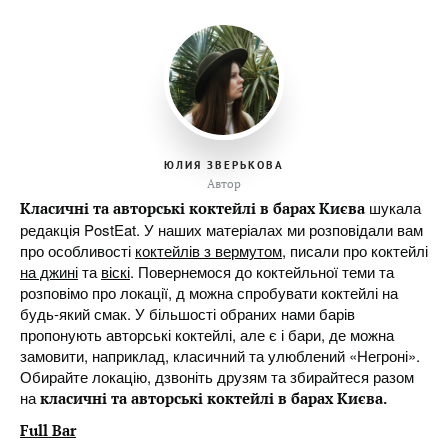
ЮЛИЯ ЗВЕРЬКОВА
Автор
шукала
Класичні та авторські коктейлі в барах Києва
редакція PostEat. У наших матеріалах ми розповідали вам
про особливості
коктейлів з вермутом
, писали про коктейлі
на джині
та
віскі
. Повернемося до коктейльної теми та
розповімо про локації, д можна спробувати коктейлі на
будь-який смак. У більшості обраних нами барів
пропонують авторські коктейлі, але є і бари, де можна
замовити, наприклад, класичний та улюблений «Негроні».
Обирайте локацію, дзвоніть друзям та збирайтеся разом
на
класичні та авторські коктейлі в барах Києва
.
Full Bar