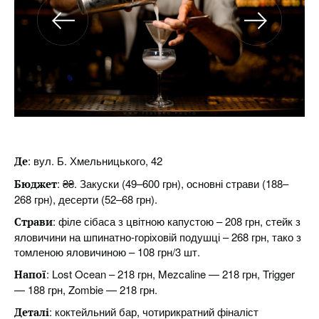
: вул. Б. Хмельницького, 42
Де
: ₴₴. Закуски (49–600 грн), основні страви (188–
Бюджет
268 грн), десерти (52–68 грн).
: філе сібаса з цвітною капустою – 208 грн, стейк з
Страви
яловичини на шпинатно-горіховій подушці – 268 грн, тако з
томленою яловичиною – 108 грн/3 шт.
: Lost Ocean – 218 грн, Mezcaline — 218 грн, Trigger
Напої
— 188 грн, Zombie — 218 грн.
: коктейльний бар, чотирикратний фіналіст
Деталі