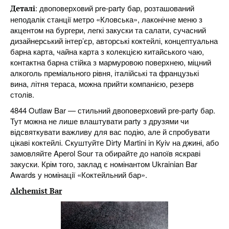
: двоповерховий pre-party бар, розташований
Деталі
неподалік станції метро «Кловська», лаконічне меню з
акцентом на бургери, легкі закуски та салати, сучасний
дизайнерський інтер’єр, авторські коктейлі, концептуальна
барна карта, чайна карта з колекцією китайського чаю,
контактна барна стійка з мармуровою поверхнею, міцний
алкоголь преміального рівня, італійські та французькі
вина, літня тераса, можна прийти компанією, резерв
столів.
4844 Outlaw Bar — стильний двоповерховий pre-party бар.
Тут можна не лише влаштувати party з друзями чи
відсвяткувати важливу для вас подію, але й спробувати
цікаві коктейлі. Скуштуйте Dirty Martini in Kyiv на джині, або
замовляйте Aperol Sour та обирайте до напоїв яскраві
закуски. Крім того, заклад є номінантом Ukrainian Bar
Awards у номінації «Коктейльний бар».
Alchemist Bar