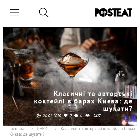
Класичні та авторські
коктейлі в барах Києва: де
шукати?
0
0
24-01-2020
3427
Головна
›
БАРИ
›
Класичні та авторські коктейлі в барах
Києва: де шукати?