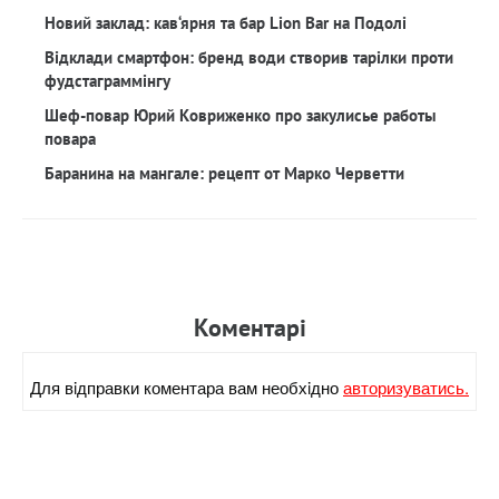
Новий заклад: кав‘ярня та бар Lion Bar на Подолі
Відклади смартфон: бренд води створив тарілки проти
фудстаграммінгу
Шеф-повар Юрий Ковриженко про закулисье работы
повара
Баранина на мангале: рецепт от Марко Черветти
Коментарi
Для вiдправки коментара вам необхiдно
авторизуватись.