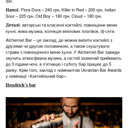
грн.
: Flora Dora – 240 грн, Killer in Red – 200 грн, Indian
Напої
Sour – 225 грн, Old Boy – 180 грн, Cloud – 180 грн.
: авторські та класичні коктейлі, повноцінне меню
Деталі
кухні, жива музика, колекція вінілових платівок, dj-сети.
Alchemist Bar – це заклад, де можна випити коктейлі з
друзями чи другою половинкою, а також скуштувати
страви з повноцінного меню кухні. У Alchemist Bar завжди
звучить атмосферна музика, а гостей зазвичай приймають
до 3 години ночі, в п’ятницю і суботу бар працює до 5
ранку. Крім того, заклад є номінантом Ukrainian Bar Awards
у номінації «Коктейльний бар».
Hendrick’s bar