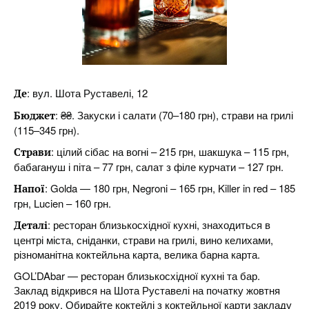
: вул. Шота Руставелі, 12
Де
: ₴₴. Закуски і салати (70–180 грн), страви на грилі
Бюджет
(115–345 грн).
: цілий сібас на вогні – 215 грн, шакшука – 115 грн,
Страви
бабагануш і піта – 77 грн, салат з філе курчати – 127 грн.
: Golda — 180 грн, Negroni – 165 грн, Killer in red – 185
Напої
грн, Lucien – 160 грн.
: ресторан близькосхідної кухні, знаходиться в
Деталі
центрі міста, сніданки, страви на грилі, вино келихами,
різноманітна коктейльна карта, велика барна карта.
GOL’DAbar — ресторан близькосхідної кухні та бар.
Заклад відкрився на Шота Руставелі на початку жовтня
2019 року. Обирайте коктейлі з коктейльної карти закладу