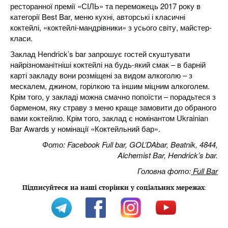
ресторанної премії «СІЛЬ» та переможець 2017 року в
категорії Best Bar, меню кухні, авторські і класичні
коктейлі, «коктейлі-мандрівники» з усього світу, майстер-
класи.
Заклад Hendrick’s bar запрошує гостей скуштувати
найрізноманітніші коктейлі на будь-який смак – в барній
карті закладу вони розміщені за видом алкоголю – з
мескалем, джином, горілкою та іншим міцним алкоголем.
Крім того, у закладі можна смачно попоїсти – порадьтеся з
барменом, яку страву з меню краще замовити до обраного
вами коктейлю. Крім того, заклад є номінантом Ukrainian
Bar Awards у номінації «Коктейльний бар».
Фото: Facebook Full bar, GOL’DAbar, Beatnik, 4844,
Alchemist Bar, Hendrick’s bar.
Головна фото:
Full Bar
Підписуйтеся на наші сторінки у соціальних мережах
: