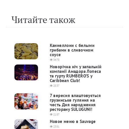
Читайте також
Каннеллони с белыми
грибами в сливочном
соусе
3478
Новорічна ніч у запальній
компанії Амадора Лопеса
та гурту RUMBERO’S у
Caribbean Club!
2537
7 вересня влаштовується
грузинське гуляння на
честь Дня народження
ресторану SULUGUNI!
2187
Новое меню в Sauvage
2381