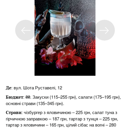
: вул. Шота Руставелі, 12
Де
: ₴₴. Закуски (115–255 грн), салати (175–195 грн),
Бюджет
основні страви (135–345 грн).
: чізбургер з яловичиною – 225 грн, салат туна з
Страви
гірчичною заправкою – 187 грн, тартар з тунця – 225 грн,
тартар з яловичини – 165 грн, цілий сібас на вогні – 280