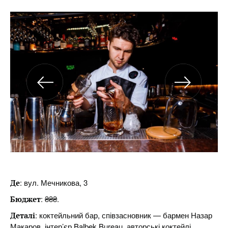
: вул. Мечникова, 3
Де
: ₴₴₴.
Бюджет
: коктейльний бар, співзасновник — бармен Назар
Деталі
Макаров, інтер’єр Balbek Bureau, авторські коктейлі,