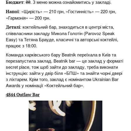
: ₴₴. З меню можна ознайомитись у закладі.
Бюджет
: «Щирість» — 210 грн, «Гостинність» — 220 грн,
Напої
«Гармонія» — 200 грн.
: коктейльний бар, знаходиться в центрі міста,
Деталі
співвласники закладу Микола Голотін (Parovoz Speak
Easy) та Тетяна Брауде, класичні та авторські коктейлі,
працює з 18:00.
Команда харківського бару Beatnik переїхала в Київ та
перезапустила заклад. Beatnik bar — це заклад у форматі
secret place, тож щоб зайти до закладу, треба виконати
інструкцію: зайти у двір біля «БПШ» та знайти чорні двері
з ліхтарем. Крім того, заклад є номінантом Ukrainian Bar
Awards у номінації «Коктейльний бар».
4844 Outlaw Bar