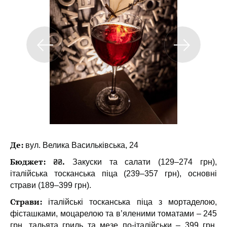
Де:
вул. Велика Васильківська, 24
Бюджет: ₴₴.
Закуски та салати (129–274 грн),
італійська тосканська піца (239–357 грн), основні
страви (189–399 грн).
Страви:
італійські тосканська піца з мортаделою,
фісташками, моцарелою та в’яленими томатами – 245
грн, тальята гриль та мезе по-італійськи – 399 грн,