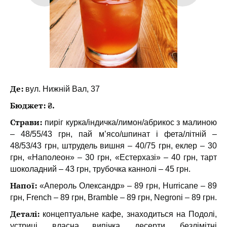
Де:
вул. Нижній Вал, 37
Бюджет: ₴.
Страви:
пиріг курка/індичка/лимон/абрикос з малиною
– 48/55/43 грн, пай м’ясо/шпинат і фета/літній –
48/53/43 грн, штрудель вишня – 40/75 грн, еклер – 30
грн, «Наполеон» – 30 грн, «Естерхазі» – 40 грн, тарт
шоколадний – 43 грн, трубочка каннолі – 45 грн.
Напої:
«Апероль Олександр» – 89 грн, Hurricane – 89
грн, French – 89 грн, Bramble – 89 грн, Negroni – 89 грн.
Деталі:
концептуальне кафе, знаходиться на Подолі,
устриці, власна випічка, десерти, безлімітні