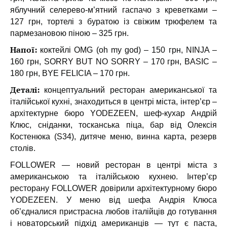
яблучний селерево-м’ятний гаспачо з креветками –
127 грн, тортелі з буратою із свіжим трюфелем та
пармезановою піною – 325 грн.
Напої:
коктейлі OMG (oh my god) – 150 грн, NINJA –
160 грн, SORRY BUT NO SORRY – 170 грн, BASIC –
180 грн, BYE FELICIA – 170 грн.
Деталі:
концептуальний ресторан американської та
італійської кухні, знаходиться в центрі міста, інтер’єр –
архітектурне бюро YODEZEEN, шеф-кухар Андрій
Клюс, сніданки, тосканська піца, бар від Олексія
Костенюка (S34), дитяче меню, винна карта, резерв
столів.
FOLLOWER — новий ресторан в центрі міста з
американською та італійською кухнею. Інтер’єр
ресторану FOLLOWER довірили архітектурному бюро
YODEZEEN. У меню від шефа Андрія Клюса
об’єдналися пристрасна любов італійців до готування
і новаторський підхід американців — тут є паста,