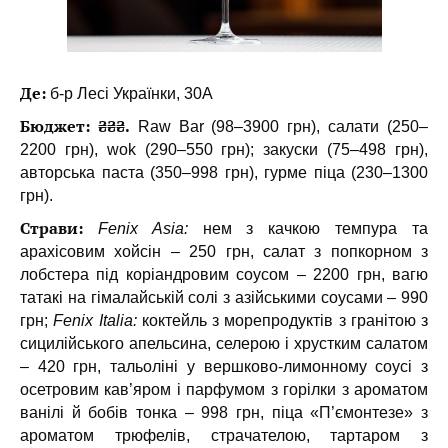
Де:
б-р Лесі Українки, 30А
Бюджет: ₴₴₴.
Raw Bar (98–3900 грн), салати (250–
2200 грн), wok (290–550 грн); закуски (75–498 грн),
авторська паста (350–998 грн), гурме піца (230–1300
грн).
Страви:
Fenix Asia:
нем з качкою темпура та
арахісовим хойсін – 250 грн, салат з попкорном з
лобстера під коріандровим соусом – 2200 грн, вагю
татакі на гімалайській солі з азійськими соусами – 990
грн;
Fenix Italia:
коктейль з морепродуктів з гранітою з
сицилійського апельсина, селерою і хрустким салатом
– 420 грн, тальоліні у вершково-лимонному соусі з
осетровим кав’яром і парфумом з горілки з ароматом
ванілі й бобів тонка – 998 грн, піца «П’ємонтезе» з
ароматом трюфелів, страчателою, тартаром з