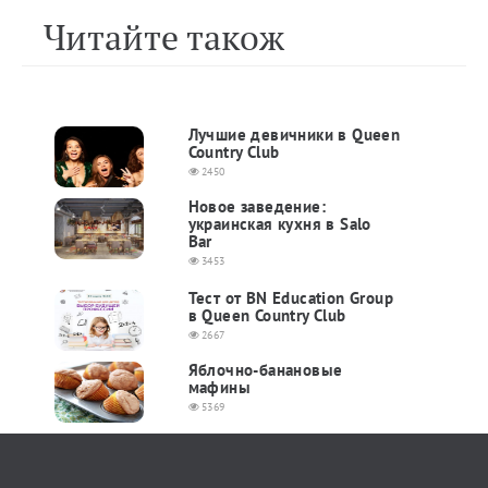
Читайте також
Лучшие девичники в Queen
Country Club
2450
Новое заведение:
украинская кухня в Salo
Bar
3453
Тест от BN Education Group
в Queen Country Club
2667
Яблочно-банановые
мафины
5369