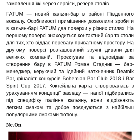
замовлення їжі через сервіси, резерв столів.
FATUM — новий кальян-бар в районі Південного
вокзалу. Особливості приміщення дозволили зробити
в кальян-барі FATUM два поверхи у різних стилях. На
першому поверсі знаходиться контактний бар та столи
для тих, хто віддає перевагу приватному простору. На
другому поверсі розташований зручні дивани для
великих компаній. Проєктував та відповідав за
створення бару в FATUM Роман Стадник — бар-
менеджер, керуючий та ідейний натхненник Beatnik
Bar, фіналіст конкурсів Bohemian Bar Club 2018 і Bar
Spirit Cup 2017. Коктейльна карта створювалась з
урахуванням концепції закладу — напої підбирались
під специфіку паління кальяну, вони відрізняють
легким смаком та добре поєднуються з найбільш
популярними смаками тютюну.
Ne.On