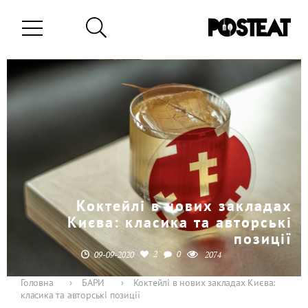
Коктейлі в нових закладах
Києва: класика та авторські
позиції
2
0
09-09-2020
2074
Головна
›
БАРИ
›
Коктейлі в нових закладах Києва:
класика та авторські позиції