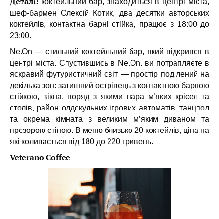
Деталі:
коктейльний бар, знаходиться в центрі міста,
шеф-бармен Олексій Котик, два десятки авторських
коктейлів, контактна барні стійка, працює з 18:00 до
23:00.
Ne.On — стильний коктейльний бар, який відкрився в
центрі міста. Спустившись в Ne.On, ви потрапляєте в
яскравий футуристичний світ — простір поділений на
декілька зон: затишний острівець з контактною барною
стійкою, вікна, поряд з якими пара м’яких крісел та
столів, район олдскульних ігрових автоматів, танцпол
та окрема кімната з великим м’яким диваном та
прозорою стіною. В меню близько 20 коктейлів, ціна на
які коливається від 180 до 220 гривень.
Veterano Coffee