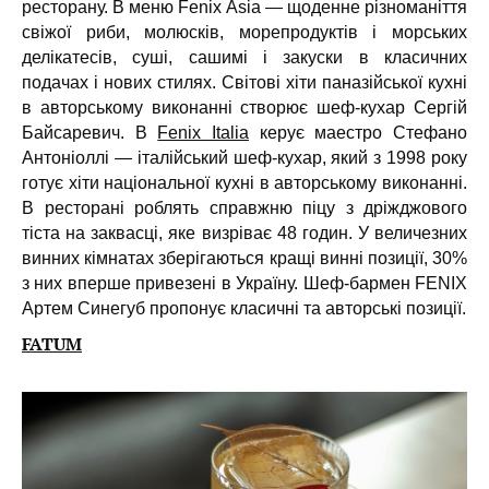
ресторану. В меню Fenix Asia — щоденне різноманіття
свіжої риби, молюсків, морепродуктів і морських
делікатесів, суші, сашимі і закуски в класичних
подачах і нових стилях. Світові хіти паназійської кухні
в авторському виконанні створює шеф-кухар Сергій
Байсаревич. В
Fenix Italia
керує маестро Стефано
Антоніоллі — італійський шеф-кухар, який з 1998 року
готує хіти національної кухні в авторському виконанні.
В ресторані роблять справжню піцу з дріжджового
тіста на заквасці, яке визріває 48 годин. У величезних
винних кімнатах зберігаються кращі винні позиції, 30%
з них вперше привезені в Україну. Шеф-бармен FENIX
Артем Синегуб пропонує класичні та авторські позиції.
FATUM