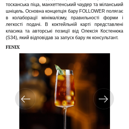
тосканська піца, манхеттенський чаудер та міланський
шніцель. Основна концепція бару FOLLOWER полягає
в колаборації мінімалізму, правильності форми і
легкості подачі. В коктейльній карті представлені
класика та авторські позиції від Олексія Костенюка
(S34), який відповідав за запуск бару як консультант.
FENIX