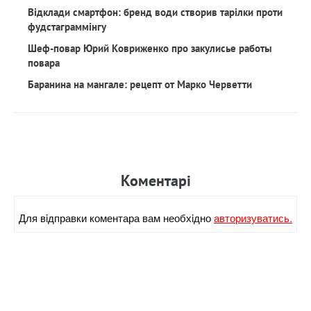
Відклади смартфон: бренд води створив тарілки проти
фудстаграммінгу
Шеф-повар Юрий Ковриженко про закулисье работы
повара
Баранина на мангале: рецепт от Марко Черветти
Коментарi
Для вiдправки коментара вам необхiдно
авторизуватись.