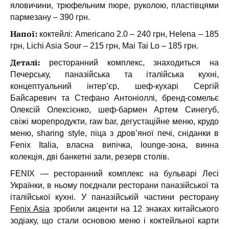
яловичини, трюфельним пюре, руколою, пластівцями
пармезану – 390 грн.
Напої:
коктейлі: Americano 2.0 – 240 грн, Helena – 185
грн, Lichi Asia Sour – 215 грн, Mai Tai Lo – 185 грн.
Деталі:
ресторанний комплекс, знаходиться на
Печерську, паназійська та італійська кухні,
концептуальний інтер’єр, шеф-кухарі Сергій
Байсаревич та Стефано Антоніоллі, бренд-сомельє
Олексій Олексієнко, шеф-бармен Артем Синегуб,
свіжі морепродукти, raw bar, дегустаційне меню, крудо
меню, sharing style, піца з дров’яної печі, сніданки в
Fenix Italia, власна випічка, lounge-зона, винна
колекція, дві банкетні зали, резерв столів.
FENIX — ресторанний комплекс на бульварі Лесі
Українки, в ньому поєднали ресторани паназійської та
італійської кухні. У паназійській частини ресторану
Fenix Asia
зробили акценти на 12 знаках китайського
зодіаку, що стали основою меню і коктейльної карти