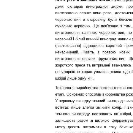
деякі складові виноградної шкірки, п
виготовлено перше вино розе, достемен
червоних вин в старовину були ближче
сучасних червоних. Це пов’язано з тим,
виготовлення танінних червоних вин, не
червоний і білий винний виноград чавили 
(настоювання) відводився короткий про
ненасичений. Навіть з появою нових 
виготовленню світлих фруктових вин. Ще
жорсткого преса та витримані вважались 
популярністю користувались «вина одніє
шкірці лише одну ніч.
Технологія виробництва рожевого вина схо
етапі. Основних способів виробництва рож
У першому випадку темний виноград вича
встигає лише злегка змінити колір, і ви
темного винограду настоюють на шкірці
залишають разом зі шкіркою ферментува
мезгу досить потримати в соку близьк