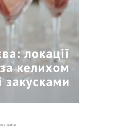
ва: локації
 за келихом
і закусками
закусками