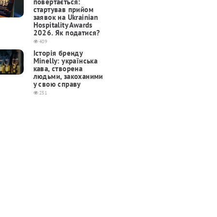
повертається:
cтартував прийом
заявок на Ukrainian
Hospitality Awards
2026. Як податися?
409
Історія бренду
Minelly: українська
кава, створена
людьми, закоханими
у свою справу
251