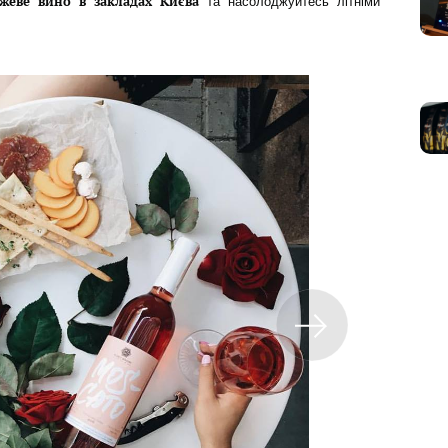
жеве вино в закладах Києва
та насолоджуйтесь літніми