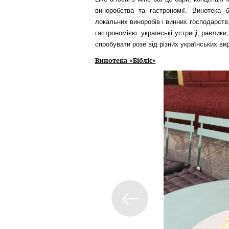
виноробства та гастрономії. Винотека б
локальних виноробів і винних господарств
гастрономією: українські устриці, равлики,
спробувати розе від різних українських вир
Винотека «Бібліс»