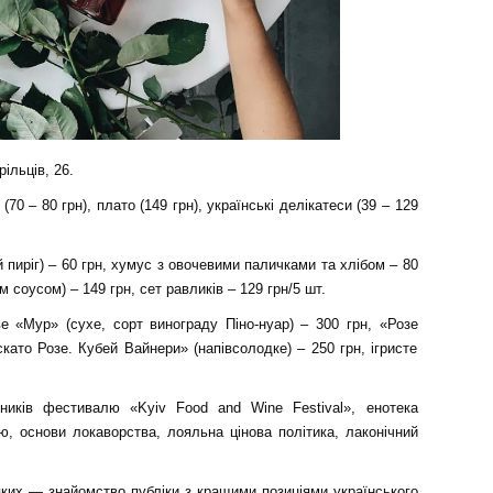
ільців, 26.
(70 – 80 грн), плато (149 грн), українські делікатеси (39 – 129
 пиріг) – 60 грн, хумус з овочевими паличками та хлібом – 80
 соусом) – 149 грн, сет равликів – 129 грн/5 шт.
е «Мур» (сухе, сорт винограду Піно-нуар) – 300 грн, «Розе
скато Розе. Кубей Вайнери» (напівсолодке) – 250 грн, ігристе
ників фестивалю «Kyiv Food and Wine Festival», енотека
ю, основи локаворства, лояльна цінова політика, лаконічний
я яких — знайомство публіки з кращими позиціями українського