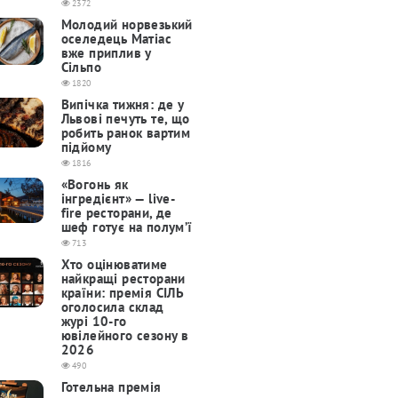
2372
Молодий норвезький
оселедець Матіас
вже приплив у
Сільпо
1820
Випічка тижня: де у
Львові печуть те, що
робить ранок вартим
підйому
1816
«Вогонь як
інгредієнт» — live-
fire ресторани, де
шеф готує на полум’ї
713
Хто оцінюватиме
найкращі ресторани
країни: премія СІЛЬ
оголосила склад
журі 10-го
ювілейного сезону в
2026
490
Готельна премія