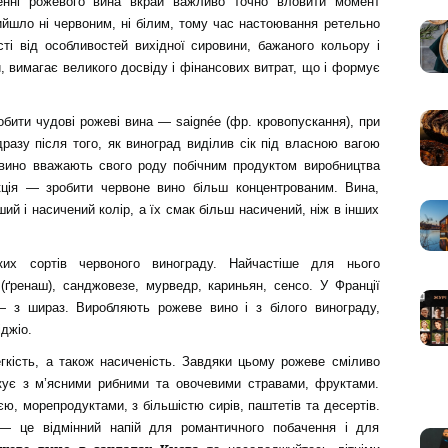
ренні рожевого вина вкрай важливо точно вловити момент
ийшло ні червоним, ні білим, тому час настоювання ретельно
ті від особливостей вихідної сировини, бажаного кольору і
 вимагає великого досвіду і фінансових витрат, що і формує
бити чудові рожеві вина — saignée (фр. кровопускання), при
разу після того, як виноград виділив сік під власною вагою
е вино вважають свого роду побічним продуктом виробництва
кція — зробити червоне вино більш концентрованим. Вина,
ий і насичений колір, а їх смак більш насичений, ніж в інших
их сортів червоного винограду. Найчастіше для нього
(ґренаш), санджовезе, мурведр, кариньян, сенсо. У Франції
— з шираз. Виробляють рожеве вино і з білого винограду,
іджіо.
гкість, а також насиченість. Завдяки цьому рожеве сміливо
кує з м’ясними рибними та овочевими стравами, фруктами.
, морепродуктами, з більшістю сирів, паштетів та десертів.
— це відмінний напій для романтичного побачення і для