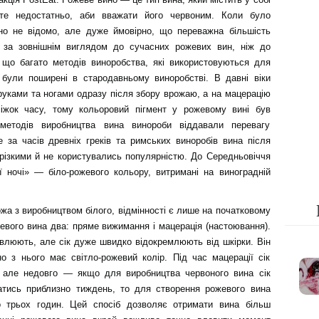
роте недостатньо, аби вважати його червоним. Коли було
но не відомо, але дуже ймовірно, що переважна більшість
 за зовнішнім виглядом до сучасних рожевих вин, ніж до
 що багато методів виноробства, які використовуються для
 були поширені в стародавньому виноробстві. В давні віки
руками та ногами одразу після збору врожаю, а на мацерацію
міжок часу, тому кольоровий пігмент у рожевому вині був
методів виробництва вина винороби віддавали перевагу
 за часів древніх греків та римських виноробів вина після
різкими й не користувались популярністю. До Середньовіччя
ї ночі» — біло-рожевого кольору, витримані на виноградній
жа з виробництвом білого, відмінності є лише на початковому
евого вина два: пряме вижимання і мацерація (настоювання).
влюють, але сік дуже швидко відокремлюють від шкірки. Він
но з нього має світло-рожевий колір. Під час мацерації сік
, але недовго — якщо для виробництва червоного вина сік
тись приблизно тиждень, то для створення рожевого вина
о трьох годин. Цей спосіб дозволяє отримати вина більш