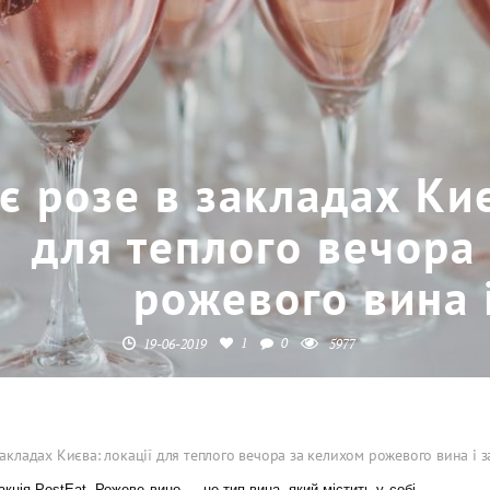
є розе в закладах Киє
для теплого вечора
рожевого вина 
1
0
19-06-2019
5977
закладах Києва: локації для теплого вечора за келихом рожевого вина і 
кція PostEat. Рожеве вино — це тип вина, який містить у собі