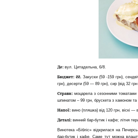
Де:
вул. Цитадельна, 6/8.
Бюджет: ₴₴.
Закуски (59 -159 грн), сендві
грн), десерти (59 — 89 грн), сир (від 32 грн 
Страви:
моцарела з сезонними томатами – 
шпинатом – 99 грн, брускета з хамоном та 
Напої:
вино (пляшка) від 120 грн, віскі — 
Деталі:
винний бар-бутик і кафе; літня тера
Винотека «Бібліс» відкрилася на Печерс
бар-бутик і кафе. Саме тут можна влашт