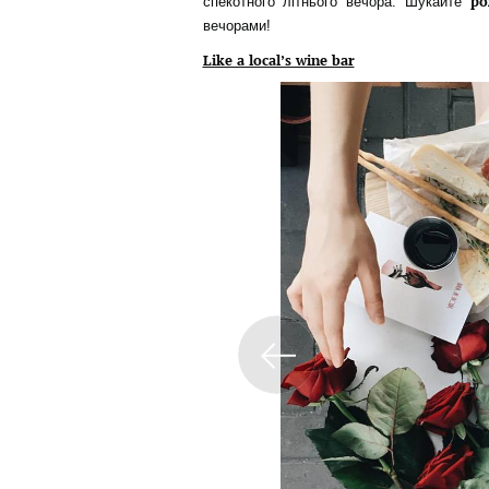
ро
спекотного літнього вечора. Шукайте
вечорами!
Like a local’s wine bar