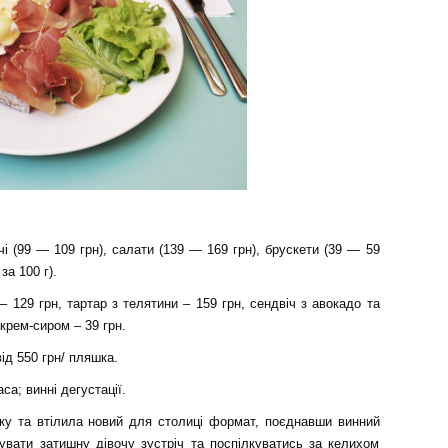
чі (99 — 109 грн), салати (139 — 169 грн), брускети (39 — 59
за 100 г).
129 грн, тартар з телятини – 159 грн, сендвіч з авокадо та
крем-сиром – 39 грн.
від 550 грн/ пляшка.
са; винні дегустації.
ьку та втілила новий для столиці формат, поєднавши винний
увати затишну дівочу зустріч та поспілкуватись за келихом