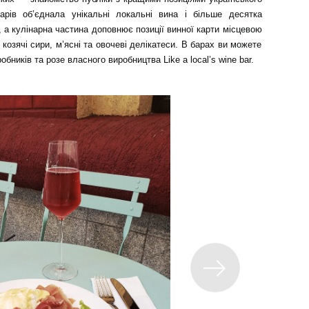
арів об’єднала унікальні локальні вина і більше десятка
, а кулінарна частина доповнює позиції винної карти місцевою
 козячі сири, м’ясні та овочеві делікатеси. В барах ви можете
обників та розе власного виробництва Like a local’s wine bar.