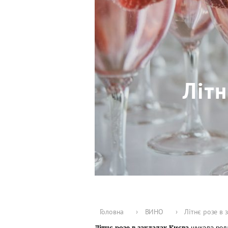
Літн
Головна
›
ВИНО
›
Літнє розе в 
Літнє розе в закладах Києва
шукала реда