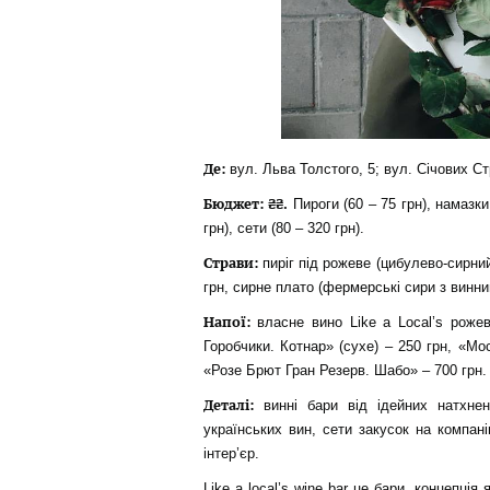
Де:
вул. Льва Толстого, 5; вул. Січових Стр
Бюджет: ₴₴.
Пироги (60 – 75 грн), намазки 
грн), сети (80 – 320 грн).
Страви:
пиріг під рожеве (цибулево-сирний
грн, сирне плато (фермерські сири з винним
Напої:
власне вино Like a Local’s рожев
Горобчики. Котнар» (сухе) – 250 грн, «Мо
«Розе Брют Гран Резерв. Шабо» – 700 грн.
Деталі:
винні бари від ідейних натхнен
українських вин, сети закусок на компані
інтер’єр.
Like a local’s wine bar це бари, концепці