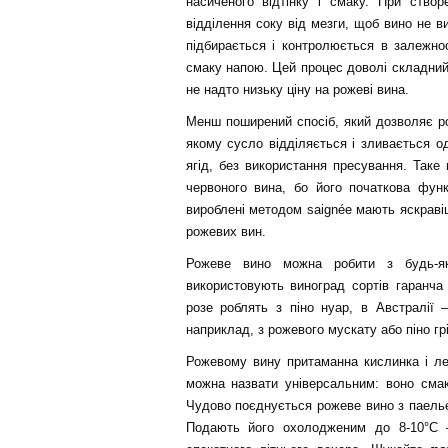
насиченого відтінку і смаку. При ство
відділення соку від мезги, щоб вино не в
підбирається і контролюється в залежнос
смаку напою. Цей процес доволі складний,
не надто низьку ціну на рожеві вина.
Менш поширений спосіб, який дозволяє ро
якому сусло відділяється і зливається од
ягід, без використання пресування. Так
червоного вина, бо його початкова фун
вироблені методом saignée мають яскравіш
рожевих вин.
Рожеве вино можна робити з будь-як
використовують виноград сортів гаранча 
розе роблять з піно нуар, в Австралії 
наприклад, з рожевого мускату або піно гр
Рожевому вину притаманна кислинка і ле
можна назвати універсальним: воно сма
Чудово поєднується рожеве вино з паельєю
Подають його охолодженим до 8-10°С 