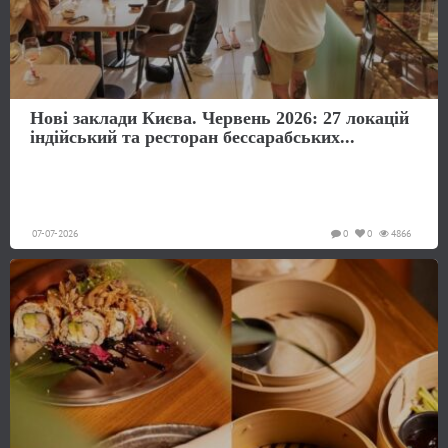
Нові заклади Києва. Червень 2026: 27 локацій
індійський та ресторан бессарабських...
07-07-2026
0
0
4866