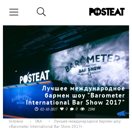
Лучшее международное
бармен шоу "Barometer
International Bar Show 2017"
0
0
02-10-2017
2598
Головна
›
ЇЖА
›
Лучшее международное бармен шоу
«Barometer International Bar Show 2017»