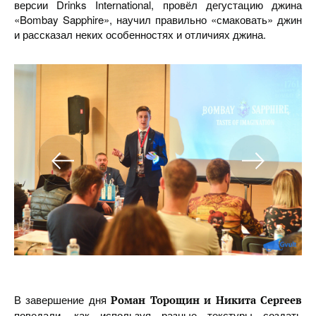
версии Drinks International, провёл дегустацию джина
«Bombay Sapphire», научил правильно «смаковать» джин
и рассказал неких особенностях и отличиях джина.
В завершение дня
Роман Торощин и Никита Сергеев
поведали, как используя разные текстуры создать