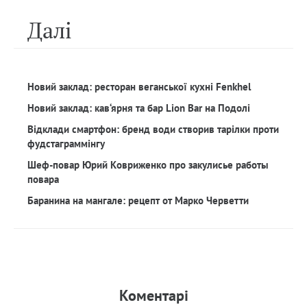
Далi
Новий заклад: ресторан веганської кухні Fenkhel
Новий заклад: кав‘ярня та бар Lion Bar на Подолі
Відклади смартфон: бренд води створив тарілки проти
фудстаграммінгу
Шеф-повар Юрий Ковриженко про закулисье работы
повара
Баранина на мангале: рецепт от Марко Черветти
Коментарi