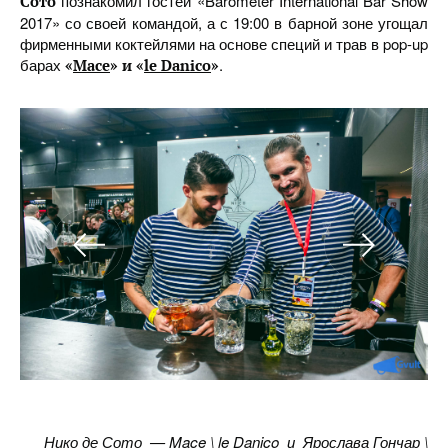
познакомил гостей «Barometer International Bar Show
Сото
2017» со своей командой, а с 19:00 в барной зоне угощал
фирменными коктейлями на основе специй и трав в pop-up
барах
.
«
Mace
» и «
le Danico
»
Нико де Сото — Mace \ le Danico и Ярослава Гончар \