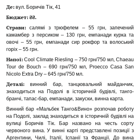
Де:
вул. Боричів Тік, 41
Бюджет: ₴₴.
Страви:
салямі з трюфелем – 55 грн, запечений
камамбер з персиком – 130 грн, емпанади курка та
овочі – 55 грн, емпанади сир рокфор та волоський
горіх – 55 грн.
Напої:
Cool Climate Riesling – 750 грн/750 мл, Chaeau
Tour de Bouch – 690 грн/750 мл, Proecco Casa San
Nicolo Extra Dry – 645 грн/750 мл.
Деталі:
винний бар, танцювальний майданчик,
знаходиться на Подолі в історичній будівлі, танго-
бранчі, тапас-бар, емпанади, закуски, винна карта.
Винний бар «Мальбек Танго&Вино» розпочав роботу
на Подолі, заклад знаходиться в історичній будівлі на
вулиці Боричів Тік. Бар названо на честь сорту
червоного вина. У винні карті представлені позиції з
Аргентини, Чилі, Італії, Іспанії та Франції. До вина