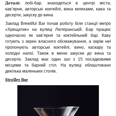
Деталі:
лобі-бар, знаходиться в центрі міста,
кав’ярня, авторські коктейлі, вина келихами, кава та
десерти, закуску до вина.
Заклад Brewtiful Bar почав роботу біля станції метро
«Хрещатик» на вулиці Лютеранській. Бар працює
одночасно як кав’ярня та коктейльний бар. Каву
готують з зерен власного обсмажування, а окрім неї
пропонують авторські коктейлі, вино, каскару та
холодні напої. Також в меню закуски до вина та
десерти. Заклад має один зал з 15 посадковими
місцями та барний стіл. На вулиці облаштовано
декілька маленьких столів.
Stroller Bar