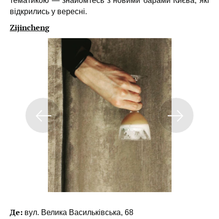
тематикою — знайомтесь з новими барами Києва, які
відкрились у вересні.
Zijincheng
Де:
вул. Велика Васильківська, 68