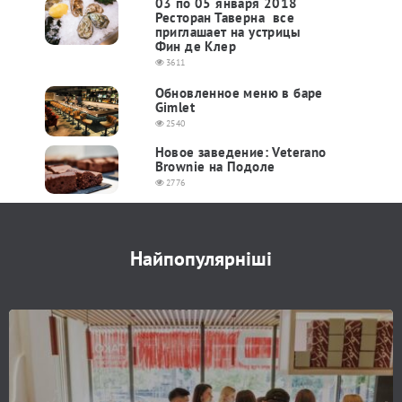
03 по 05 января 2018
Ресторан Таверна все
приглашает на устрицы
Фин де Клер
3611
Обновленное меню в баре
Gimlet
2540
Новое заведение: Veterano
Brownie на Подоле
2776
Найпопулярніші