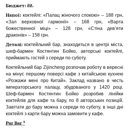
Бюджет: ₴₴.
Напої:
коктейлі: «Палац жіночого спокою» – 188 грн,
«Зал верховної гармонії» – 168 грн, «Варта
божественної міці» – 128 грн, «Стіна дев’яти
драконів» – 158 грн.
Деталі:
коктейльний бар, знаходиться в центрі міста,
шеф-бармен Костянтин Бойко, авторські коктейлі,
приймають гостей з середи по суботу.
Коктейльний бар Zijincheng розпочав роботу в вересні
на мінус першому поверсі кафе з китайською кухнею
«Розкажи мені про Китай». Заклад названо в честь
імператорського палацу, збудованого у 1420 році.
Шеф-бармен Костянтин Бойко розробив лінійки
коктейлів для кафе та бару, по 8 авторських позицій.
Завітати до бару можна з середи по суботу, в інші дні
коктейлі з карти бару можна замовити у кафе.
Par Bar ³