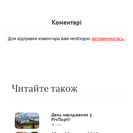
Коментарi
Для вiдправки коментара вам необхiдно
авторизуватись.
Читайте також
День народження у
РічПорті!
2250