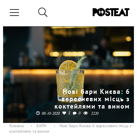
Нові бари Києва: 6
вересневих місць з
коктейлями та вином
3
0
08-10-2020
2220
Головна
›
БАРИ
›
Нові бари Києва: 6 вересневих місць з
коктейлями та вином