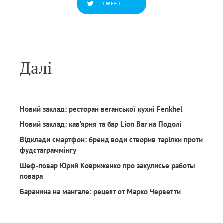
TWEET
Далi
Новий заклад: ресторан веганської кухні Fenkhel
Новий заклад: кав‘ярня та бар Lion Bar на Подолі
Відклади смартфон: бренд води створив тарілки проти
фудстаграммінгу
Шеф-повар Юрий Ковриженко про закулисье работы
повара
Баранина на мангале: рецепт от Марко Черветти