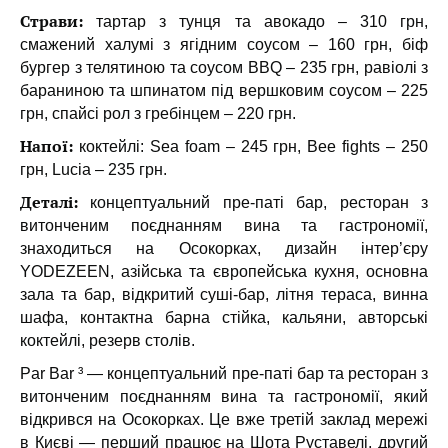
Страви:
тартар з тунця та авокадо – 310 грн,
смажений халумі з ягідним соусом – 160 грн, біф
бургер з телятиною та соусом BBQ – 235 грн, равіолі з
бараниною та шпинатом під вершковим соусом – 225
грн, спайсі рол з гребінцем – 220 грн.
Напої:
коктейлі: Sea foam – 245 грн, Bee fights – 250
грн, Lucia – 235 грн.
Деталі:
концептуальний пре-паті бар, ресторан з
витонченим поєднанням вина та гастрономії,
знаходиться на Осокорках, дизайн інтер’єру
YODEZEEN, азійська та європейська кухня, основна
зала та бар, відкритий суші-бар, літня тераса, винна
шафа, контактна барна стійка, кальяни, авторські
коктейлі, резерв столів.
Par Bar ³ — концептуальний пре-паті бар та ресторан з
витонченим поєднанням вина та гастрономії, який
відкрився на Осокорках. Це вже третій заклад мережі
в Києві — перший працює на Шота Руставелі, другий