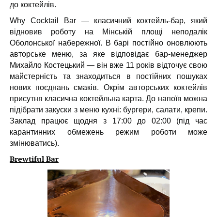
до коктейлів.
Why Cocktail Bar — класичний коктейль-бар, який
відновив роботу на Мінській площі неподалік
Оболонської набережної. В барі постійно оновлюють
авторське меню, за яке відповідає бар-менеджер
Михайло Костецький — він вже 11 років відточує свою
майстерність та знаходиться в постійних пошуках
нових поєднань смаків. Окрім авторських коктейлів
присутня класична коктейльна карта. До напоїв можна
підібрати закуски з меню кухні: бургери, салати, крепи.
Заклад працює щодня з 17:00 до 02:00 (під час
карантинних обмежень режим роботи може
змінюватись).
Brewtiful Bar