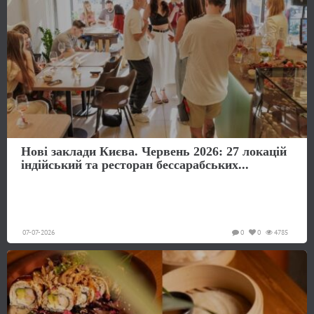
Нові заклади Києва. Червень 2026: 27 локацій
індійський та ресторан бессарабських...
07-07-2026
0
0
4785