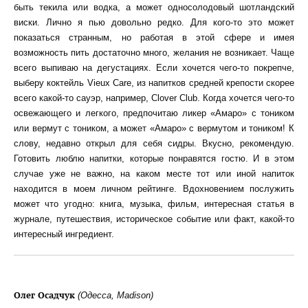
быть текила или водка, а может односолодовый шотландский
виски. Лично я пью довольно редко. Для кого-то это может
показаться странным, но работая в этой сфере и имея
возможность пить достаточно много, желания не возникает. Чаще
всего выпиваю на дегустациях. Если хочется чего-то покрепче,
выберу коктейль Vieux Care, из напитков средней крепости скорее
всего какой-то сауэр, например, Clover Club. Когда хочется чего-то
освежающего и легкого, предпочитаю ликер «Амаро» с тоником
или вермут с тоником, а может «Амаро» с вермутом и тоником! К
слову, недавно открыл для себя сидры. Вкусно, рекомендую.
Готовить люблю напитки, которые понравятся гостю. И в этом
случае уже не важно, на каком месте тот или иной напиток
находится в моем личном рейтинге. Вдохновением послужить
может что угодно: книга, музыка, фильм, интересная статья в
журнале, путешествия, историческое событие или факт, какой-то
интересный ингредиент.
Олег Осадчук
(Одесса, Madison)