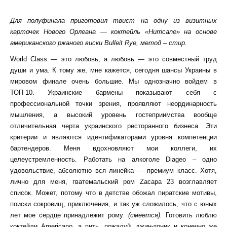
Для полуфинала приготовил твист на одну из визитных
карточек Нового Орлеана — коктейль «Hurricane» на основе
американского ржаного виски Bulleit Rye, метод – стир.
World Class — это любовь, а любовь — это совместный труд
души и ума. К тому же, мне кажется, сегодня шансы Украины в
мировом финале очень большие. Мы однозначно войдем в
ТОП-10. Украинские бармены показывают себя с
профессиональной точки зрения, проявляют неординарность
мышления, а высокий уровень гостеприимства вообще
отличительная черта украинского ресторанного бизнеса. Эти
критерии и являются идентификаторами уровня компетенции
бартендеров. Меня вдохновляют мои коллеги, их
целеустремленность. Работать на алкоголе Diageo – одно
удовольствие, абсолютно вся линейка — премиум класс. Хотя,
лично для меня, гватемальский ром Zacapa 23 возглавляет
список. Может, потому что в детстве обожал пиратские мотивы,
поиски сокровищ, приключения, и так уж сложилось, что с юных
лет мое сердце принадлежит рому
. (смеется).
Готовить люблю
коктейли Americano, а пить, пожалуй, джин-тоник и конечно же