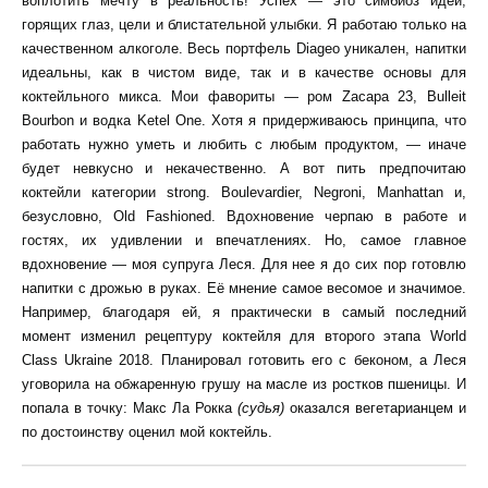
воплотить мечту в реальность! Успех — это симбиоз идей,
горящих глаз, цели и блистательной улыбки. Я работаю только на
качественном алкоголе. Весь портфель Diageo уникален, напитки
идеальны, как в чистом виде, так и в качестве основы для
коктейльного микса. Мои фавориты — ром Zacapa 23, Bulleit
Bourbon и водка Ketel One. Хотя я придерживаюсь принципа, что
работать нужно уметь и любить с любым продуктом, — иначе
будет невкусно и некачественно. А вот пить предпочитаю
коктейли категории strong. Boulevardier, Negroni, Manhattan и,
безусловно, Old Fashioned. Вдохновение черпаю в работе и
гостях, их удивлении и впечатлениях. Но, самое главное
вдохновение — моя супруга Леся. Для нее я до сих пор готовлю
напитки с дрожью в руках. Её мнение самое весомое и значимое.
Например, благодаря ей, я практически в самый последний
момент изменил рецептуру коктейля для второго этапа World
Сlass Ukraine 2018. Планировал готовить его с беконом, а Леся
уговорила на обжаренную грушу на масле из ростков пшеницы. И
попала в точку: Макс Ла Рокка
(судья)
оказался вегетарианцем и
по достоинству оценил мой коктейль.