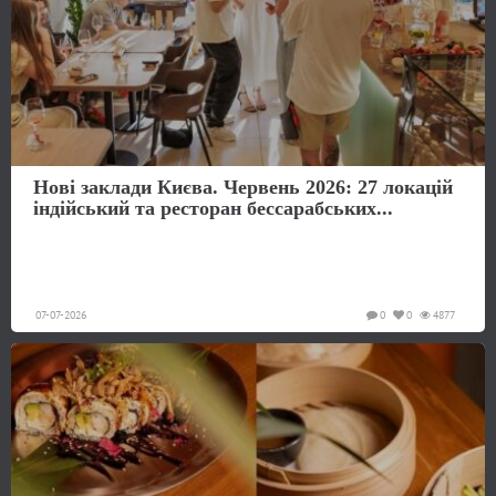
Нові заклади Києва. Червень 2026: 27 локацій
індійський та ресторан бессарабських...
07-07-2026
0
0
4877