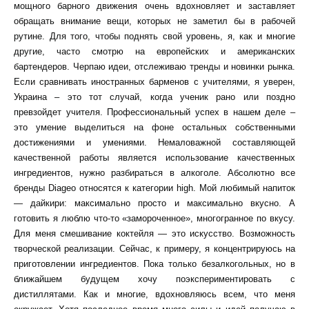
мощного барного движения очень вдохновляет и заставляет
обращать внимание вещи, которых не заметил бы в рабочей
рутине. Для того, чтобы поднять свой уровень, я, как и многие
другие, часто смотрю на европейских и американских
бартендеров. Черпаю идеи, отслеживаю тренды и новинки рынка.
Если сравнивать иностранных барменов с учителями, я уверен,
Украина – это тот случай, когда ученик рано или поздно
превзойдет учителя. Профессиональный успех в нашем деле –
это умение выделиться на фоне остальных собственными
достижениями и умениями. Немаловажной составляющей
качественной работы является использование качественных
ингредиентов, нужно разбираться в алкоголе. Абсолютно все
бренды Diageo относятся к категории high. Мой любимый напиток
— дайкири: максимально просто и максимально вкусно. А
готовить я люблю что-то «замороченное», многогранное по вкусу.
Для меня смешивание коктейля — это искусство. Возможность
творческой реализации. Сейчас, к примеру, я концентрируюсь на
приготовлении ингредиентов. Пока только безалкогольных, но в
ближайшем будущем хочу поэкспериментировать с
дистиллятами. Как и многие, вдохновляюсь всем, что меня