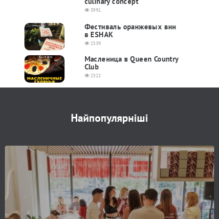
culinary concept
3991
Фестиваль оранжевых вин
в ESHAK
2339
Масленица в Queen Country
Club
2322
Найпопулярніші