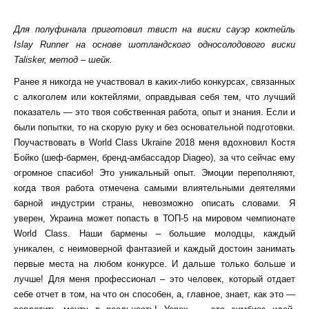
Для полуфинала приготовил твист на виски сауэр коктейль
Islay Runner на основе шотландского односолодового виски
Talisker, метод – шейк.
Ранее я никогда не участвовал в каких-либо конкурсах, связанных
с алкоголем или коктейлями, оправдывая себя тем, что лучший
показатель — это твоя собственная работа, опыт и знания. Если и
были попытки, то на скорую руку и без основательной подготовки.
Поучаствовать в World Class Ukraine 2018 меня вдохновил Костя
Бойко (шеф-бармен, бренд-амбассадор Diageo), за что сейчас ему
огромное спасибо! Это уникальный опыт. Эмоции переполняют,
когда твоя работа отмечена самыми влиятельными деятелями
барной индустрии страны, невозможно описать словами. Я
уверен, Украина может попасть в ТОП-5 на мировом чемпионате
World Class. Наши бармены – большие молодцы, каждый
уникален, с неимоверной фантазией и каждый достоин занимать
первые места на любом конкурсе. И дальше только больше и
лучше! Для меня профессионал – это человек, который отдает
себе отчет в том, на что он способен, а, главное, знает, как это —