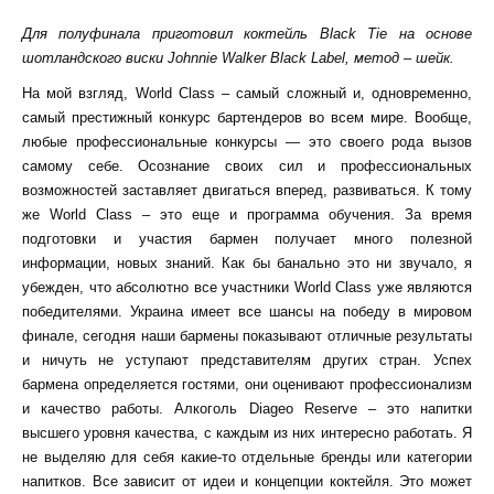
Для полуфинала приготовил коктейль Black Tie на основе
шотландского виски Johnnie Walker Black Label, метод – шейк.
На мой взгляд, World Class – самый сложный и, одновременно,
самый престижный конкурс бартендеров во всем мире. Вообще,
любые профессиональные конкурсы — это своего рода вызов
самому себе. Осознание своих сил и профессиональных
возможностей заставляет двигаться вперед, развиваться. К тому
же World Class – это еще и программа обучения. За время
подготовки и участия бармен получает много полезной
информации, новых знаний. Как бы банально это ни звучало, я
убежден, что абсолютно все участники World Class уже являются
победителями. Украина имеет все шансы на победу в мировом
финале, сегодня наши бармены показывают отличные результаты
и ничуть не уступают представителям других стран. Успех
бармена определяется гостями, они оценивают профессионализм
и качество работы. Алкоголь Diageo Reserve – это напитки
высшего уровня качества, с каждым из них интересно работать. Я
не выделяю для себя какие-то отдельные бренды или категории
напитков. Все зависит от идеи и концепции коктейля. Это может