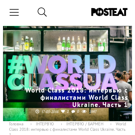
World Class 2018: интервью с
финалистами World Class
Ukraine. Часть 1
2
0
17-05-2018
5997
Головна
›
ІНТЕРВ'Ю
›
ІНТЕРВ’Ю / БАРМЕН
›
World
Class 2018: интервью с финалистами World Class Ukraine. Часть
1