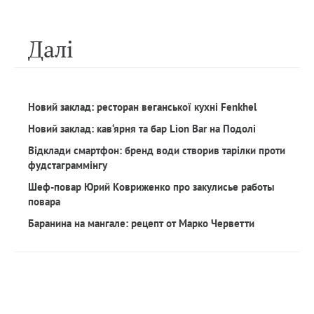
Далi
Новий заклад: ресторан веганської кухні Fenkhel
Новий заклад: кав‘ярня та бар Lion Bar на Подолі
Відклади смартфон: бренд води створив тарілки проти
фудстаграммінгу
Шеф-повар Юрий Ковриженко про закулисье работы
повара
Баранина на мангале: рецепт от Марко Черветти