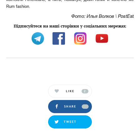
Rum fashion.
Фото: Илья Волков \ PostE
at
Підписуйтеся на наші сторінки у соціальних мережах
:
LIKE
2
SHARE
TWEET