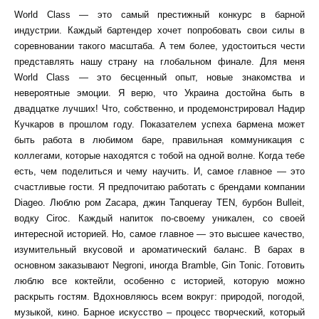
World Class — это самый престижный конкурс в барной
индустрии. Каждый бартендер хочет попробовать свои силы в
соревновании такого масштаба. А тем более, удостоиться чести
представлять нашу страну на глобальном финале. Для меня
World Class — это бесценный опыт, новые знакомства и
невероятные эмоции. Я верю, что Украина достойна быть в
двадцатке лучших! Что, собственно, и продемонстрировал Надир
Кучкаров в прошлом году. Показателем успеха бармена может
быть работа в любимом баре, правильная коммуникация с
коллегами, которые находятся с тобой на одной волне. Когда тебе
есть, чем поделиться и чему научить. И, самое главное — это
счастливые гости. Я предпочитаю работать с брендами компании
Diageo. Люблю ром Zacapa, джин Tanqueray TEN, бурбон Bulleit,
водку Ciroc. Каждый напиток по-своему уникален, со своей
интересной историей. Но, самое главное — это высшее качество,
изумительный вкусовой и ароматический баланс. В барах в
основном заказывают Negroni, иногда Bramble, Gin Tonic. Готовить
люблю все коктейли, особенно с историей, которую можно
раскрыть гостям. Вдохновляюсь всем вокруг: природой, погодой,
музыкой, кино. Барное искусство – процесс творческий, который