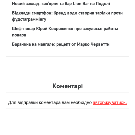
Новий заклад: кав‘ярня та бар Lion Bar на Подолі
Відклади смартфон: бренд води створив тарілки проти
фудстаграммінгу
Шеф-повар Юрий Ковриженко про закулисье работы
повара
Баранина на мангале: рецепт от Марко Черветти
Коментарi
Для вiдправки коментара вам необхiдно
авторизуватись.