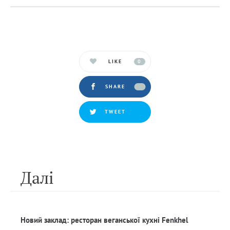
LIKE
0
SHARE
TWEET
Далi
Новий заклад: ресторан веганської кухні Fenkhel