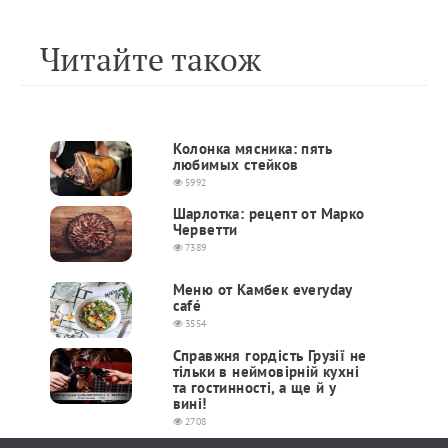
Читайте також
Колонка мясника: пять
любимых стейков
5992
Шарлотка: рецепт от Марко
Черветти
7389
Меню от Камбек everyday
café
3554
Справжня гордість Грузії не
тільки в неймовірній кухні
та гостинності, а ще й у
вині!
2708