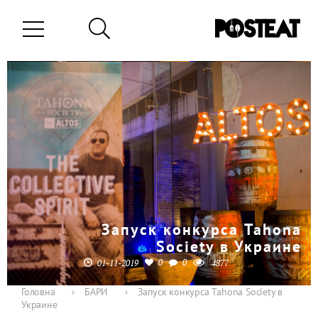
Запуск конкурса Tahona
Society в Украине
0
0
01-11-2019
4877
Головна
›
БАРИ
›
Запуск конкурса Tahona Society в
Украине