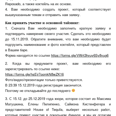
Reposado, а также коктейль на их основе.
4. Вам необходимо создать проект, который соответствует
вышеуказанным темам и отправить нам заявку.
Как принять участие и основной тайминг:
1. Сначала Вам необходимо заполнить краткую заявку и
подтвердить намерение своего участия. Сделать это необходимо
до 15.11.2019. Обратите внимание, что вам необходимо будет
подгрузить наименование и фото коктейля, который представлен
в Вашем баре.
Форма находится по ссылке
https://forms.gle/VWrt3hvuy6Sy8yug6
2. Когда вы придумаете проект, вам необходимо его
зарегистрировать по ссылке ниже:
https://forms.gle/hsEjr7oomkN8wZK16
Фото/видео/презентации только приветствуются.
В 23:39 15.12.2019 года регистрация закончится.
Поэтому не откладывайте до последнего
3. С 15.12. до 25.12.2019 года жюри, которое состоит из Максима
Матушкина, Елены Пилипенко, Саймона Кистенфегера и
представителей House of Tequila, выберет несколько работ,
которые примут участие в локальном финале, и мы их огласим