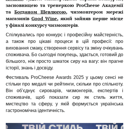
засновницею та тренеркою ProCheese Академії
та
Богданом Шевлюгою
, чизмонгером мережі
магазинів
Good Wine
, який зайняв перше місце
у фіналі конкурсу чизмонгерів
.
Спілкувались про конкурс і професійну майстерність,
а також про цікаві процеси в цій професії: про
виховання смаку, створення сервісу та зміну очікувань
споживача. Бо сьогодні покупець, здається, готовий до
більшого, ніж просто шматок сиру на вагу: він прагне
історії, знань і досвіду.
Фестиваль ProCheese Awards 2025 у цьому сенсі не
стільки про медалі чи рейтинги, скільки про спільноту.
Він об’єднує сироварів, чизмонгерів, експертів і
споживачів, щоб показати сир як стиль життя,
мистецтво та сферу, у якій формується українська
гастрономічна ідентичність.