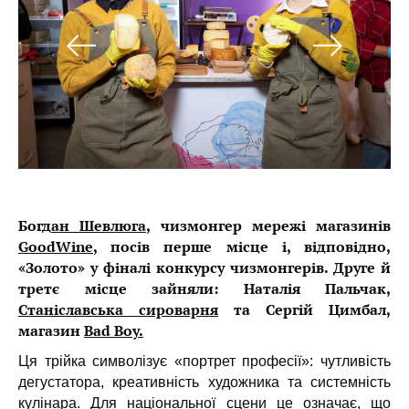
Богд
ан Шевлюга
, чизмонгер мережі магазинів
GoodWine
, посів перше місце і, відповідно,
«Золото» у фіналі конкурсу чизмонгерів. Друге й
третє місце зайняли: Наталія Пальчак,
Станіславська сироварня
та Сергій Цимбал,
магазин
Bad Boy.
Ця трійка символізує «портрет професії»: чутливість
дегустатора, креативність художника та системність
кулінара. Для національної сцени це означає, що