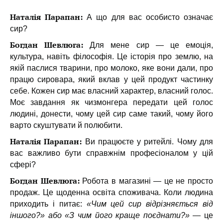
Наталія Парапан:
А що для вас особисто означає
сир?
Богдан Шевлюга:
Для мене сир — це емоція,
культура, навіть філософія. Це історія про землю, на
якій паслися тварини, про молоко, яке вони дали, про
працю сировара, який вклав у цей продукт частинку
себе. Кожен сир має власний характер, власний голос.
Моє завдання як чизмонгера передати цей голос
людині, донести, чому цей сир саме такий, чому його
варто скуштувати й полюбити.
Наталія Парапан:
Ви працюєте у ритейлі. Чому для
вас важливо бути справжнім професіоналом у цій
сфері?
Богдан Шевлюга:
Робота в магазині — це не просто
продаж. Це щоденна освіта споживача. Коли людина
приходить і питає:
«Чим цей сир відрізняється від
іншого?» або «З чим його краще поєднати?»
— це