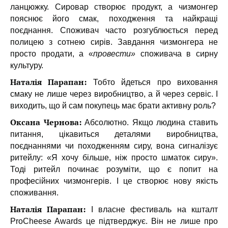
ланцюжку. Сировар створює продукт, а чизмонгер
пояснює його смак, походження та найкращі
поєднання. Споживач часто розгублюється перед
полицею з сотнею сирів. Завдання чизмонгера не
просто продати, а «
провести»
споживача в сирну
культуру.
Наталія Парапан:
Тобто йдеться про виховання
смаку не лише через виробництво, а й через сервіс. І
виходить, що й сам покупець має брати активну роль?
Оксана Чернова:
Абсолютно. Якщо людина ставить
питання, цікавиться деталями виробництва,
поєднаннями чи походженням сиру, вона сигналізує
ритейлу: «Я хочу більше, ніж просто шматок сиру».
Тоді ритейл починає розуміти, що є попит на
професійних чизмонгерів. І це створює нову якість
споживання.
Наталія Парапан:
І власне фестиваль на кшталт
ProCheese Awards це підтверджує. Він не лише про