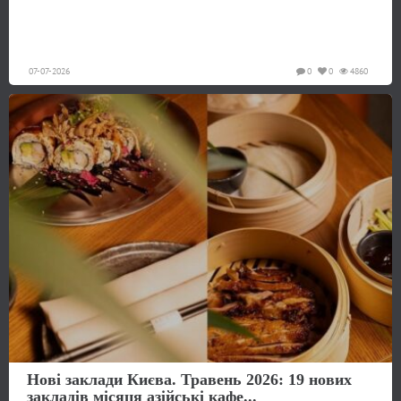
07-07-2026
0
0
4860
Нові заклади Києва. Травень 2026: 19 нових
закладів місяця азійські кафе...