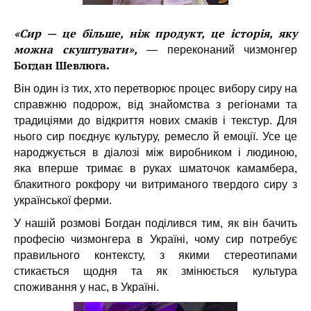
«Сир — це більше, ніж продукт, це історія, яку
можна скуштувати»,
—
переконаний чизмонгер
Богдан Шевлюга.
Він один із тих, хто перетворює процес вибору сиру на
справжню подорож, від знайомства з регіонами та
традиціями до відкриття нових смаків і текстур. Для
нього сир поєднує культуру, ремесло й емоції. Усе це
народжується в діалозі між виробником і людиною,
яка вперше тримає в руках шматочок камамбера,
блакитного рокфору чи витриманого твердого сиру з
української ферми.
У нашій розмові Богдан поділився тим, як він бачить
професію чизмонгера в Україні, чому сир потребує
правильного контексту, з якими стереотипами
стикається щодня та як змінюється культура
споживання у нас, в Україні.