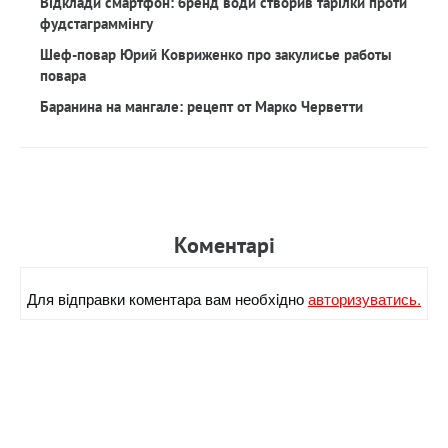
Відклади смартфон: бренд води створив тарілки проти
фудстаграммінгу
Шеф-повар Юрий Ковриженко про закулисье работы
повара
Баранина на мангале: рецепт от Марко Черветти
Коментарi
Для вiдправки коментара вам необхiдно
авторизуватись.