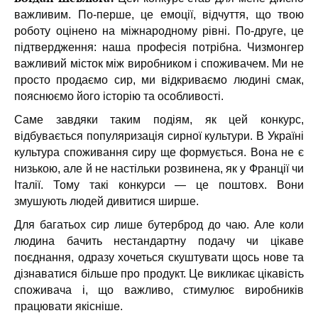
важливим. По-перше, це емоції, відчуття, що твою
роботу оцінено на міжнародному рівні. По-друге, це
підтвердження: наша професія потрібна. Чизмонгер
важливий місток між виробником і споживачем. Ми не
просто продаємо сир, ми відкриваємо людині смак,
пояснюємо його історію та особливості.
Саме завдяки таким подіям, як цей конкурс,
відбувається популяризація сирної культури. В Україні
культура споживання сиру ще формується. Вона не є
низькою, але й не настільки розвинена, як у Франції чи
Італії. Тому такі конкурси — це поштовх. Вони
змушують людей дивитися ширше.
Для багатьох сир лише бутерброд до чаю. Але коли
людина бачить нестандартну подачу чи цікаве
поєднання, одразу хочеться скуштувати щось нове та
дізнаватися більше про продукт. Це викликає цікавість
споживача і, що важливо, стимулює виробників
працювати якісніше.