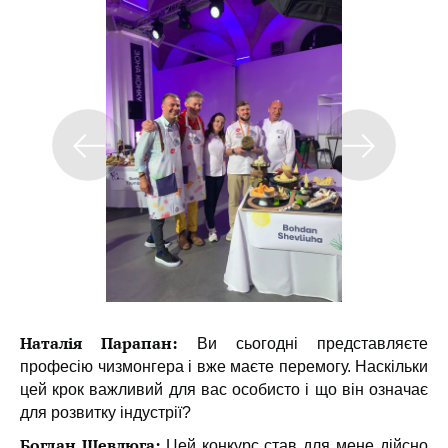
Наталія Парапан:
Ви сьогодні представляєте
професію чизмонгера і вже маєте перемогу. Наскільки
цей крок важливий для вас особисто і що він означає
для розвитку індустрії?
Богдан Шевлюга:
Цей конкурс став для мене дійсно