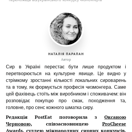
НАТАЛІЯ ПАРАПАН
Автор
Сир в Україні перестає бути лише продуктом і
перетворюється на культурне явище. Це видно у
стрімкому зростанні кількості локальних сироварень
та в тому, як формується професія чизмонгера. Саме
цей фахівець стоїть між виробником і споживачем: він
розповідає покупцю про смак, походження та,
головне, про сенс кожного шматка сиру.
Редакція PostEat поговорила з
Оксаною
Черновою,
співзасновницею
ProCheese
Awards
, суддею міжнародних сирних конкурсів,