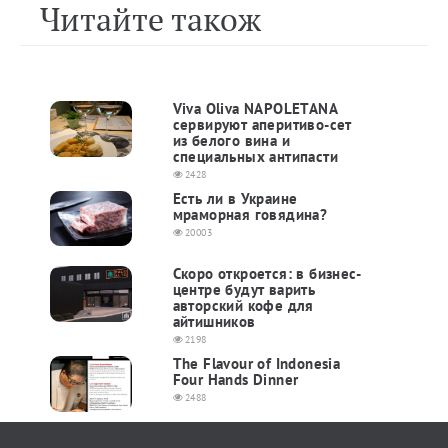
Читайте також
Viva Oliva NAPOLETANA
сервируют аперитиво-сет
из белого вина и
специальных антипасти
2428
Есть ли в Украине
мраморная говядина?
20003
Скоро откроется: в бизнес-
центре будут варить
авторский кофе для
айтишников
2198
The Flavour of Indonesia
Four Hands Dinner
2488