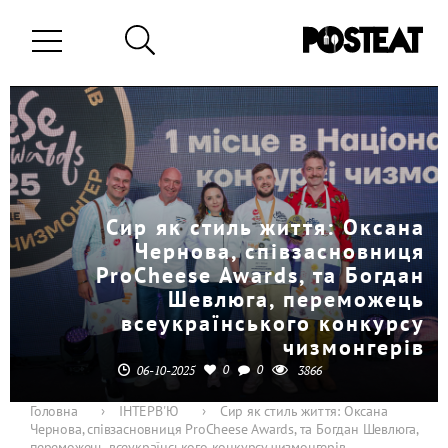
Сир як стиль життя: Оксана
Чернова, співзасновниця
ProCheese Awards, та Богдан
Шевлюга, переможець
всеукраїнського конкурсу
чизмонгерів
0
0
06-10-2025
3866
Головна
›
ІНТЕРВ'Ю
›
Сир як стиль життя: Оксана
Чернова, співзасновниця ProCheese Awards, та Богдан Шевлюга,
переможець всеукраїнського конкурсу чизмонгерів