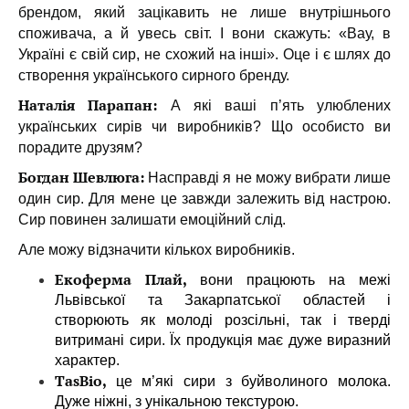
брендом, який зацікавить не лише внутрішнього
споживача, а й увесь світ. І вони скажуть: «Вау, в
Україні є свій сир, не схожий на інші». Оце і є шлях до
створення українського сирного бренду.
Наталія Парапан:
А які ваші п’ять улюблених
українських сирів чи виробників? Що особисто ви
порадите друзям?
Богдан Шевлюга:
Насправді я не можу вибрати лише
один сир. Для мене це завжди залежить від настрою.
Сир повинен залишати емоційний слід.
Але можу відзначити кількох виробників.
Екоферма Плай,
вони працюють на межі
Львівської та Закарпатської областей і
створюють як молоді розсільні, так і тверді
витримані сири. Їх продукція має дуже виразний
характер.
TasBio,
це м’які сири з буйволиного молока.
Дуже ніжні, з унікальною текстурою.