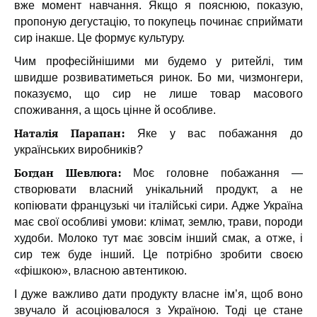
вже момент навчання. Якщо я пояснюю, показую,
пропоную дегустацію, то покупець починає сприймати
сир інакше. Це формує культуру.
Чим професійнішими ми будемо у ритейлі, тим
швидше розвиватиметься ринок. Бо ми, чизмонгери,
показуємо, що сир не лише товар масового
споживання, а щось цінне й особливе.
Наталія Парапан:
Яке у вас побажання до
українських виробників?
Богдан Шевлюга:
Моє головне побажання —
створювати власний унікальний продукт, а не
копіювати французькі чи італійські сири. Адже Україна
має свої особливі умови: клімат, землю, трави, породи
худоби. Молоко тут має зовсім інший смак, а отже, і
сир теж буде інший. Це потрібно зробити своєю
«фішкою», власною автентикою.
І дуже важливо дати продукту власне ім’я, щоб воно
звучало й асоціювалося з Україною. Тоді це стане