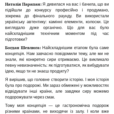
Наталія Парапан:
Я дивилася на вас і бачила, що ви
підійшли до конкурсу професійно і продумано,
зокрема до фінального раунду. Ви використали
українську автентику: камінні елементи, колоски. Це
виглядало дуже органічно. Що для вас було
найскладнішим технічним моментом під час
підготовки?
Богдан Шевлюга:
Найскладнішим етапом була саме
концепція. Нам завчасно повідомили тему, але ми не
знали, які конкретно сири отримаємо. Це викликало
певну невизначеність: як підготуватися, як вибудувати
ідею, якщо ти не знаєш продукту?
Я вирішив, що головне створити історію. І моя історія
була про подорожі. Ми зараз обмежені у можливостях
відвідувати інші країни, але завдяки сиру можемо
подорожувати через смак.
Тому моя концепція — це гастрономічна подорож
різними країнами, не виходячи із залу. І коли вже