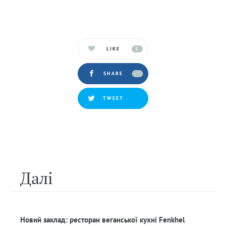
LIKE
5
SHARE
TWEET
Далi
Новий заклад: ресторан веганської кухні Fenkhel