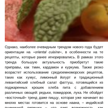
Однако, наиболее очевидным трендом нового года будет
ориентации на
«oriental cuisine»
, в особенности на те
рецепты, которые ранее игнорировались. В рамках этого
тренда большую актуальность приобретут такие
приправы, как тмин, кардамон и куркума. Также резко
возрастет использование средиземноморских рецептов,
таких как хумус, лимонный йогурт и традиционный
левантийский хлебный салат фаттуш, готовящийся из
поджаренных крошек хлеба пита с добавлением
различных овощей: редьки, помидоров, лука. Не обойдет
«восточный» тренд даже пиццу, которая уже начинает во
многих местах готовится на основе
наана
, – индийской
пшеничной лепешки – что дает возможность, как