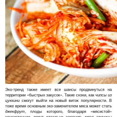
Эко-тренд также имеет все шансы продвинуться на
территории «быстрых закусок». Такие снэки, как
чипсы из
цуккини
смогут выйти на новый виток популярности. В
тоже время основным эко-заменителем мяса может стать
джекфрут
, плоды которого, благодаря «мясистой»
консистенции, могут идеально заменить мясо свинины