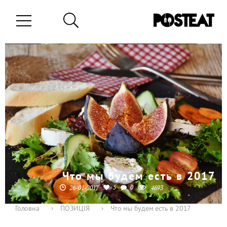
Что мы будем есть в 2017
5
0
26-01-2017
4693
Головна
›
ПОЗИЦІЯ
›
Что мы будем есть в 2017