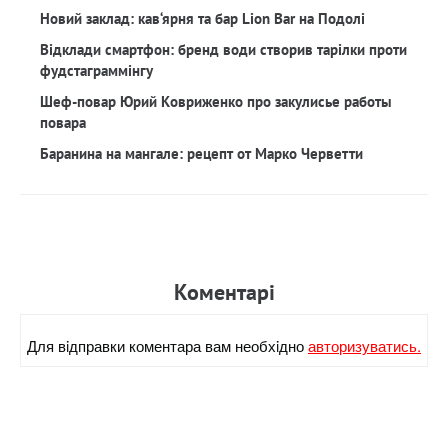
Новий заклад: кав‘ярня та бар Lion Bar на Подолі
Відклади смартфон: бренд води створив тарілки проти
фудстаграммінгу
Шеф-повар Юрий Ковриженко про закулисье работы
повара
Баранина на мангале: рецепт от Марко Черветти
Коментарi
Для вiдправки коментара вам необхiдно
авторизуватись.