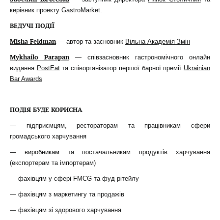
керівник проекту GastroMarket.
ВЕДУЧІ ПОДІЇ
Misha Feldman
— автор та засновник
Вільна Академія Змін
Mykhailo Parapan
— співзасновник гастрономічного онлайн
видання
PostEat
та співорганізатор першої барної премії
Ukrainian
Bar Awards
ПОДІЯ БУДЕ КОРИСНА
— підприємцям, рестораторам та працівникам сфери
громадського харчування
— виробникам та постачальникам продуктів харчування
(експортерам та імпортерам)
— фахівцям у сфері FMCG та фуд рітейлу
— фахівцям з маркетингу та продажів
— фахівцям зі здорового харчування