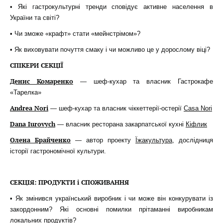
• Які гастрокультурні тренди сповідує активне населення в
України та світі?
• Чи зможе «крафт» стати «мейнстрімом»?
• Як виховувати почуття смаку і чи можливо це у дорослому віці?
СПІКЕРИ СЕКЦІЇ
Денис Комаренко
— шеф-кухар та власник Гастрокафе
«Тарелка»
Andrea Nori
— шеф-кухар та власник чіккеттерії-остерії
Casa Nori
Dana Iurovych
— власник ресторана закарпатської кухні
Кіфлик
Олена Брайченко
— автор проекту
Їжакультура
, дослідниця
історії гастрономічної культури.
СЕКЦІЯ: ПРОДУКТИ і СПОЖИВАННЯ
• Як змінився український виробник і чи може він конкурувати із
закордонним? Які основні помилки прітаманні виробникам
локальних продуктів?