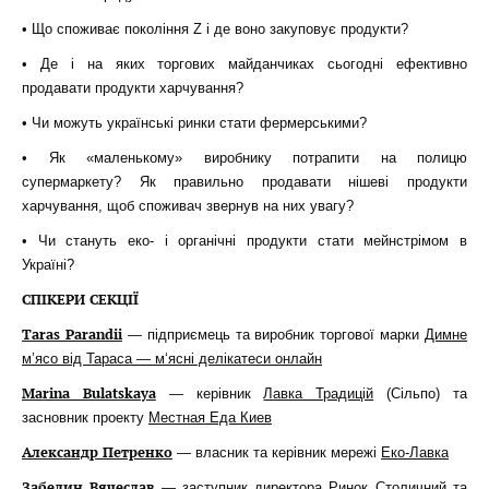
• Що споживає покоління Z і де воно закуповує продукти?
• Де і на яких торгових майданчиках сьогодні ефективно
продавати продукти харчування?
• Чи можуть українські ринки стати фермерськими?
• Як «маленькому» виробнику потрапити на полицю
супермаркету? Як правильно продавати нішеві продукти
харчування, щоб споживач звернув на них увагу?
• Чи стануть еко- і органічні продукти стати мейнстрімом в
Україні?
СПІКЕРИ СЕКЦІЇ
Taras Parandii
— підприємець та виробник торгової марки
Димне
м’ясо від Тараса — м‘ясні делікатеси онлайн
Marina Bulatskaya
— керівник
Лавка Традицій
(Сільпо) та
засновник проекту
Местная Еда Киев
Александр Петренко
— власник та керівник мережі
Еко-Лавка
Забелин Вячеслав
— заступник директора
Ринок Столичний
та