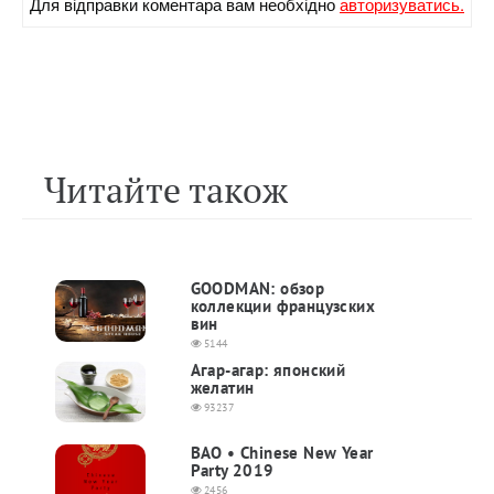
Для вiдправки коментара вам необхiдно
авторизуватись.
Читайте також
GOODMAN: обзор
коллекции французских
вин
5144
Агар-агар: японский
желатин
93237
BAO • Chinese New Year
Party 2019
2456