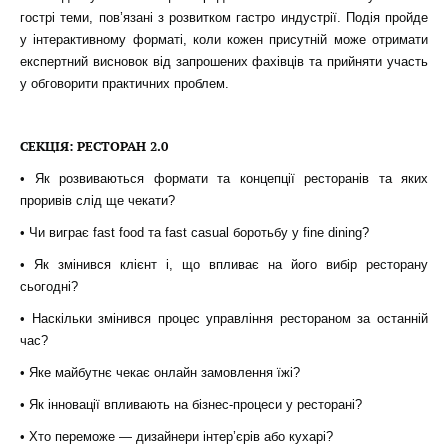
гострі теми, пов’язані з розвитком гастро индустрії. Подія пройде
у інтерактивному форматі, коли кожен присутній може отримати
експертний висновок від запрошених фахівців та прийняти участь
у обговорити практичних проблем.
СЕКЦІЯ: РЕСТОРАН 2.0
• Як розвиваються формати та концепції ресторанів та яких
проривів слід ще чекати?
• Чи виграє fast food та fast casual боротьбу у fine dining?
• Як змінився клієнт і, що впливає на його вибір ресторану
сьогодні?
• Наскільки змінився процес управління рестораном за останній
час?
• Яке майбутнє чекає онлайн замовлення їжі?
• Як інновації впливають на бізнес-процеси у ресторані?
• Хто переможе — дизайнери інтер’єрів або кухарі?