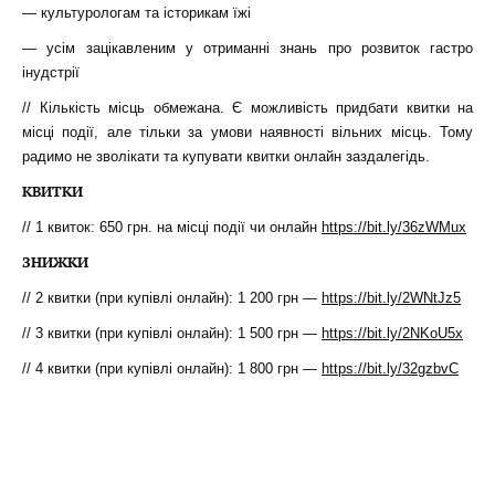
— культурологам та історикам їжі
— усім зацікавленим у отриманні знань про розвиток гастро
інудстрії
// Кількість місць обмежана. Є можливість придбати квитки на
місці події, але тільки за умови наявності вільних місць. Тому
радимо не зволікати та купувати квитки онлайн заздалегідь.
КВИТКИ
// 1 квиток: 650 грн. на місці події чи онлайн
https://bit.ly/36zWMux
ЗНИЖКИ
// 2 квитки (при купівлі онлайн): 1 200 грн —
https://bit.ly/2WNtJz5
// 3 квитки (при купівлі онлайн): 1 500 грн —
https://bit.ly/2NKoU5x
// 4 квитки (при купівлі онлайн): 1 800 грн —
https://bit.ly/32gzbvC