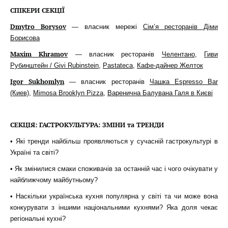
СПІКЕРИ СЕКЦІЇ
Dmytro Borysov
— власник мережі
Сім’я ресторанів Діми
Борисова
Maxim Khramov
— власник ресторанів
Челентано
,
Гиви
Рубинштейн / Givi Rubinstein
,
Pastateca
,
Кафе-дайнер Желток
Igor Sukhomlyn
— власник ресторанів
Чашка Espresso Bar
(Киев)
,
Mimosa Brooklyn Pizza
,
Варенична Балувана Галя в Києві
СЕКЦІЯ: ГАСТРОКУЛЬТУРА: ЗМІНИ та ТРЕНДИ
• Які тренди найбільш проявляються у сучасній гастрокультурі в
Україні та світі?
• Як змінилися смаки споживачів за останній час і чого очікувати у
найближчому майбутньому?
• Наскільки українська кухня популярна у світі та чи може вона
конкурувати з іншими національними кухнями? Яка доля чекає
регіональні кухні?