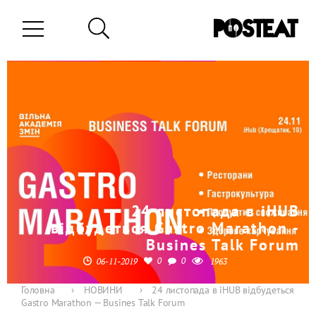
24 листопада в iHUB
відбудеться Gastro Marathon -
Busines Talk Forum
0
0
06-11-2019
1963
Головна
›
НОВИНИ
›
24 листопада в iHUB відбудеться
Gastro Marathon — Busines Talk Forum