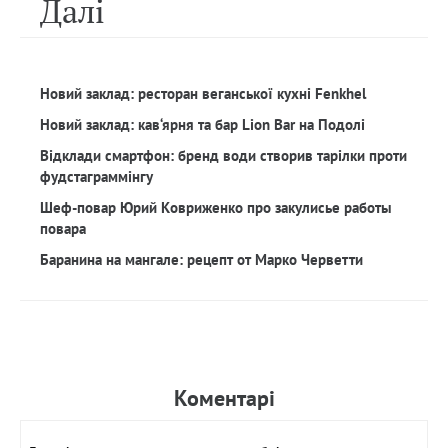
Далi
Новий заклад: ресторан веганської кухні Fenkhel
Новий заклад: кав‘ярня та бар Lion Bar на Подолі
Відклади смартфон: бренд води створив тарілки проти
фудстаграммінгу
Шеф-повар Юрий Ковриженко про закулисье работы
повара
Баранина на мангале: рецепт от Марко Черветти
Коментарi