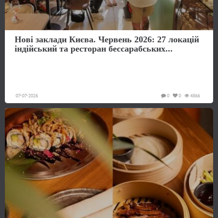
Нові заклади Києва. Червень 2026: 27 локацій
індійський та ресторан бессарабських...
07-07-2026
0
0
4866