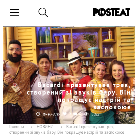
Bacardi презентував трек,
створений зі звуків бару. Він
покращує настрій та
заспокоює
0
0
10-10-2019
1022
Головна
›
НОВИНИ
›
Bacardi презентував трек,
створений зі звуків бару. Він покращує настрій та заспокоює