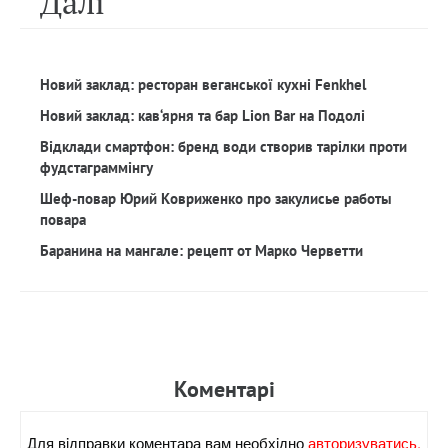
Далi
Новий заклад: ресторан веганської кухні Fenkhel
Новий заклад: кав‘ярня та бар Lion Bar на Подолі
Відклади смартфон: бренд води створив тарілки проти
фудстаграммінгу
Шеф-повар Юрий Ковриженко про закулисье работы
повара
Баранина на мангале: рецепт от Марко Черветти
Коментарi
Для вiдправки коментара вам необхiдно
авторизуватись.