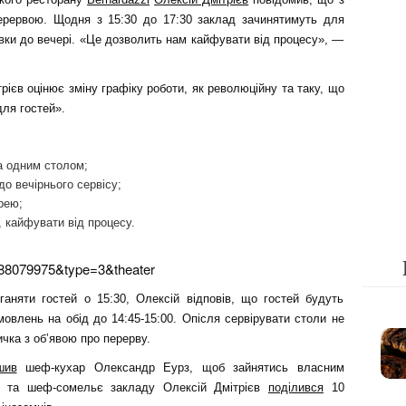
ерервою. Щодня з 15:30 до 17:30 заклад зачинятимуть для
овки до вечері. «Це дозволить нам кайфувати від процесу», —
рієв оцінює зміну графіку роботи, як революційну та таку, що
ля гостей».
а одним столом;
до вечірнього сервісу;
рею;
, кайфувати від процесу.
88079975&type=3&theater
ганяти гостей о 15:30, Олексій відповів, що гостей будуть
овлень на обід до 14:45-15:00. Опісля сервірувати столи не
чка з об’явою про перерву.
шив
шеф-кухар Олександр Еурз, щоб зайнятись власним
р та шеф-сомельє закладу Олексій Дмітрієв
поділився
10