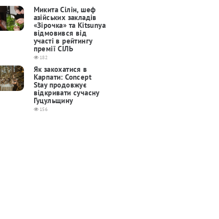
Микита Сілін, шеф
азійських закладів
«Зірочка» та Kitsunya
відмовився від
участі в рейтингу
премії СІЛЬ
182
Як закохатися в
Карпати: Concept
Stay продовжує
відкривати сучасну
Гуцульщину
156