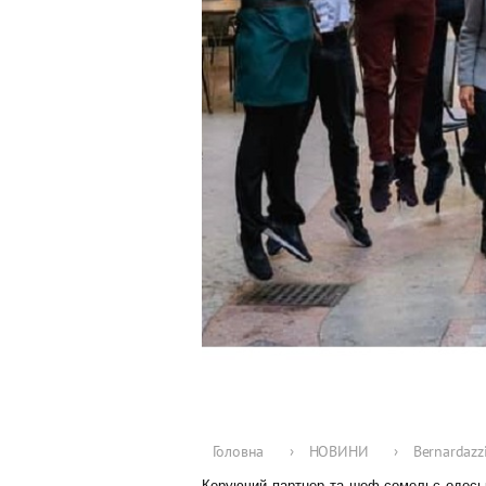
Головна
›
НОВИНИ
›
Bernardazz
Керуючий партнер та шеф-сомельє одесь