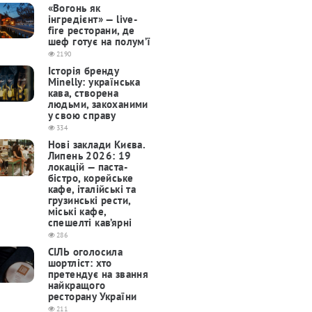
«Вогонь як
інгредієнт» — live-
fire ресторани, де
шеф готує на полум’ї
2190
Історія бренду
Minelly: українська
кава, створена
людьми, закоханими
у свою справу
334
Нові заклади Києва.
Липень 2026: 19
локацій — паста-
бістро, корейське
кафе, італійські та
грузинські рести,
міські кафе,
спешелті кав’ярні
286
СІЛЬ оголосила
шортліст: хто
претендує на звання
найкращого
ресторану України
211