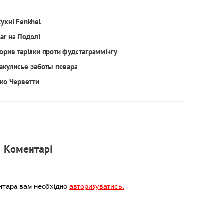
кухні Fenkhel
Bar на Подолі
орив тарілки проти фудстаграммінгу
акулисье работы повара
рко Черветти
Коментарi
нтара вам необхiдно
авторизуватись.