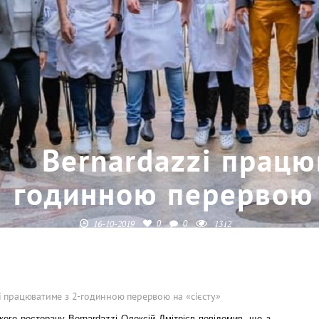
Bernardazzi працю
годинною перервою 
0
0
16-10-2019
1312
i працюватиме з 2-годинною перервою на «сієсту»
кого ресторану
Bernardazzi
Олексій Дмітрієв
повідомив, що з