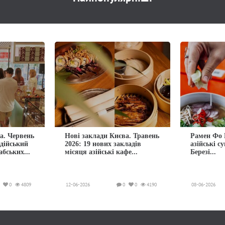
а. Червень
Нові заклади Києва. Травень
Рамен Фо 
ндійський
2026: 19 нових закладів
азійські с
абських...
місяця азійські кафе...
Березі...
0
4809
12-06-2026
0
0
4190
08-06-2026