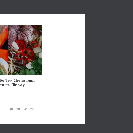
Бо Том Ям та інші
упи на Лівому
0
0
3760