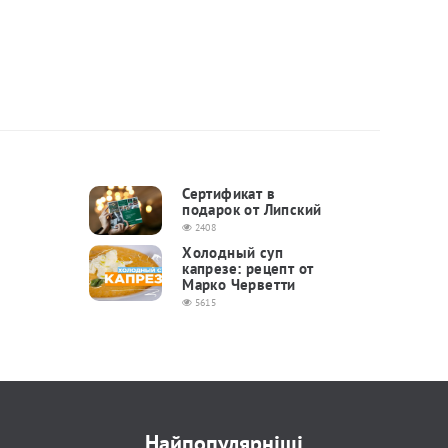
Сертификат в
подарок от Липский
2408
Холодный суп
капрезе: рецепт от
Марко Черветти
5615
Найпопулярніші