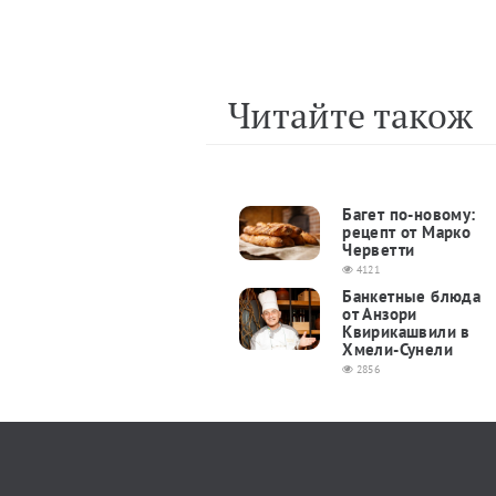
Читайте також
Багет по-новому:
рецепт от Марко
Черветти
4121
Банкетные блюда
от Анзори
Квирикашвили в
Хмели-Сунели
2856