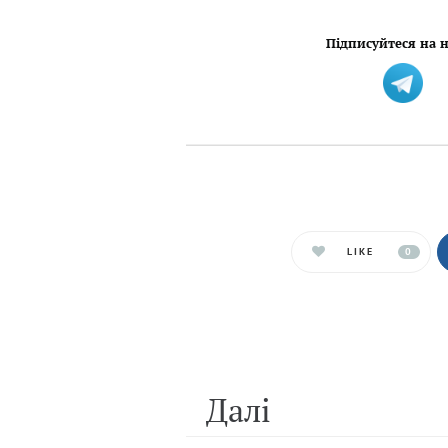
Підписуйтеся на н
LIKE
0
Далi