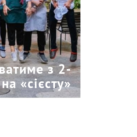
ватиме з 2-
на «сієсту»