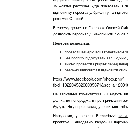
19 жовтня ресторан буде працювати з п
відпочинку персоналу, брифінгу та підгот
резюмує Олексій.
В своєму дописі на Facebook Олексій Дміт
дозволить персоналу «накопичити любов д
Перерва дозволить:
провести вечерю всім колективом з
без поспіху підготувати зал і кухню 
якісно провести брифінг перед вече
реально відпочити й відновити сили
https://www.facebook.com/photo.php?
fbid=10220458208035371&set=a.12091
На запитання коментаторів чи будуть ви
делікатно попереджати про приймання зам
будуть. На дверях закладу з’явиться табли
Нагадаємо, у вересні Bernardazzi
зали
проєктом. Нещодавно керуючий партне