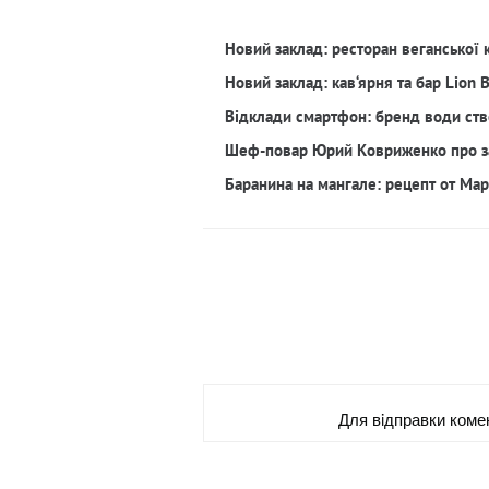
Новий заклад: ресторан веганської 
Новий заклад: кав‘ярня та бар Lion 
Відклади смартфон: бренд води ств
Шеф-повар Юрий Ковриженко про з
Баранина на мангале: рецепт от Ма
Для вiдправки коме