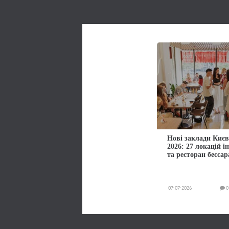
Нові заклади Києв
2026: 27 локацій і
та ресторан бессар
07-07-2026
0