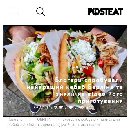
Блогери спробували
найкращий кебаб Берліна та
зняли на відео його
приготування
1
0
25-11-2019
3185
Головна
›
НОВИНИ
›
Блогери спробували найкращий
кебаб Берліна та зняли на відео його приготування