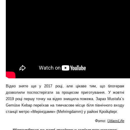
Відео зняте ще у 2017 році, але цікаве тим, що блогерам
дозволили поспостерігати за процесом приготування. У жовтні
2019 році першу точку на відео знищила пожежа. Зараз Mustafa´s
Gemüse Kebap переїхав на тимчасове місце біля північного входу
станції метро «Мерінгдамм» (Mehringdamm) у районі Кройцберг.
Фото:
UdaosLife