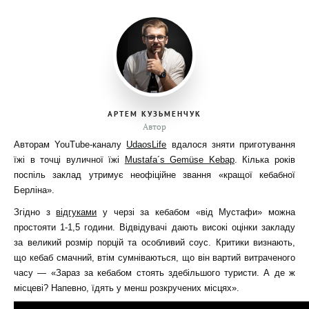
АРТЕМ КУЗЬМЕНЧУК
Автор
Авторам YouTube-каналу
UdaosLife
вдалося зняти приготування
їжі в точці вуличної їжі
Mustafa´s Gemüse Kebap
. Кілька років
поспіль заклад утримує неофіційне звання «кращої кебабної
Берліна».
Згідно з
відгуками
у черзі за кебабом «від Мустафи» можна
простояти 1-1,5 години. Відвідувачі дають високі оцінки закладу
за великий розмір порцій та особливий соус. Критики визнають,
що кебаб смачний, втім сумніваються, що він вартий витраченого
часу — «Зараз за кебабом стоять здебільшого туристи. А де ж
місцеві? Напевно, їдять у менш розкручених місцях».