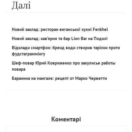
Далi
Новий заклад: ресторан веганської кухні Fenkhel
Новий заклад: кав‘ярня та бар Lion Bar на Подолі
Відклади смартфон: бренд води створив тарілки проти
фудстаграммінгу
Шеф-повар Юрий Ковриженко про закулисье работы
повара
Баранина на мангале: рецепт от Марко Черветти
Коментарi