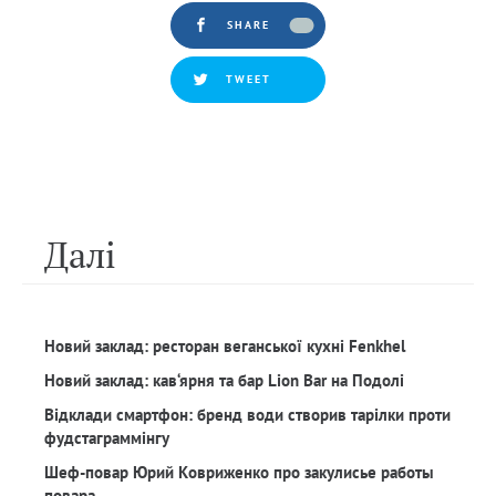
SHARE
TWEET
Далi
Новий заклад: ресторан веганської кухні Fenkhel
Новий заклад: кав‘ярня та бар Lion Bar на Подолі
Відклади смартфон: бренд води створив тарілки проти
фудстаграммінгу
Шеф-повар Юрий Ковриженко про закулисье работы
повара