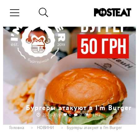
Бургеры атакуют в I’m Burger
0
0
22-05-2019
1194
Головна
›
НОВИНИ
›
Бургеры атакуют в I’m Burger