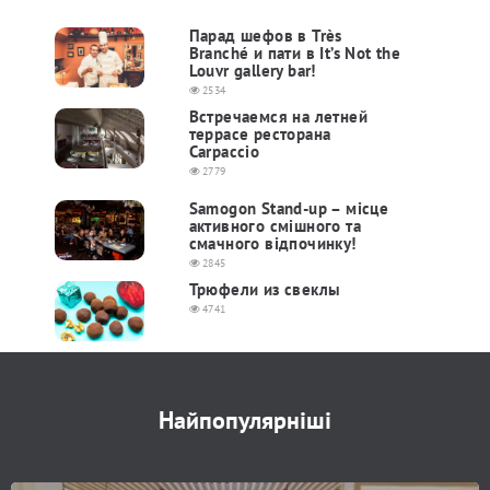
Парад шефов в Très
Branché и пати в It’s Not the
Louvr gallery bar!
2534
Встречаемся на летней
террасе ресторана
Carpaccio
2779
Samogon Stand-up – місце
активного смішного та
смачного відпочинку!
2845
Трюфели из свеклы
4741
Найпопулярніші