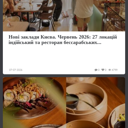
Нові заклади Києва. Червень 2026: 27 локацій
індійський та ресторан бессарабських...
07-07-2026
0
0
4799