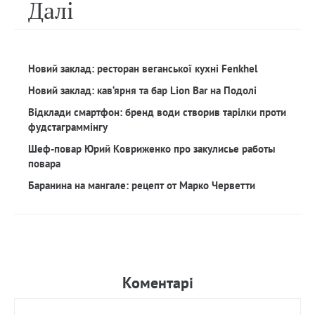
Далi
Новий заклад: ресторан веганської кухні Fenkhel
Новий заклад: кав‘ярня та бар Lion Bar на Подолі
Відклади смартфон: бренд води створив тарілки проти
фудстаграммінгу
Шеф-повар Юрий Ковриженко про закулисье работы
повара
Баранина на мангале: рецепт от Марко Черветти
Коментарi