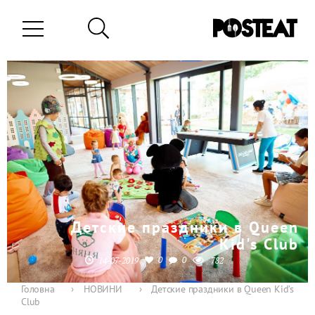
Детские праздники в Queen
Kid's Club
0
0
14-07-2019
782
Головна
›
НОВИНИ
›
Детские праздники в Queen Kid’s
Club