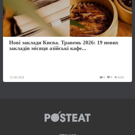
Нові заклади Києва. Травень 2026: 19 нових
закладів місяця азійські кафе...
12-06-2026
0
0
4185