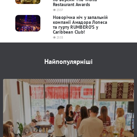
Restaurant Awards
2337
Новорічна ніч у запальній
компанії Амадора Лопеса
та гурту RUMBERO’S у
Caribbean Club!
2533
Найпопулярніші