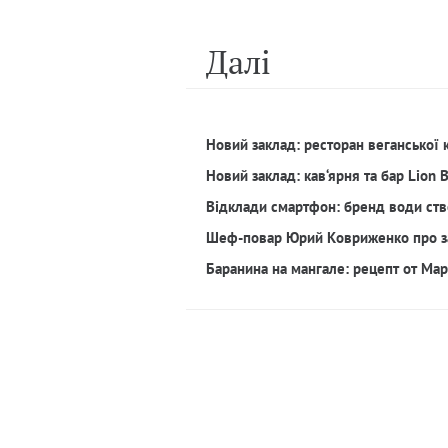
Далi
Новий заклад: ресторан веганської 
Новий заклад: кав‘ярня та бар Lion 
Відклади смартфон: бренд води ств
Шеф-повар Юрий Ковриженко про з
Баранина на мангале: рецепт от Ма