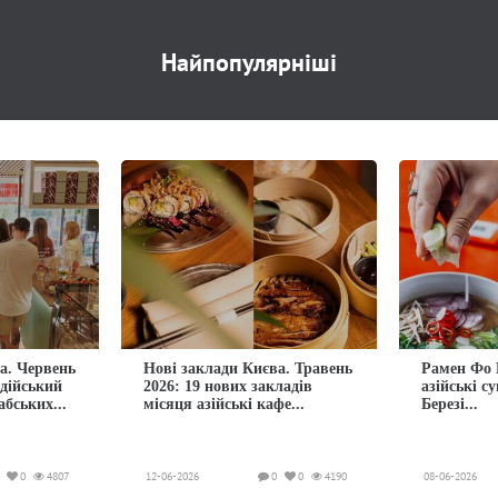
Найпопулярніші
а. Червень
Нові заклади Києва. Травень
Рамен Фо 
ндійський
2026: 19 нових закладів
азійські с
абських...
місяця азійські кафе...
Березі...
0
4807
12-06-2026
0
0
4190
08-06-2026