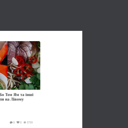
Бо Том Ям та інші
упи на Лівому
0
0
3759