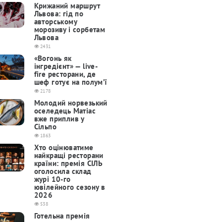
Крижаний маршрут
Львова: гід по
авторському
морозиву і сорбетам
Львова
2431
«Вогонь як
інгредієнт» — live-
fire ресторани, де
шеф готує на полум’ї
2178
Молодий норвезький
оселедець Матіас
вже приплив у
Сільпо
1863
Хто оцінюватиме
найкращі ресторани
країни: премія СІЛЬ
оголосила склад
журі 10-го
ювілейного сезону в
2026
538
Готельна премія