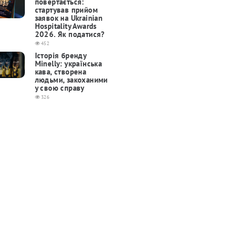
повертається:
cтартував прийом
заявок на Ukrainian
Hospitality Awards
2026. Як податися?
452
Історія бренду
Minelly: українська
кава, створена
людьми, закоханими
у свою справу
326