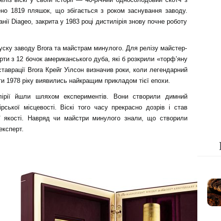
ено 1819 пляшок, що збігається з роком заснування заводу.
нії Diageo, закрита у 1983 році дистилірія знову почне роботу
ску заводу Brora та майстрам минулого. Для релізу майстер-
рти з 12 бочок американського дуба, які б розкрили «торф’яну
еставрації Brora Крейг Уілсон визначив роки, коли легендарний
ти 1978 ріку виявились найкращим прикладом тієї епохи.
лірії йшли шляхом експериментів. Вони створили димний
рської місцевості. Віскі того часу прекрасно дозрів і став
 якості. Навряд чи майстри минулого знали, що створили
експерт.