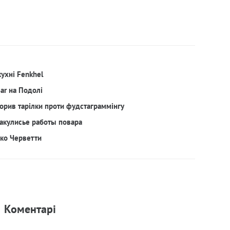
кухні Fenkhel
Bar на Подолі
орив тарілки проти фудстаграммінгу
акулисье работы повара
рко Черветти
Коментарi