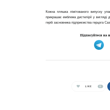
Кожна пляшка лімітованого випуску упа
прикрашає емблема дистилірії у вигляді д
гербі засновника підприємства герцога Са
Підписуйтеся на н
LIKE
0