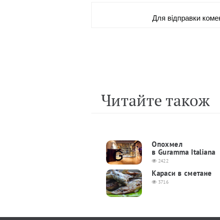
Для вiдправки коме
Читайте також
Опохмел
в Guramma Italiana
2422
Караси в сметане
3716