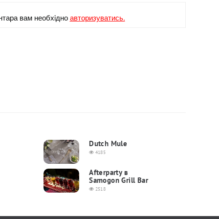
нтара вам необхiдно
авторизуватись.
Dutch Mule
4185
Afterparty в
Samogon Grill Bar
2518