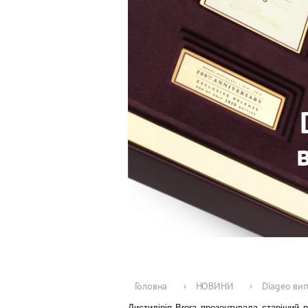
Головна
›
НОВИНИ
›
Diageo вип
Дистилірія Brora
презентувала
старіший ре