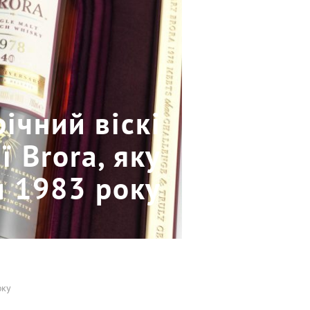
ічний віскі
ї Brora, яку
и 1983 року
оку