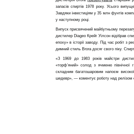
запасів спиртів 1978 року. Усього випущ
Завдяки інвестиціям у 35 млн фунтів компа
у наступному році.
Випуск присвячений майбутньому перезапу
дистилер Diageo Крейг Уілсон відібрав спи
епоху» в історії заводу. Під час робіт з р
димний стиль Brora досяг свого піку. Спир
«З 1969 до 1983 років майстри дисти
«торф’яний» солод з ячменю північної гі
складним багатошаровим напоєм високої
шедевр», — коментує роботу над релізом 