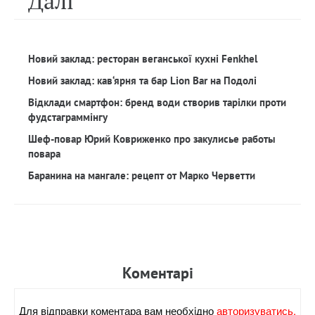
Далi
Новий заклад: ресторан веганської кухні Fenkhel
Новий заклад: кав‘ярня та бар Lion Bar на Подолі
Відклади смартфон: бренд води створив тарілки проти
фудстаграммінгу
Шеф-повар Юрий Ковриженко про закулисье работы
повара
Баранина на мангале: рецепт от Марко Черветти
Коментарi
Для вiдправки коментара вам необхiдно
авторизуватись.