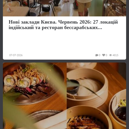
Нові заклади Києва. Червень 2026: 27 локацій
індійський та ресторан бессарабських...
07-07-2026
0
0
4815