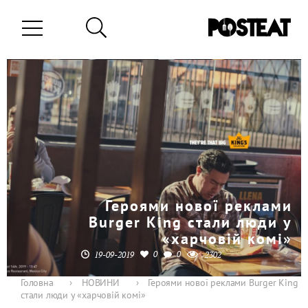
Героями нової реклами
Burger King стали люди у
«харчовій комі»
0
0
19-09-2019
2302
Головна
›
НОВИНИ
›
Героями нової реклами Burger King
стали люди у «харчовій комі»