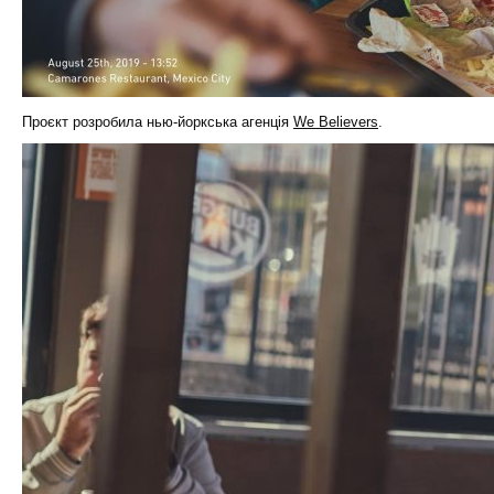
Проєкт розробила нью-йоркська агенція
We Believers
.