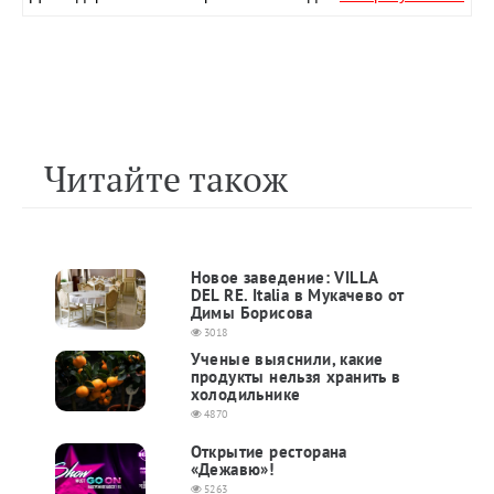
Читайте також
Новое заведение: VILLA
DEL RE. Italia в Мукачево от
Димы Борисова
3018
Ученые выяснили, какие
продукты нельзя хранить в
холодильнике
4870
Открытие ресторана
«Дежавю»!
5263