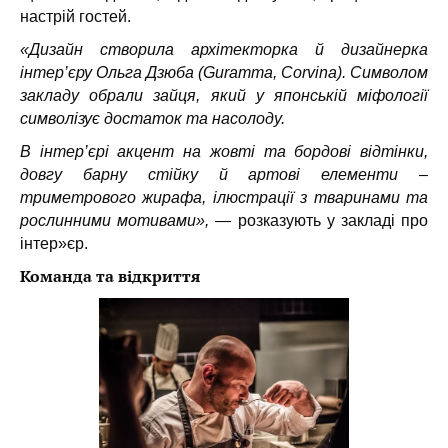
настрій гостей.
«Дизайн створила архітекторка й дизайнерка
інтер’єру Ольга Дзюба (Guramma, Corvina). Символом
закладу обрали зайця, який у японській міфології
символізує достаток та насолоду.
В інтер’єрі акцент на жовті та бордові відтінки,
довгу барну стійку й артові елементи –
триметрового жирафа, ілюстрації з тваринами та
рослинними мотивами»,
— розказують у закладі про
інтер»єр.
Команда та відкриття