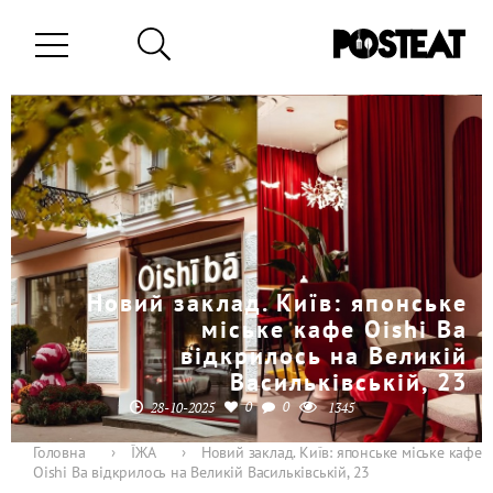
Новий заклад. Київ: японське
міське кафе Oishi Ba
відкрилось на Великій
Васильківській, 23
0
0
28-10-2025
1345
Головна
›
ЇЖА
›
Новий заклад. Київ: японське міське кафе
Oishi Ba відкрилось на Великій Васильківській, 23