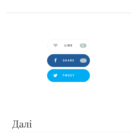
LIKE
0
SHARE
TWEET
Далi