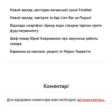
Новий заклад: ресторан веганської кухні Fenkhel
Новий заклад: кав‘ярня та бар Lion Bar на Подолі
Відклади смартфон: бренд води створив тарілки проти
фудстаграммінгу
Шеф-повар Юрий Ковриженко про закулисье работы
повара
Баранина на мангале: рецепт от Марко Черветти
Коментарi
Для вiдправки коментара вам необхiдно
авторизуватись.