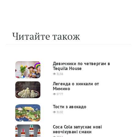
Читайте також
Девичники по четвергам в
Tequila House
3156
Легенда о хинкали от
Мимино
5777
Тости з авокадо
3102
Сoca Cola запускає нові
неочікувані смаки