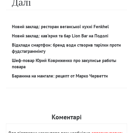
Далi
Новий заклад: ресторан веганської кухні Fenkhel
Новий заклад: кав‘ярня та бар Lion Bar на Подолі
Відклади смартфон: бренд води створив тарілки проти
фудстаграммінгу
Шеф-повар Юрий Ковриженко про закулисье работы
повара
Баранина на мангале: рецепт от Марко Черветти
Коментарi
Для вiдправки коментара вам необхiдно
авторизуватись.