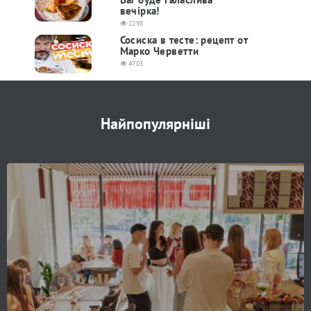
вечірка!
2298
Сосиска в тесте: рецепт от
Марко Черветти
4703
Найпопулярніші