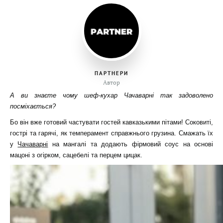
ПАРТНЕРИ
Автор
А ви знаєте чому шеф-кухар Чачаварні так задоволено
посміхається?
Бо він вже готовий частувати гостей кавказькими пітами! Соковиті,
гострі та гарячі, як темперамент справжнього грузина. Смажать їх
у
Чачаварні
на мангалі та додають фірмовий соус на основі
мацоні з огірком, сацебелі та перцем цицак.