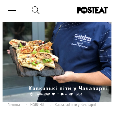
Кавказькі піти у Чачаварні
0
0
13-09-2019
1016
Головна
›
НОВИНИ
›
Кавказькі піти у Чачаварні