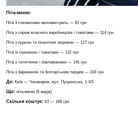
Піта-меню:
Піта з соковитими овочами-гриль — 93 грн
Піта з сиром власного виробництва і томатами — 114 грн
Піта з куркою та пікантною морквою — 127 грн
Піта зі свининою і томатами — 132 грн
Піта з телятиною і баклажанами — 145 грн
Піта з бараниною та болгарським перцем — 168 грн
Де:
Київ — Чачаварня, вул. Пушкінська, 1-3/5
Що:
піта-меню (6 видів)
Скільки коштує:
93 — 168 грн