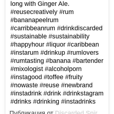
long with Ginger Ale.
#reusecreatively #rum
#bananapeelrum
#carribbeanrum #drinkdiscarded
#sustainable #sustainability
#happyhour #liquor #caribbean
#instarum #drinkup #rumlovers
#rumtasting #banana #bartender
#mixologist #alcoholporn
#instagood #toffee #fruity
#nowaste #reuse #newbrand
#instadrink #drink #drinkstagram
#drinks #drinking #instadrinks
Публикация от
Discarded Spirits
(@d