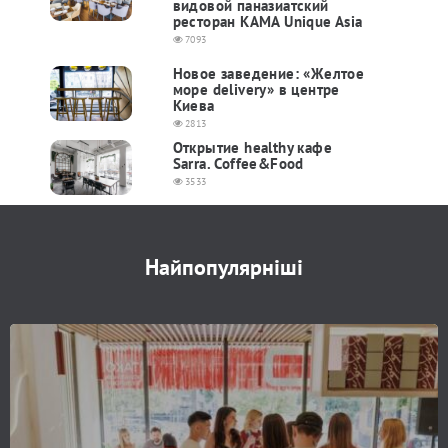
видовой паназиатский
ресторан КАМА Unique Asia
7093
Новое заведение: «Желтое
море delivery» в центре
Киева
2813
Открытие healthy кафе
Sarra. Coffee&Food
3533
Найпопулярніші