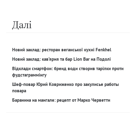
Далi
Новий заклад: ресторан веганської кухні Fenkhel
Новий заклад: кав‘ярня та бар Lion Bar на Подолі
Відклади смартфон: бренд води створив тарілки проти
фудстаграммінгу
Шеф-повар Юрий Ковриженко про закулисье работы
повара
Баранина на мангале: рецепт от Марко Черветти