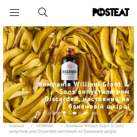
Компанія William Grant &
Sons випустила ром
Discarded, настояний на
банановій шкірці
1
0
12-12-2019
1081
Головна
›
НОВИНИ
›
Компанія William Grant & Sons
випустила ром Discarded, настояний на банановій шкірці