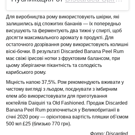
Для виробництва рому використовують шкірки, які
залишились від спожитих бананів — їх попередньо
висушують та ферментують два тижні у спирті, щоб
досягти максимального аромату в продукті. Для
остаточного дозрівання рому використовують колишні
віскі-бочки. В результаті Discarded Banana Peel Rum
має свіжі ірисові нотки з фруктовим балансом, при
цьому зберігаючи пікантність та солодкість
карибського рому.
Міцність напою 37,5%. Ром рекомендують вживати у
чистому вигляді з льодом, поєднувати з імбирним
елем або використовувати для приготування
коктейлів Daiquiri та Old Fashioned. Продаж Discarded
Banana Peel Rum розпочнеться у Великобританії в
січні 2020 року — орієнтовна вартість пляшки об’ємом
500 мл £25 (близько 770 грн).
Фото:
Discarded