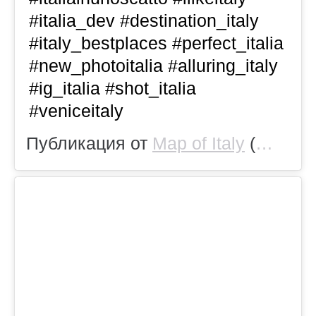
#italia_dev #destination_italy
#italy_bestplaces #perfect_italia
#new_photoitalia #alluring_italy
#ig_italia #shot_italia
#veniceitaly
Публикация от
Map of Italy
(@map_of_italy)