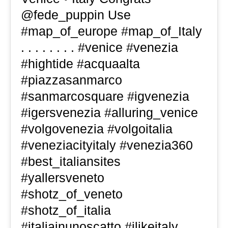
@fede_puppin Use
#map_of_europe #map_of_Italy
. . . . . . . . #venice #venezia
#hightide #acquaalta
#piazzasanmarco
#sanmarcosquare #igvenezia
#igersvenezia #alluring_venice
#volgovenezia #volgoitalia
#veneziacityitaly #venezia360
#best_italiansites
#yallersveneto
#shotz_of_veneto
#shotz_of_italia
#italiainunoscatto #ilikeitaly