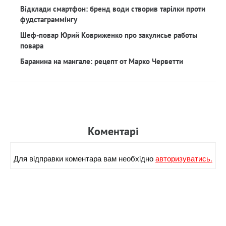
Відклади смартфон: бренд води створив тарілки проти
фудстаграммінгу
Шеф-повар Юрий Ковриженко про закулисье работы
повара
Баранина на мангале: рецепт от Марко Черветти
Коментарi
Для вiдправки коментара вам необхiдно
авторизуватись.