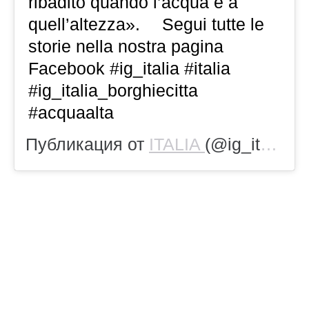
ribadito quando l’acqua è a
quell’altezza». ⠀ Segui tutte le
storie nella nostra pagina
Facebook #ig_italia #italia
#ig_italia_borghiecitta
#acquaalta
Публикация от
ITALIA
(@ig_italia)
1