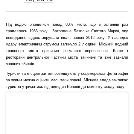
Під водою опинилися понад 80% міста, що в останній раз
траплялось 1966 року. Затоплена Базиліка Святого Марка, яку
нещодавно відреставрували після повені 2018 року. У наслідок
удару електричним струмом загинуло 2 людини. Міський водний
транспорт міста припинив регулярні перевезення. Кафе і
ресторани центральної частини міста зачинені та вже зазнали
значних збитків.
Туристи та місцеві жителі розміщують у соцемережах фотографія
за якими можна оцінити масштаби повені. Місцева влада закликає
туристів утриматись від відвідин Венеції до моменту сходу воду.