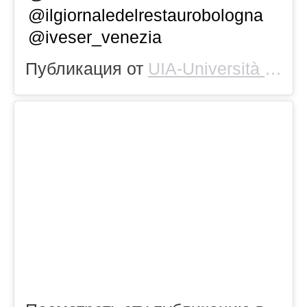
@ilgiornaledelrestaurobologna
@iveser_venezia
Публикация от
UIA-Università Int. dell’Arte