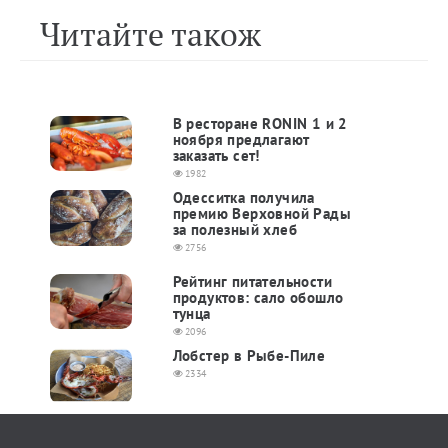
Читайте також
В ресторане RONIN 1 и 2
ноября предлагают
заказать сет!
1982
Одесситка получила
премию Верховной Рады
за полезный хлеб
2756
Рейтинг питательности
продуктов: сало обошло
тунца
2096
Лобстер в Рыбе-Пиле
2334