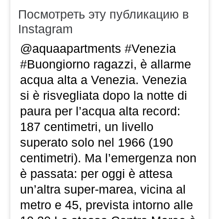
Посмотреть эту публикацию в
Instagram
@aquaapartments #Venezia ⠀
#Buongiorno ragazzi, è allarme
acqua alta a Venezia. Venezia
si è risvegliata dopo la notte di
paura per l’acqua alta record:
187 centimetri, un livello
superato solo nel 1966 (190
centimetri). Ma l’emergenza non
è passata: per oggi è attesa
un’altra super-marea, vicina al
metro e 45, prevista intorno alle