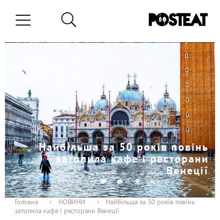
Найбільша за 50 років повінь
затопила кафе і ресторани
Венеції
0
0
18-11-2019
1145
Головна
›
НОВИНИ
›
Найбільша за 50 років повінь
затопила кафе і ресторани Венеції