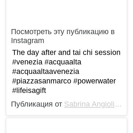
Посмотреть эту публикацию в
Instagram
The day after and tai chi session
#venezia #acquaalta
#acquaaltaavenezia
#piazzasanmarco #powerwater
#lifeisagift
Публикация от
Sabrina Angiolilli
(@s