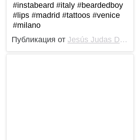
#instabeard #italy #beardedboy
#lips #madrid #tattoos #venice
#milano
Публикация от
Jesús Judas De Helí