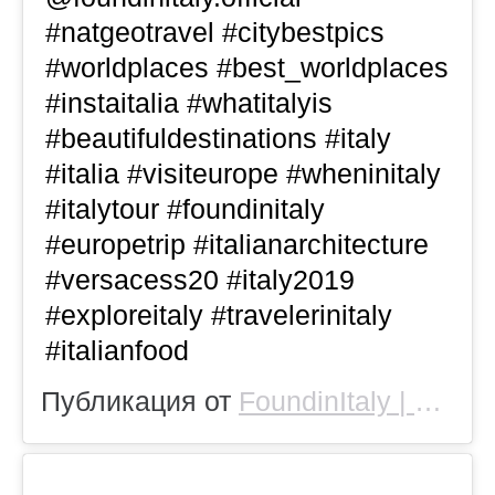
#natgeotravel #citybestpics
#worldplaces #best_worldplaces
#instaitalia #whatitalyis
#beautifuldestinations #italy
#italia #visiteurope #wheninitaly
#italytour #foundinitaly
#europetrip #italianarchitecture
#versacess20 #italy2019
#exploreitaly #travelerinitaly
#italianfood
Публикация от
FoundinItaly | Travel