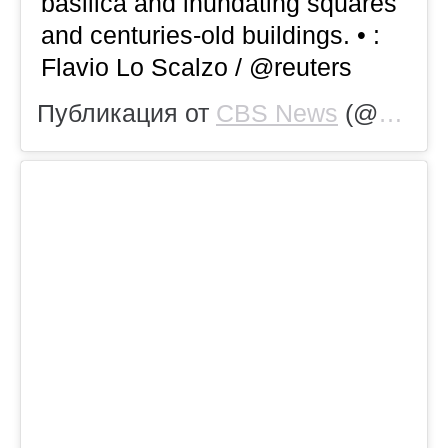
basilica and inundating squares
and centuries-old buildings. • :
Flavio Lo Scalzo / @reuters
Публикация от
CBS News
(@cbsnews)