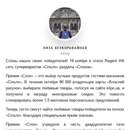
ЛИЗА БЕЗКОРАВАЙНАЯ
Автор
Слоны нашли своих победителей! 16 ноября в отеле Regent Hill
сеть супермаркетов «Сільпо» раздала «Слонов».
Премия «Слон» – это выбор лучших продуктов гостями магазинов
«Сільпо». В течение октября 80 000 владельцев карты «Власний
рахунок» выбирали любимые товары, голосуя на сайте silpo.ua, и
получили в награду многоразовые скидки. Это помогло
сгенерировать более 1,5 миллиона персональных предложений.
Теперь гости смогут найти любимые товары-победители на полках
«Сільпо» благодаря специальным ярким значкам.
Премию «Слон» учредили в честь двадцатилетия сети