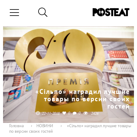
«Сільпо» наградил лучшие
товары по версии своих
гостей
0
0
22-11-2018
2426
Головна
›
НОВИНИ
›
«Сільпо» наградил лучшие товары
по версии своих гостей