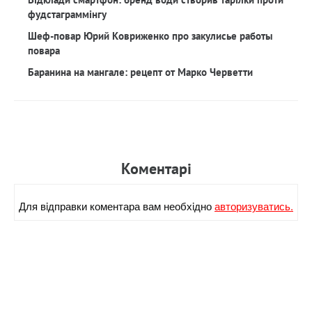
фудстаграммінгу
Шеф-повар Юрий Ковриженко про закулисье работы
повара
Баранина на мангале: рецепт от Марко Черветти
Коментарi
Для вiдправки коментара вам необхiдно
авторизуватись.