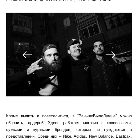
Кроме выпить и повеселиться, в “РаньшеБылоЛучше” можно
обновить гардероб. Здесь работает магазин с кроссовками,
сумками и куртками брендов, которые не нуждаются в
представлении. Среди них – Nike, Adidas, New Balance, Eastpak,