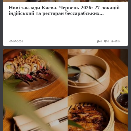
Нові заклади Києва. Червень 2026: 27 локацій
індійський та ресторан бессарабських...
07-07-2026
0
0
4784