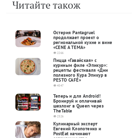
Читайте також
Остерия Pantagruel
продолжает проект о
региональной кухне и вине
«CENE A TEMA»
2266
Пицца «Гавайская» с
куриным филе «Эпикур»:
рецепты фестиваля «Дни
полезного Кура Эпикур в
PESTO CAFÉ»
4547
Теперь и для Android!
Бронируй и оплачивай
шезлонг в Queen через
TheTable
2326
Кулинарный эксперт
Евгений Клопотенко и
PostEat начинают