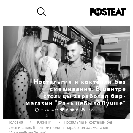
Ностальгия и коктейли без
смешивания. В центре
столицы заработал бар-
магазин “РаньшеБылоЛучше”
0
0
07-08-2019
1353
Головна
›
НОВИНИ
›
Ностальгия и коктейли без
смешивания. В центре столицы заработал бар-магазин
“РаньшеБылоЛучше”