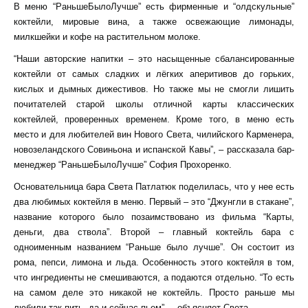
В меню “РаньшеБылоЛучше” есть фирменные и “олдскульные”
коктейли, мировые вина, а также освежающие лимонады,
милкшейки и кофе на растительном молоке.
“Наши авторские напитки – это насыщенные сбалансированные
коктейли от самых сладких и лёгких аперитивов до горьких,
кислых и дымных дижестивов. Но также мы не смогли лишить
почитателей старой школы отличной карты классических
коктейлей, проверенных временем. Кроме того, в меню есть
место и для любителей вин Нового Света, чилийского Карменера,
новозеландского Совиньона и испанской Кавы”, – рассказала бар-
менеджер “РаньшеБылоЛучше” София Прохоренко.
Основательница бара Света Патлатюк поделилась, что у нее есть
два любимых коктейля в меню. Первый – это “Джунгли в стакане”,
название которого было позаимствовано из фильма “Карты,
деньги, два ствола”. Второй – главный коктейль бара с
одноименным названием “Раньше было лучше”. Он состоит из
рома, пепси, лимона и льда. Особенность этого коктейля в том,
что ингредиенты не смешиваются, а подаются отдельно. “То есть
на самом деле это никакой не коктейль. Просто раньше мы
любили так пить, да и сейчас пьем”, – объясняет Света.