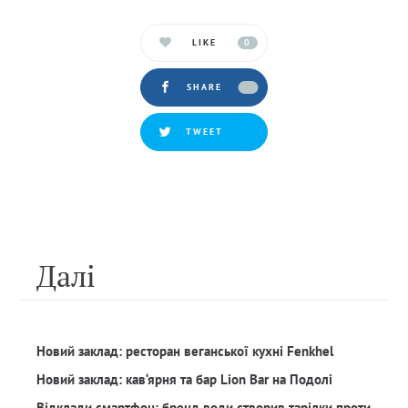
LIKE
0
SHARE
TWEET
Далi
Новий заклад: ресторан веганської кухні Fenkhel
Новий заклад: кав‘ярня та бар Lion Bar на Подолі
Відклади смартфон: бренд води створив тарілки проти