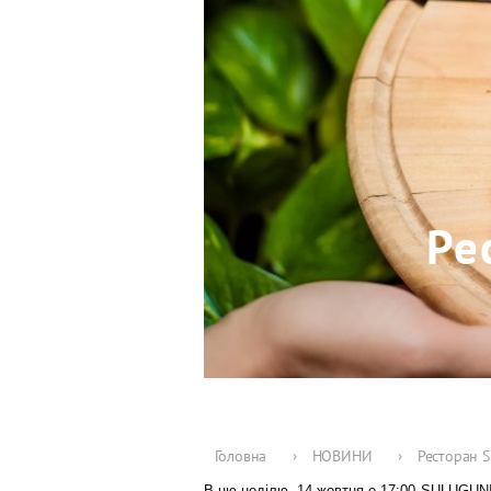
Ре
Головна
›
НОВИНИ
›
Ресторан S
В цю неділю, 14 жовтня о 17:00 SULUGUN