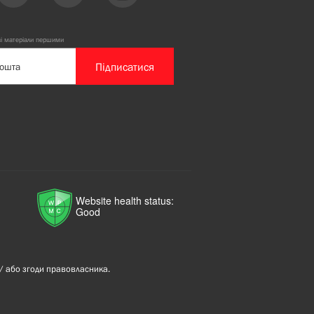
ві матеріали першими
Підписатися
Website health status:
Good
/ або згоди правовласника.