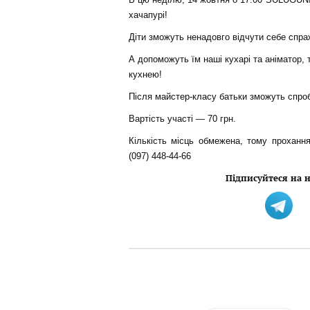
хачапурі!
Діти зможуть ненадовго відчути себе спраж
А допоможуть їм наші кухарі та аніматор,
кухнею!
Після майстер-класу батьки зможуть спроб
Вартість участі — 70 грн.
Кількість місць обмежена, тому прохання
(097) 448-44-66
Підписуйтеся на н