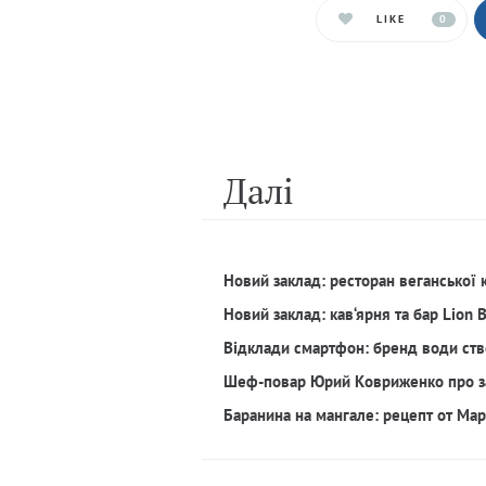
LIKE
0
Далi
Новий заклад: ресторан веганської 
Новий заклад: кав‘ярня та бар Lion 
Відклади смартфон: бренд води ств
Шеф-повар Юрий Ковриженко про з
Баранина на мангале: рецепт от Ма