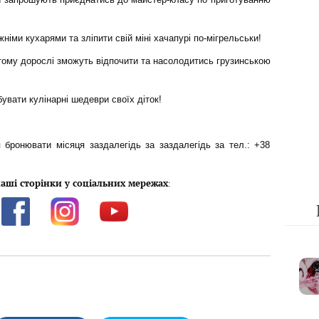
німи кухарями та зліпити свій міні хачапурі по-мігрельськи!
 тому дорослі зможуть відпочити та насолодитись грузинською
увати кулінарні шедеври своїх діток!
 бронювати місяця заздалегідь за заздалегідь за тел.: +38
аші сторінки у соціальних мережах
: