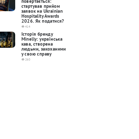
повертається:
cтартував прийом
заявок на Ukrainian
Hospitality Awards
2026. Як податися?
414
Історія бренду
Minelly: українська
кава, створена
людьми, закоханими
у свою справу
260