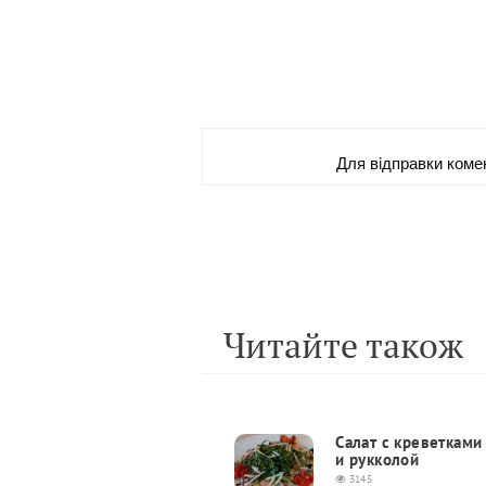
Для вiдправки коме
Читайте також
Салат с креветками
и рукколой
3145