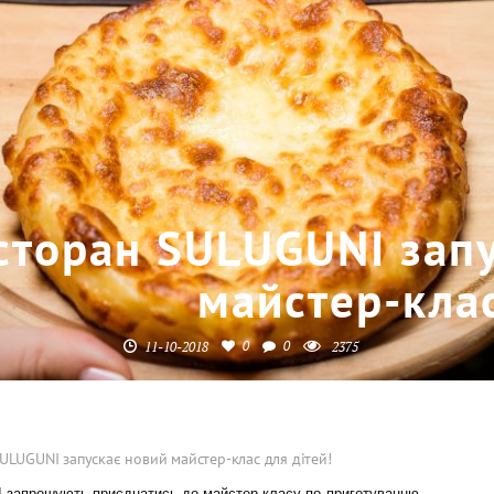
сторан SULUGUNI зап
майстер-клас
0
0
11-10-2018
2375
ULUGUNI запускає новий майстер-клас для дітей!
I запрошують приєднатись до майстер-класу по приготуванню