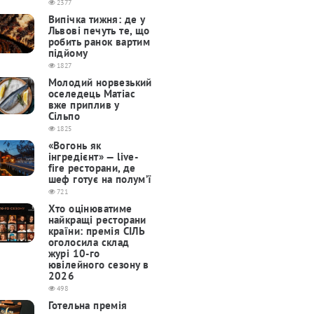
2377
Випічка тижня: де у
Львові печуть те, що
робить ранок вартим
підйому
1827
Молодий норвезький
оселедець Матіас
вже приплив у
Сільпо
1825
«Вогонь як
інгредієнт» — live-
fire ресторани, де
шеф готує на полум’ї
721
Хто оцінюватиме
найкращі ресторани
країни: премія СІЛЬ
оголосила склад
журі 10-го
ювілейного сезону в
2026
498
Готельна премія