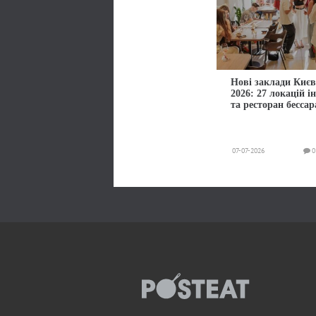
Нові заклади Києв
2026: 27 локацій і
та ресторан бессар
07-07-2026
0