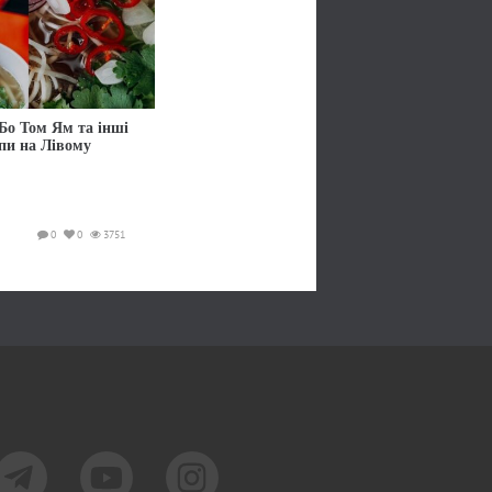
Бо Том Ям та інші
упи на Лівому
0
0
3751