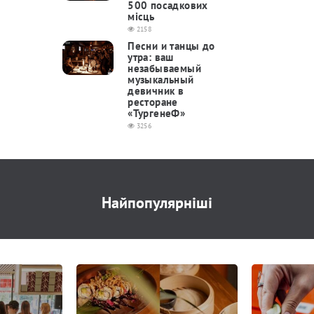
500 посадкових
місць
2158
Песни и танцы до
утра: ваш
незабываемый
музыкальный
девичник в
ресторане
«ТургенеФ»
3256
Найпопулярніші