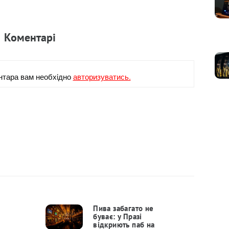
Коментарi
нтара вам необхiдно
авторизуватись.
Пива забагато не
буває: у Празі
відкриють паб на