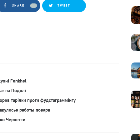
SHARE
TWEET
кухні Fenkhel
Bar на Подолі
орив тарілки проти фудстаграммінгу
акулисье работы повара
рко Черветти