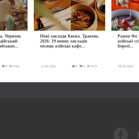
а. Червень
Нові заклади Києва. Травень
Рамен Фо 
ндійський
2026: 19 нових закладів
азійські с
абських...
місяця азійські кафе...
Березі...
0
4784
12-06-2026
0
0
4174
08-06-2026