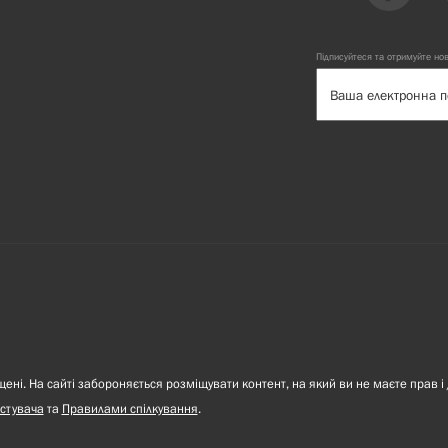
Підписуйтеся та отримуйте но
ні. На сайті забороняється розміщувати контент, на який ви не маєте прав і 
стувача
та
Правилами спілкування
.