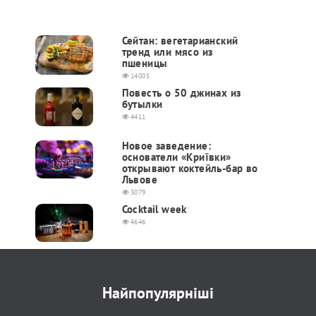
Сейтан: вегетарианский
тренд или мясо из
пшеницы
14005
Повесть о 50 джинах из
бутылки
4411
Новое заведение:
основатели «Криївки»
открывают коктейль-бар во
Львове
3079
Cocktail week
4646
Найпопулярніші