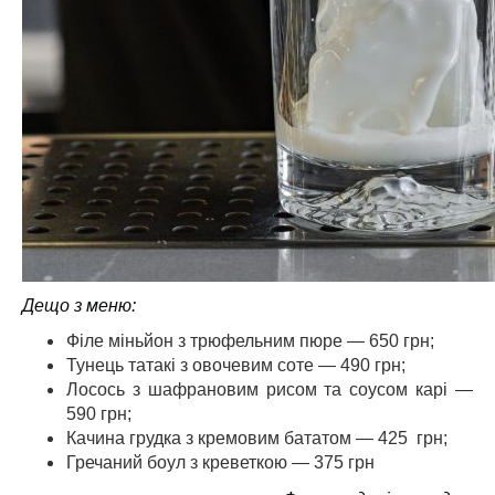
Дещо з меню:
Філе міньйон з трюфельним пюре — 650 грн;
Тунець татакі з овочевим соте — 490 грн;
Лосось з шафрановим рисом та соусом карі —
590 грн;
Качина грудка з кремовим бататом — 425 грн;
Гречаний боул з креветкою — 375 грн