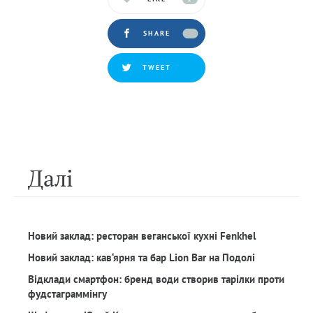
SHARE
TWEET
Далi
Новий заклад: ресторан веганської кухні Fenkhel
Новий заклад: кав‘ярня та бар Lion Bar на Подолі
Відклади смартфон: бренд води створив тарілки проти
фудстаграммінгу