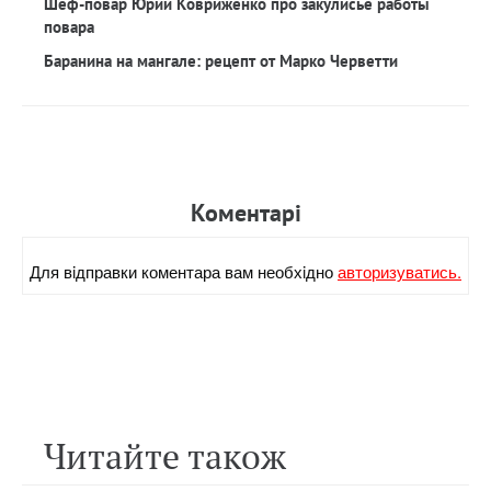
Шеф-повар Юрий Ковриженко про закулисье работы
повара
Баранина на мангале: рецепт от Марко Черветти
Коментарi
Для вiдправки коментара вам необхiдно
авторизуватись.
Читайте також