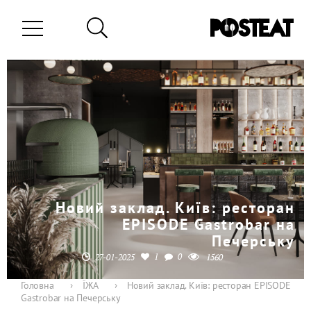
Новий заклад. Київ: ресторан
EPISODE Gastrobar на
Печерську
1
0
27-01-2025
1560
Головна
›
ЇЖА
›
Новий заклад. Київ: ресторан EPISODE
Gastrobar на Печерську