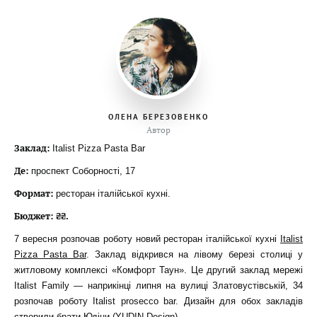
ОЛЕНА БЕРЕЗОВЕНКО
Автор
Заклад:
Italist Pizza Pasta Bar
Де:
проспект Соборності, 17
Формат:
ресторан італійської кухні.
Бюджет: ₴₴.
7 вересня розпочав роботу новий ресторан італійської кухні
Italist
Pizza Pasta Bar
. Заклад відкрився на лівому березі столиці у
житловому комплексі «Комфорт Таун». Це другий заклад мережі
Italist Family — наприкінці липня на вулиці Златовустівській, 34
розпочав роботу Italist prosecco bar. Дизайн для обох закладів
створили брати Юдіни (YUDIN Design).