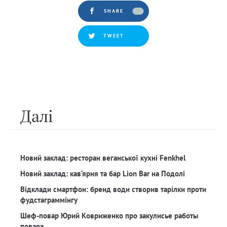
SHARE
TWEET
Далi
Новий заклад: ресторан веганської кухні Fenkhel
Новий заклад: кав‘ярня та бар Lion Bar на Подолі
Відклади смартфон: бренд води створив тарілки проти
фудстаграммінгу
Шеф-повар Юрий Ковриженко про закулисье работы
повара