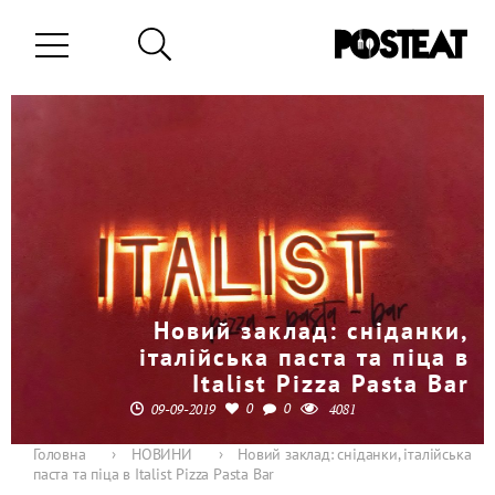
Новий заклад: сніданки,
італійська паста та піца в
Italist Pizza Pasta Bar
0
0
09-09-2019
4081
Головна
›
НОВИНИ
›
Новий заклад: сніданки, італійська
паста та піца в Italist Pizza Pasta Bar