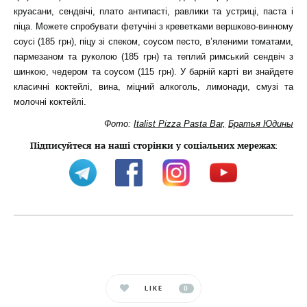
круасани, сендвічі, плато антипасті, равлики та устриці, паста і
піца. Можете спробувати фетучіні з креветками вершково-винному
соусі (185 грн), піцу зі спеком, соусом песто, в’яленими томатами,
пармезаном та руколою (185 грн) та теплий римський сендвіч з
шинкою, чедером та соусом (115 грн). У барній карті ви знайдете
класичні коктейлі, вина, міцний алкоголь, лимонади, смузі та
молочні коктейлі.
Фото:
Italist Pizza Pasta Bar,
Братья Юдины
Підписуйтеся на наші сторінки у соціальних мережах
:
LIKE
0