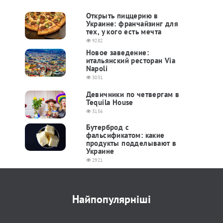
Открыть пиццерию в
Украине: франчайзинг для
тех, у кого есть мечта
9282
Новое заведение:
итальянский ресторан Via
Napoli
3031
Девичники по четвергам в
Tequila House
3156
Бутерброд с
фальсификатом: какие
продукты подделывают в
Украине
2921
Найпопулярніші