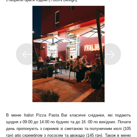
В меню Italist Pizza Pasta Bar класичні сніданки, які подають
щодня з 09:00 до 14:00 по буднях та до 16 :00 по вихідних. Почати
день пропонують з сирників зі сметаною та полуничним кюлі (105
грн) або скремблом з лососем та авокадо (145 грн). Також в меню