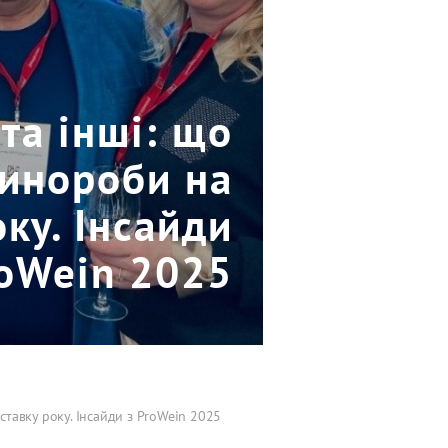
 та інші: що
винороби на
ку. Інсайди
roWein 2025
иставку року. Інсайди з ProWein 2025