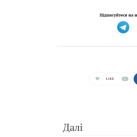
Підписуйтеся на н
LIKE
1
Далi