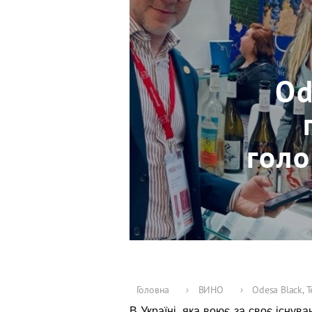
Od
голо
Головна
›
ВИНО
›
Odesa Black, 
В Україні, яка воює за своє існу