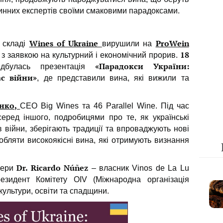
инних експертів своїми смаковими парадоксами.
Wines of Ukraine
ProWein
в складі
вирушили на
18
 з заявкою на культурний і економічний прорив.
«Парадокси України:
булась презентація
с війни»
, де представили вина, які вижили та
енко,
СЕО Big Wines та 46 Parallel Wine. Під час
серед іншого, подробицями про те, як українські
 війни, зберігають традиції та впроваджують нові
обляти високоякісні вина, які отримують визнання
Dr. Ricardo Núñez
кери
– власник Vinos de La Lu
зидент Комітету OIV (Міжнародна організація
культури, освіти та спадщини.