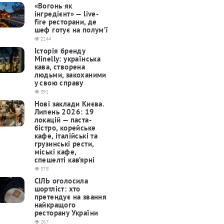
«Вогонь як
інгредієнт» — live-
fire ресторани, де
шеф готує на полум’ї
2244
Історія бренду
Minelly: українська
кава, створена
людьми, закоханими
у свою справу
391
Нові заклади Києва.
Липень 2026: 19
локацій — паста-
бістро, корейське
кафе, італійські та
грузинські рести,
міські кафе,
спешелті кав’ярні
378
СІЛЬ оголосила
шортліст: хто
претендує на звання
найкращого
ресторану України
267