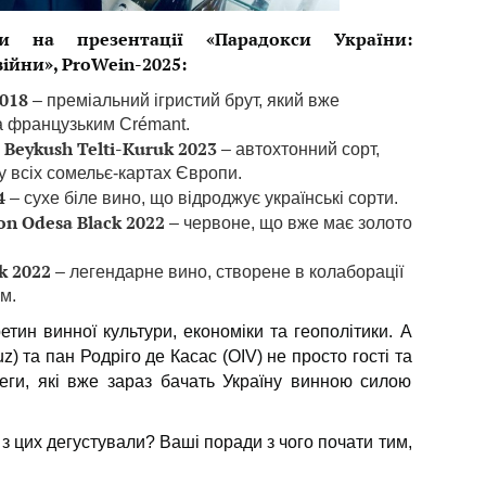
и на презентації «Парадокси України:
війни», ProWein-2025:
2018
– преміальний ігристий брут, який вже
а французьким Crémant.
 Beykush Telti-Kuruk 2023
– автохтонний сорт,
у всіх сомельє-картах Європи.
4
– сухе біле вино, що відроджує українські сорти.
ion Odesa Black 2022
– червоне, що вже має золото
k 2022
– легендарне вино, створене в колаборації
м.
тин винної культури, економіки та геополітики. А
z) та пан Родріго де Касас (OIV) не просто гості та
еги, які вже зараз бачать Україну винною силою
 з цих дегустували? Ваші поради з чого почати тим,