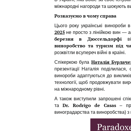
міжнародні нагороди та шокують в
Розказуємо в чому справа
Цього року українські винороби 
2025
не просто з лінійкою вин — а
березня в Дюссельдорфі
від
виноробство та туризм під ча
розквітли всупереч війні в країні.
Наталія Бурлач
Спікеркою була
презентації Наталія поділилася, 
винороби адаптуються до викликів
технології, щоб продовжувати вир
на міжнародному рівні.
А також виступили запрошені спі
Dr. Rodrigo de Casas
та
– пре
виноградарства та виноробства) з 