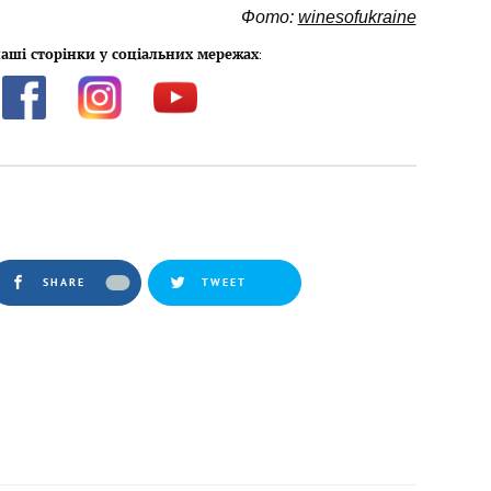
Фото:
winesofukraine
аші сторінки у соціальних мережах
:
SHARE
TWEET