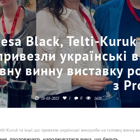
esa Black, Telti-Kuruk
привезли українські 
вну винну виставку ро
з P
1
0
18-03-2025
1638
Telti-Kuruk та інші: що привезли українські винороби на головну винну в
вання, продовжують народжуватися вина, що беруть