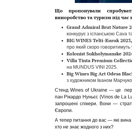
Що пропонували спробуват
виноробство та туризм під час 
Grand Admiral Brut Nature 
конкурує з іспанською Cava т
BIG WINES Telti-Kuruk 2023,
про який скоро говоритимуть 
Kolonist Sukholymanske 202
Villa Tinta Premium Collect
на MUNDUS VINI 2025.
Big Wines Big Art Odesa Blac
з художником Іваном Марчуко
Стенд Wines of Ukraine — це пере
пан Рікардо Нуньєс (Vinos de La Lu
запрошені спікери. Вони — страт
Європи.
А тепер питання до вас — які вина
хто не знає жодного з них?