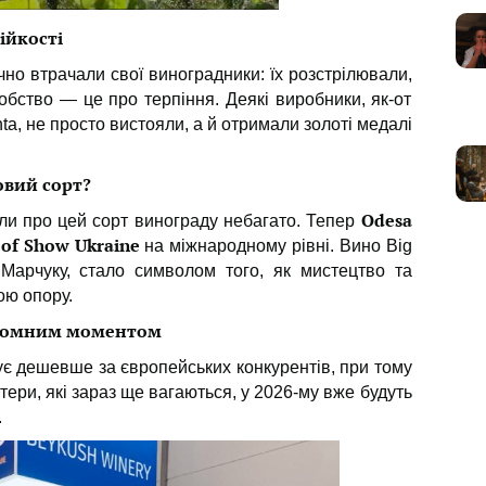
ійкості
чно втрачали свої виноградники: їх розстрілювали,
бство — це про терпіння. Деякі виробники, як-от
Tinta, не просто вистояли, а й отримали золоті медалі
овий сорт?
Odesa
ли про цей сорт винограду небагато. Тепер
 of Show Ukraine
на міжнародному рівні. Вино Big
 Марчуку, стало символом того, як мистецтво та
ою опору.
еломним моментом
ує дешевше за європейських конкурентів, при тому
ртери, які зараз ще вагаються, у 2026-му вже будуть
.