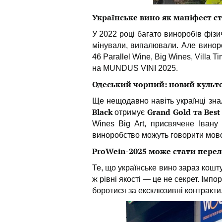
Українське вино як маніфест ст
У 2022 році багато виноробів фізи
мінували, випалювали. Але виноро
46 Parallel Wine, Big Wines, Villa 
на MUNDUS VINI 2025.
Одеський чорний: новий культ
Ще нещодавно навіть українці зна
Black
Grand Gold та Best
отримує
Wines Big Art, присвячене Івану
виноробство можуть говорити мов
ProWein-2025 може стати пер
Те, що українське вино зараз кошт
ж рівні якості — це не секрет. Імпо
боротися за ексклюзивні контракти