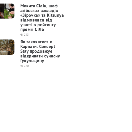
Микита Сілін, шеф
азійських закладів
«Зірочка» та Kitsunya
відмовився від
участі в рейтингу
премії СІЛЬ
233
Як закохатися в
Карпати: Concept
Stay продовжує
відкривати сучасну
Гуцульщину
220