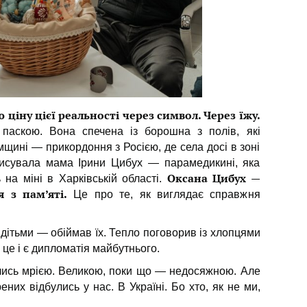
ціну цієї реальності через символ. Через їжу.
паскою. Вона спечена із борошна з полів, які
умщині — прикордоння з Росією, де села досі в зоні
писувала мама Ірини Цибух — парамедикині, яка
Оксана Цибух —
ь на міні в Харківській області.
 з пам’яті.
Це про те, як виглядає справжня
 дітьми — обіймав їх. Тепло поговорив із хлопцями
 це і є дипломатія майбутнього.
ились мрією. Великою, поки що — недосяжною. Але
ених відбулись у нас. В Україні. Бо хто, як не ми,