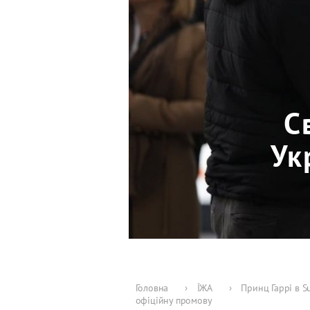
С
Ук
Головна
›
ЇЖА
›
Принц Гаррі в S
офіційну промову