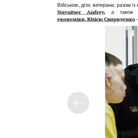
Військові, діти, ветерани, разом 
Stavnitser Andrey
,
а тако
економіки, Юлією Свириденко