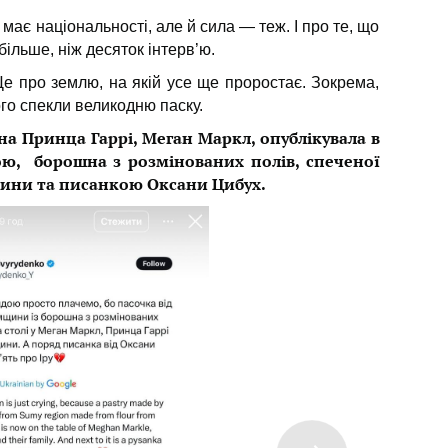
 має національності, але й сила — теж. І про те, що
більше, ніж десяток інтерв’ю.
Це про землю, на якій усе ще проростає. Зокрема,
ого спекли великодню паску.
а Принца Гаррі, Меган Маркл, опублікувала в
ою, борошна з розмінованих полів, спеченої
ини та писанкою Оксани Цибух.