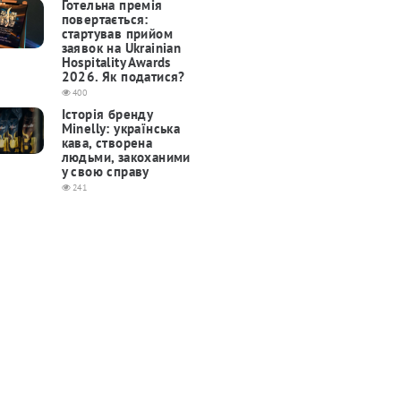
Готельна премія
повертається:
cтартував прийом
заявок на Ukrainian
Hospitality Awards
2026. Як податися?
400
Історія бренду
Minelly: українська
кава, створена
людьми, закоханими
у свою справу
241