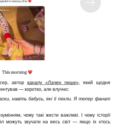
нсер, автор
каналу «Лачен пише»,
який щодня
ментував — коротко, але влучно:
ски, навіть бабусь, які її пекли. Я тепер фанат
умінням, чому такі жести важливі. І чому історії
сіл можуть звучати на весь світ — якщо їх хтось