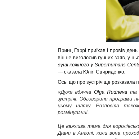
Принц Гаррі приїхав і провів день
він не виголосив гучних заяв, у нь
душі кожного у
Superhumans Cent
— сказала Юлія Свириденко.
Ось, що про зустріч ще розказала п
«Дуже вдячна
Olga Rudneva
т
зустрічі. Обговорили програми п
цьому шляху. Розповіла тако
розмінуванні.
Це важлива тема для королівськ
Діани в Анголі, коли вона прохо