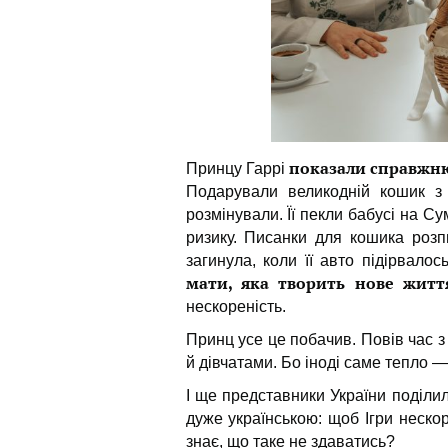
показали справжню 
Принцу Гаррі
Подарували великодній кошик з 
розмінували. Її пекли бабусі на С
ризику. Писанки для кошика роз
загинула, коли її авто підірвалос
мати, яка творить нове життя
нескореність.
Принц усе це побачив. Повів час з
й дівчатами. Бо іноді саме тепло —
І ще представники України поділ
дуже українською: щоб Ігри нескор
знає, що таке не здаватись?