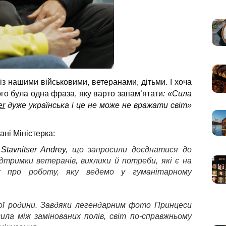
 із нашими військовими, ветеранами, дітьми. І хоча
ого була одна фраза, яку варто запам’ятати
: «Сила
er
дуже українська і це не може не вражати світ»
ані Міністерка:
а
Stavnitser Andrey
, що запросили доєднатися до
ідтримки ветеранів, виклики й потреби, які є на
ж про роботу, яку ведемо у гуманітарному
ої родини. Завдяки легендарним фото Принцеси
дила між замінованих полів, світ по-справжньому