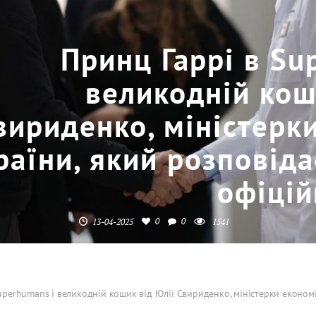
Принц Гаррі в Su
великодній кош
вириденко, міністерк
раїни, який розповіда
офіці
0
0
13-04-2025
1541
uperhumans і великодній кошик від Юлії Свириденко, міністерки економі