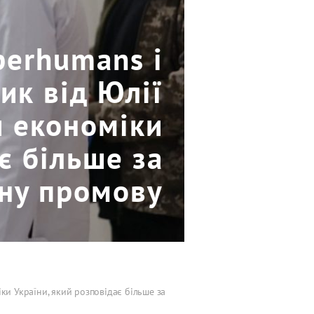
perhumans і
ик від Юлії
и економіки
є більше за
йну промову
ки України, який розповідає більше за