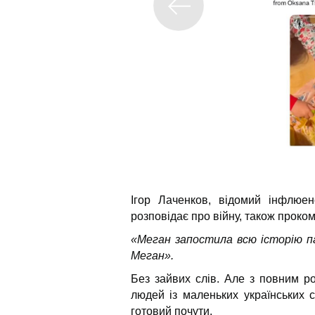
Ігор Лаченков, відомий інфлюе
розповідає про війну, також проко
«Меган запостила всю історію па
Меган».
Без зайвих слів. Але з повним роз
людей із маленьких українських 
готовий почути.