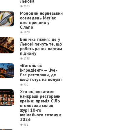
Львова
2363
Молодий норвезький
оселедець Матіас
вже приплив у
Сільпо
1809
Випічка тижня: де у
Львові печуть те, що
робить ранок вартим
підйому
1793
«Вогонь як
інгредієнт» — live-
fire ресторани, де
шеф готує на полум’ї
700
Хто оцінюватиме
найкращі ресторани
країни: премія СІЛЬ
оголосила склад
журі 10-го
ювілейного сезону в
2026
481