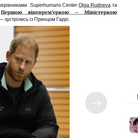
із керівниками Superhumans Cente
r
Olga Rudneva
та
Першою віцепрем’єркою — Міністеркою
ж
— зустрілись із Принцом Гаррі.