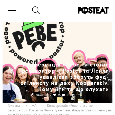
Конференція «Реве та стогне
ресторатор»: Poster та Лейла
Туваклієва зберуть фуд-
спільноту на даху Kooperativ.
Кому йти та що слухати
0
0
04-09-2025
700
Головна
›
ЇЖА
›
Конференція «Реве та стогне
ресторатор»: Poster та Лейла Туваклієва зберуть фуд-спільноту на
даху Kooperativ. Кому йти та що слухати