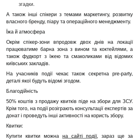
згадки.
А також інші спікери з темами маркетингу, розвитку
власного бренду, піару та операційного менеджменту.
Їжа й атмосфера
Окрім спікер-зони впродовж двох днів на локації
працюватиме барна зона з вином та коктейлями, а
також фудкорт з їжею та смаколиками від відомих
київських закладів.
На учасників події чекає також секретна pre-party,
деталі якої будуть відомі згодом.
Благодійність
50% коштів з продажу квитків піде на збори для ЗСУ.
Крім того, на події розіграють консультації експертів за
донат і проведуть інші активності на користь збору.
Квитки:
Купити квитки можна
на сайті події
, зараз ще за