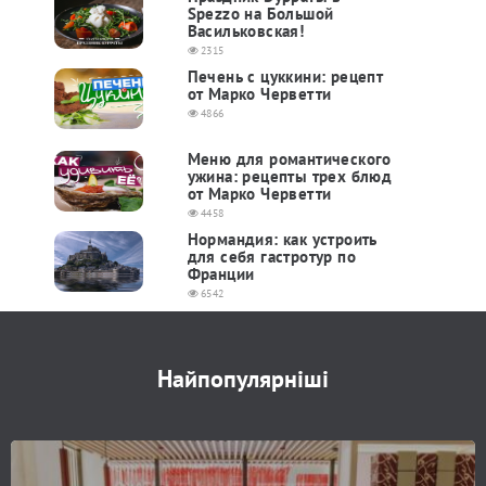
Spezzo на Большой
Васильковская!
2315
Печень с цуккини: рецепт
от Марко Черветти
4866
Меню для романтического
ужина: рецепты трех блюд
от Марко Черветти
4458
Нормандия: как устроить
для себя гастротур по
Франции
6542
Найпопулярніші