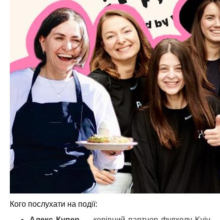
Кого послухати на події:
Алекс Купер —
керівний партнер фудхолу Kyiv