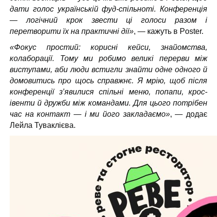
дати голос українській фуд-спільноті. Конференція
— логічний крок звести ці голоси разом і
перетворити їх на практичні дії»
, — кажуть в Poster.
«Фокус простий: корисні кейси, знайомства,
колаборації. Тому ми робимо великі перерви між
виступами, аби люди встигли знайти одне одного й
домовитись про щось справжнє. Я мрію, щоб після
конференції з’явилися спільні меню, попапи, крос-
івенти й дружби між командами. Для цього потрібен
час на контакт — і ми його закладаємо»
, — додає
Лейла Туваклієва.