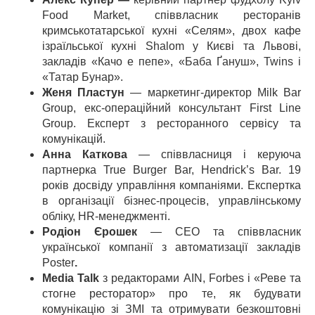
Food Market, співвласник ресторанів
кримськотатарської кухні «Селям», двох кафе
ізраїльської кухні Shalom у Києві та Львові,
закладів «Качо е пепе», «Баба Ґануш», Twins і
«Татар Бунар».
Женя Пластун
— маркетинг-директор Milk Bar
Group,
екс-операційний консультант First Line
Group. Експерт з ресторанного сервісу та
комунікацій.
Анна Каткова
— співвласниця і керуюча
партнерка True Burger Bar, Hendrick’s Bar. 19
років досвіду управління компаніями. Експертка
в організації бізнес-процесів, управлінському
обліку, HR-менеджменті.
Родіон Єрошек
— CEO та співвласник
української компанії з автоматизації закладів
Poster
.
Media Talk
з редакторами AIN, Forbes і «Реве та
стогне ресторатор» про те, як будувати
комунікацію зі ЗМІ та отримувати безкоштовні