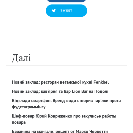
TWEET
Далi
Новий заклад: ресторан веганської кухні Fenkhel
Новий заклад: кав‘ярня та бар Lion Bar на Подолі
Відклади смартфон: бренд води створив тарілки проти
фудстаграммінгу
Шеф-повар Юрий Ковриженко про закулисье работы
повара
Баранина на мангале: рецепт от Марко Черветти