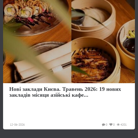
Нові заклади Києва. Травень 2026: 19 нових
закладів місяця азійські кафе...
12-06-2026
0
0
4201