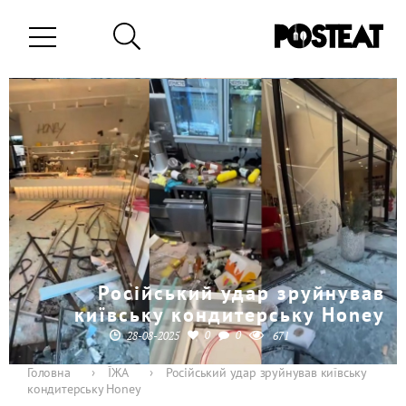
Російський удар зруйнував
київську кондитерську Honey
0
0
28-08-2025
671
Головна
›
ЇЖА
›
Російський удар зруйнував київську
кондитерську Honey