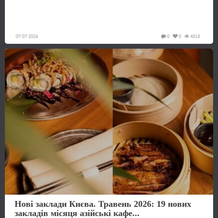
07-07-2026
0
0
4818
Нові заклади Києва. Травень 2026: 19 нових
закладів місяця азійські кафе...