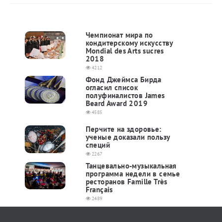
Чемпионат мира по
кондитерскому искусству
Mondial des Arts sucres
2018
4212
Фонд Джеймса Бирда
огласил список
полуфиналистов James
Beard Award 2019
4585
Перчите на здоровье:
ученые доказали пользу
специй
2267
Танцевально-музыкальная
программа недели в семье
ресторанов Famille Très
Français
2489