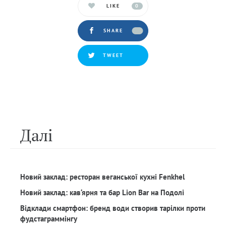
LIKE
0
SHARE
TWEET
Далi
Новий заклад: ресторан веганської кухні Fenkhel
Новий заклад: кав‘ярня та бар Lion Bar на Подолі
Відклади смартфон: бренд води створив тарілки проти
фудстаграммінгу