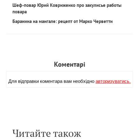
Шеф-повар Юрий Ковриженко про закулисье работы
повара
Баранина на мангале: рецепт от Марко Черветти
Коментарi
Для вiдправки коментара вам необхiдно
авторизуватись.
Читайте також