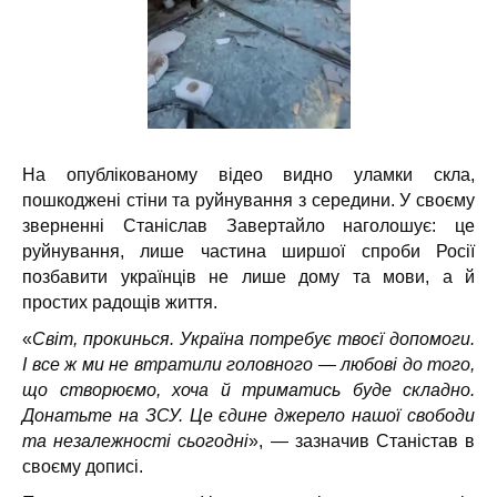
На опублікованому відео видно уламки скла,
пошкоджені стіни та руйнування з середини. У своєму
зверненні Станіслав Завертайло наголошує: це
руйнування, лише частина ширшої спроби Росії
позбавити українців не лише дому та мови, а й
простих радощів життя.
«
Світ, прокинься. Україна потребує твоєї допомоги.
І все ж ми не втратили головного — любові до того,
що створюємо, хоча й триматись буде складно.
Донатьте на ЗСУ. Це єдине джерело нашої свободи
та незалежності сьогодні
», — зазначив Станістав в
своєму дописі.