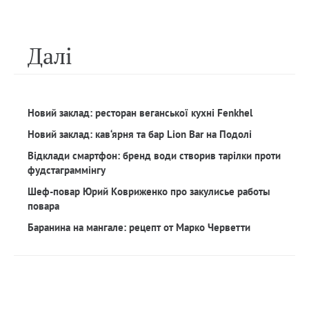
Далi
Новий заклад: ресторан веганської кухні Fenkhel
Новий заклад: кав‘ярня та бар Lion Bar на Подолі
Відклади смартфон: бренд води створив тарілки проти
фудстаграммінгу
Шеф-повар Юрий Ковриженко про закулисье работы
повара
Баранина на мангале: рецепт от Марко Черветти