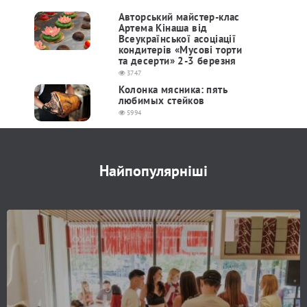
Авторський майстер-клас
Артема Кінаша від
Всеукраїнської асоціації
кондитерів «Мусові торти
та десерти» 2-3 березня
3747
Колонка мясника: пять
любимых стейков
5994
Найпопулярніші