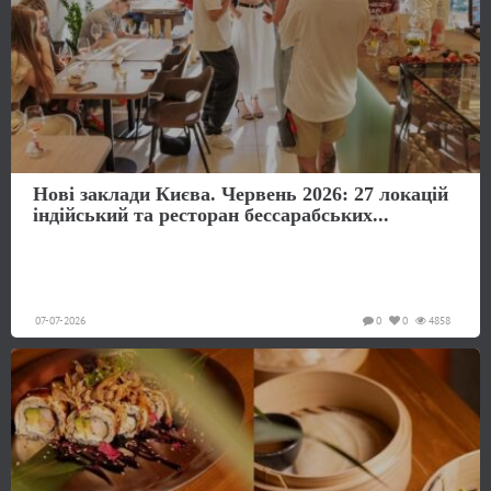
Нові заклади Києва. Червень 2026: 27 локацій
індійський та ресторан бессарабських...
07-07-2026
0
0
4858