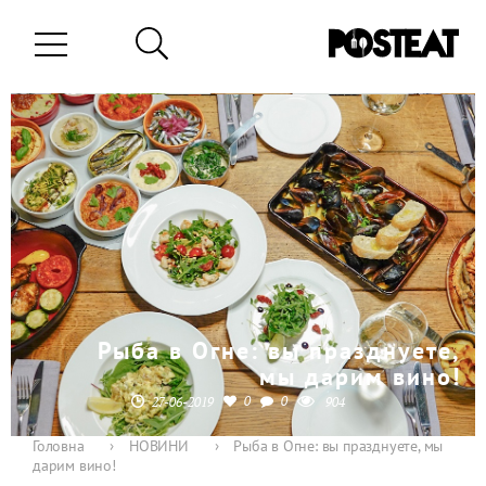
Рыба в Огне: вы празднуете,
мы дарим вино!
0
0
27-06-2019
904
Головна
›
НОВИНИ
›
Рыба в Огне: вы празднуете, мы
дарим вино!