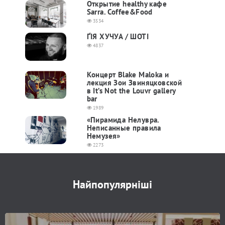
Открытие healthy кафе
Sarra. Coffee&Food
3534
ҐІЯ ХУЧУА / ШОТІ
4837
Концерт Blake Maloka и
лекция Зои Звиняцковской
в It’s Not the Louvr gallery
bar
1989
«Пирамида Нелувра.
Неписанные правила
Немузея»
2273
Найпопулярніші