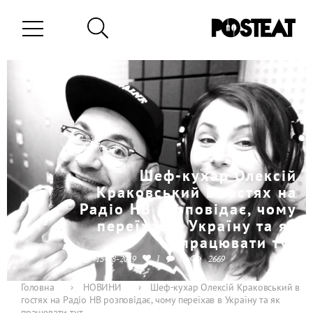
Шеф-кухар Олексій
Краковський в гостях на
Радіо НВ розповідає, чому
переїхав в Україну та як
працювати тут
1
0
15-08-2019
2669
Головна
›
НОВИНИ
›
Шеф-кухар Олексій Краковський в
гостях на Радіо НВ розповідає, чому переїхав в Україну та як
працювати тут