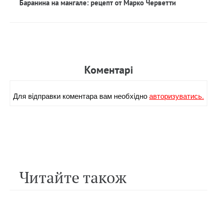
Баранина на мангале: рецепт от Марко Черветти
Коментарi
Для вiдправки коментара вам необхiдно
авторизуватись.
Читайте також