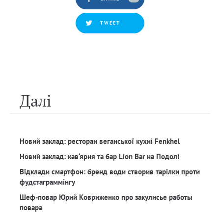
TWEET
Далi
Новий заклад: ресторан веганської кухні Fenkhel
Новий заклад: кав‘ярня та бар Lion Bar на Подолі
Відклади смартфон: бренд води створив тарілки проти
фудстаграммінгу
Шеф-повар Юрий Ковриженко про закулисье работы
повара