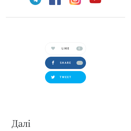
LIKE
0
SHARE
TWEET
Далi