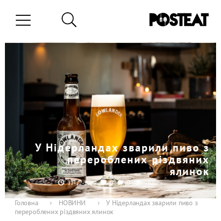
У Нідерландах зварили пиво з
перероблених різдвяних
ялинок
0
0
11-12-2019
1037
Головна
›
НОВИНИ
›
У Нідерландах зварили пиво з
перероблених різдвяних ялинок