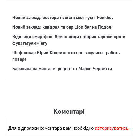
Новий заклад: ресторан веганської кухні Fenkhel
Новий заклад: кав‘ярня та бар Lion Bar на Подолі
Відклади смартфон: бренд води створив тарілки проти
фудстаграммінгу
Шеф-повар Юрий Ковриженко про закулисье работы
повара
Баранина на мангале: рецепт от Марко Черветти
Коментарi
Для вiдправки коментара вам необхiдно
авторизуватись.