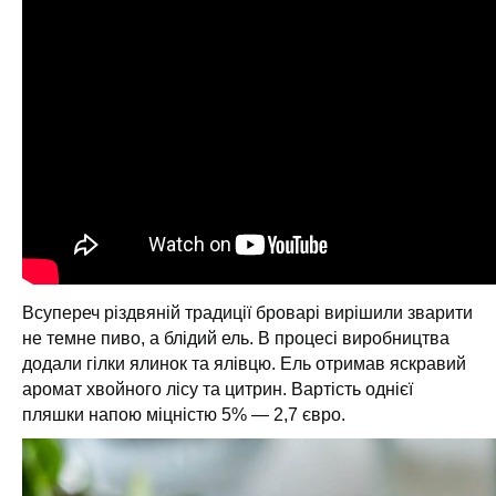
Всупереч різдвяній традиції броварі вирішили зварити
не темне пиво, а блідий ель. В процесі виробництва
додали гілки ялинок та ялівцю. Ель отримав яскравий
аромат хвойного лісу та цитрин. Вартість однієї
пляшки напою міцністю 5% — 2,7 євро.