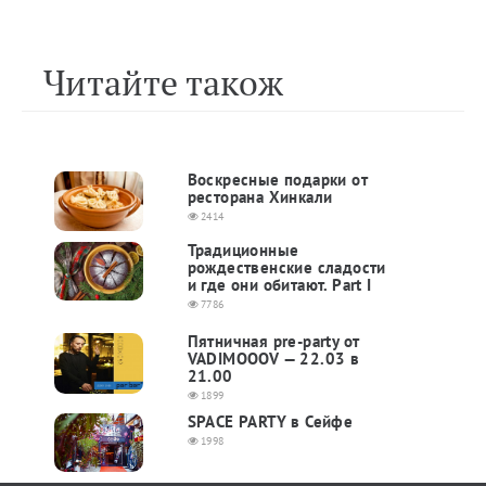
Читайте також
Воскресные подарки от
ресторана Хинкали
2414
Традиционные
рождественские сладости
и где они обитают. Part I
7786
Пятничная pre-party от
VADIMOOOV — 22.03 в
21.00
1899
SPACE PARTY в Сейфе
1998