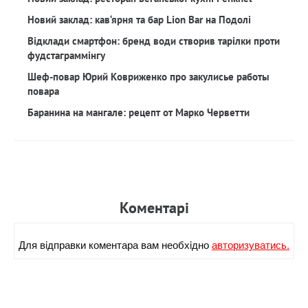
Новий заклад: кав‘ярня та бар Lion Bar на Подолі
Відклади смартфон: бренд води створив тарілки проти
фудстаграммінгу
Шеф-повар Юрий Ковриженко про закулисье работы
повара
Баранина на мангале: рецепт от Марко Черветти
Коментарi
Для вiдправки коментара вам необхiдно
авторизуватись.