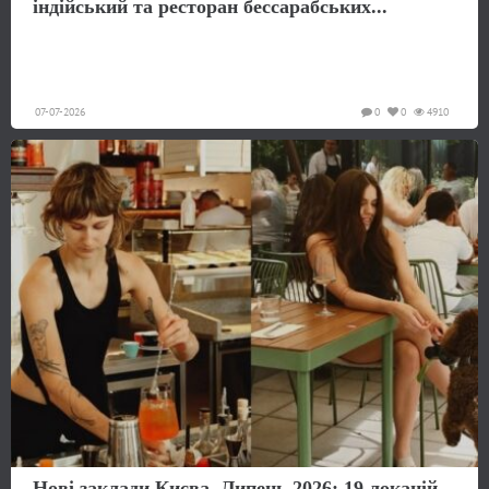
індійський та ресторан бессарабських...
07-07-2026
0
0
4910
Нові заклади Києва. Липень 2026: 19 локацій