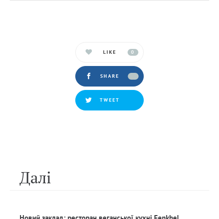
LIKE
0
SHARE
TWEET
Далi
Новий заклад: ресторан веганської кухні Fenkhel