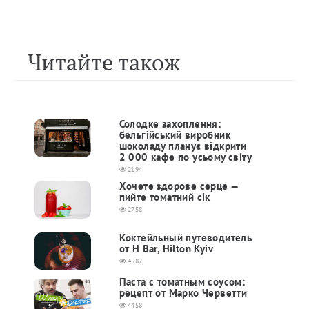
Читайте також
Солодке захоплення:
бельгійський виробник
шоколаду планує відкрити
2 000 кафе по усьому світу
2194
Хочете здорове серце —
пийте томатний сік
2758
Коктейльный путеводитель
от H Bar, Hilton Kyiv
4587
Паста с томатным соусом:
рецепт от Марко Черветти
4458