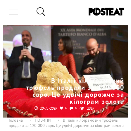
В Італії кілограмовий
трюфель продали за 120 000
євро. Це удвічі дорожче за
кілограм золота
0
0
20-11-2019
2369
Головна
›
НОВИНИ
›
В Італії кілограмовий трюфель
продали за 120 000 євро. Це удвічі дорожче за кілограм золота