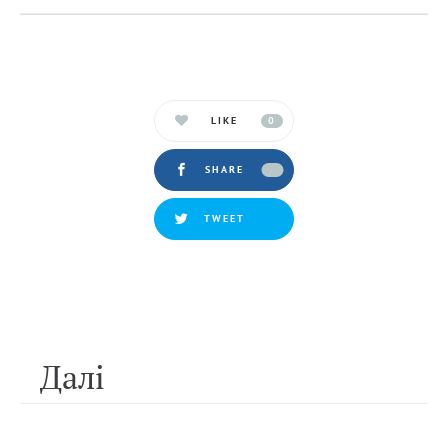
LIKE
0
SHARE
TWEET
Далi