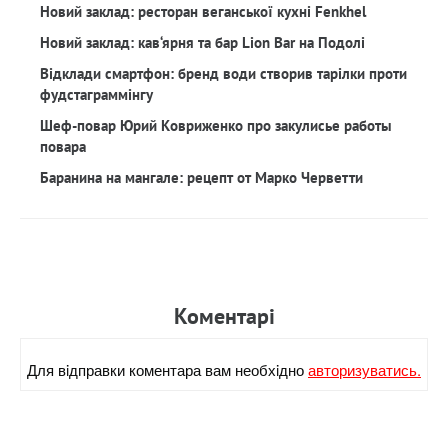
Новий заклад: ресторан веганської кухні Fenkhel
Новий заклад: кав‘ярня та бар Lion Bar на Подолі
Відклади смартфон: бренд води створив тарілки проти
фудстаграммінгу
Шеф-повар Юрий Ковриженко про закулисье работы
повара
Баранина на мангале: рецепт от Марко Черветти
Коментарi
Для вiдправки коментара вам необхiдно
авторизуватись.