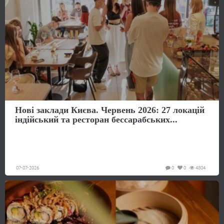
Нові заклади Києва. Червень 2026: 27 локацій
індійський та ресторан бессарабських...
07-07-2026
0
0
4804