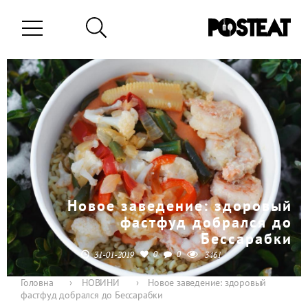
Новое заведение: здоровый
фастфуд добрался до
Бессарабки
0
0
31-01-2019
3461
Головна
›
НОВИНИ
›
Новое заведение: здоровый
фастфуд добрался до Бессарабки