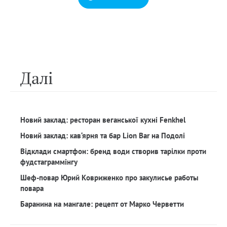
Далi
Новий заклад: ресторан веганської кухні Fenkhel
Новий заклад: кав‘ярня та бар Lion Bar на Подолі
Відклади смартфон: бренд води створив тарілки проти
фудстаграммінгу
Шеф-повар Юрий Ковриженко про закулисье работы
повара
Баранина на мангале: рецепт от Марко Черветти