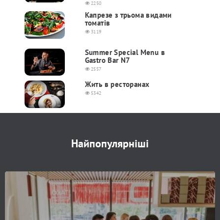
2250
Капрезе з трьома видами
томатів
3119
Summer Special Menu в
Gastro Bar N7
2557
Жить в ресторанах
5342
Найпопулярніші